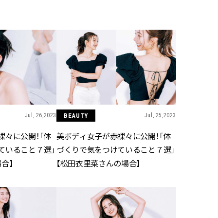
BEAUTY
Aug, 5, 2026
Feb,
BEAUTY
WEDDING
忙しい毎日に「うるおいター
結婚式に黒ドレス
ボ」を。新【SOFINA BASIC＋】
ばれで失敗しない
のお手入れでうるおってなめら
ーを解説 | CLASS
かな肌を目指す | CLASSY.[クラッ
シィ]
Jul, 26,2023
BEAUTY
Jul, 25,2023
Aug, 6, 2026
Jun,
BEAUTY
WEDDING
【ヘアアクセ6選】手抜きに見え
【一生ものジュエ
裸々に公開！「体
美ボディ女子が赤裸々に公開！「体
ない！アラサーのまとめ髪が垢
存在感が際立つ！
抜ける「即戦力アクセ」たち |
「トゥギャザー」
ていること７選」
づくりで気をつけていること７選」
CLASSY.[クラッシィ]
目 | CLASSY.[クラ
合】
【松田衣里菜さんの場合】
Aug, 5, 2026
Aug,
BEAUTY
WEDDING
ユニクロ名品も！日焼け対策ガ
【結婚指輪】人気
チ勢の「ないと無理」なアイテ
ング22選｜20〜3
ムハック7選 | CLASSY.[クラッシ
エピソードも | CLA