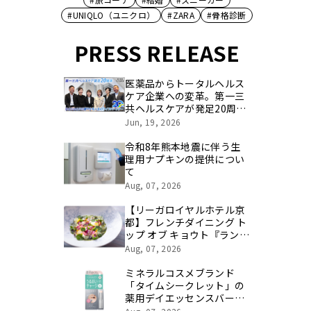
#UNIQLO（ユニクロ）
#ZARA
#骨格診断
PRESS RELEASE
医薬品からトータルヘルス
ケア企業への変革。第一三
共ヘルスケアが発足20周年
を記念し、製品開発・新カ
Jun, 19, 2026
テゴリ挑戦の舞台や旧社統
合時のエピソードを社員の
令和8年熊本地震に伴う生
想いとともに振り返る特別
理用ナプキンの提供につい
映像を公開！
て
Aug, 07, 2026
【リーガロイヤルホテル京
都】フレンチダイニング ト
ップ オブ キョウト『ランチ
コース 「トゥルネ」×クロ
Aug, 07, 2026
ード・モネ展 入館券付プラ
ン』 販売
ミネラルコスメブランド
「タイムシークレット」の
薬用デイエッセンスバーム
がパッケージを新たに登場