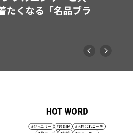
で着たくなる「名品ブラ
HOT WORD
#ジュエリー
#通勤服
#お呼ばれコーデ
#旅コーデ
#結婚
#スニーカー