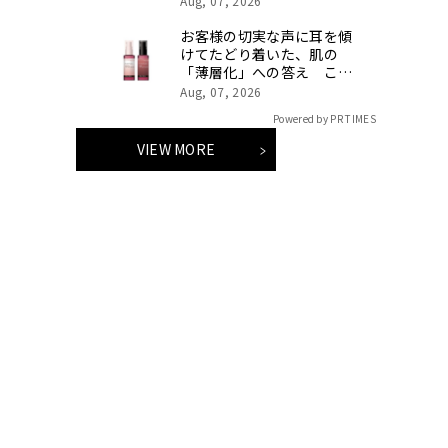
Aug, 07, 2026
お客様の切実な声に耳を傾
けてたどり着いた、肌の
「薄層化」への答え こす
らず、うるおす朝夜別オー
Aug, 07, 2026
ルインワン「ハルメク 薬用
Powered by PR TIMES
美肌液」が、さらなる高機
能化を遂げてリニューア
VIEW MORE
ル！ 8月7日より予約販売
開始