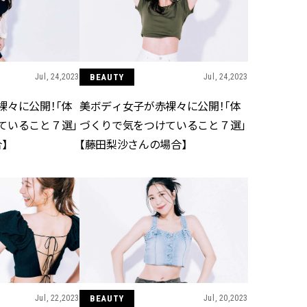
ィ]
ィ]
Nov, 17, 2025
Mar,
BEAUTY
WEDDING
【落ちない名品リップ10選】塗
【トレンドの巻き
り直しできない・皮むけしやす
式ゲスト服の鉄板
Jul, 24,2023
BEAUTY
Jul, 24,2023
いetc.悩みをクリア | CLASSY.[ク
ンピ”は『スカー
ラッシィ]
正解！ | CLASSY.
裸々に公開！「体
美ボディ女子が赤裸々に公開！「体
ていること７選」
づくりで気をつけていること７選」
】
【藤田梨沙さんの場合】
Aug, 7, 2026
Aug,
BEAUTY
WEDDING
冷房・紫外線etc...「夏の隠れ乾
20万円台〜【カル
燥」を防ぐ【ベタつかない名品
ング４選】ラブ、トリ
クリーム】3選＜30代のベストコ
を『マリッジ』に
スメ＞ | CLASSY.[クラッシィ]
ます！ | CLASSY.
Jul, 13, 2026
Mar,
BEAUTY
WEDDING
朝の“寝ぐせ直し”はもういらな
失敗しない“ゲスト
い！夜に仕込む「ヘアケア家
リー】にある！結
電」3選 | CLASSY.[クラッシィ]
にも使える上質ベー
CLASSY.[クラッシ
Jul, 22,2023
BEAUTY
Jul, 20,2023