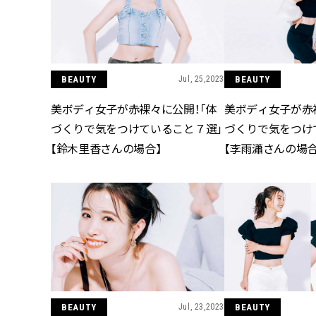
BEAUTY
Jul, 25,2023
BEAUTY
美ボディ女子が赤裸々に公開！「体
美ボディ女子が赤
づくりで気をつけていること７選」
づくりで気をつけ
【鈴木里香さんの場合】
【李雨瀟さんの場合
BEAUTY
Jul, 23,2023
BEAUTY