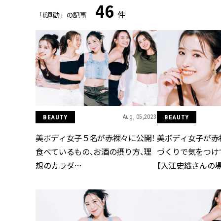
46
件
「#運動」の記事
BEAUTY
Aug, 05,2023
BEAUTY
美ボディ女子５名が赤裸々に公開！
美ボディ女子が赤
食べているもの、お酒の摂り方、理
づくりで気をつけ
想のカラダ…
【入江史織さんの場