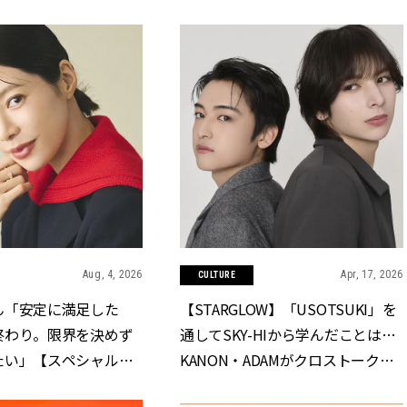
Aug, 4, 2026
Apr, 17, 2026
CULTURE
ん「安定に満足した
【STARGLOW】「USOTSUKI」を
終わり。限界を決めず
通してSKY-HIから学んだことは…
たい」【スペシャルド
KANON・ADAMがクロストーク！ |
わせは食べて寝て待て
CLASSY.[クラッシィ]