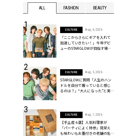
WEDDING
ALL
FASHION
BEAUTY
WEDDIN
 16, 2026
Aug, 6, 2026
CULTURE
はアリ？お呼
「ここからさらにギアを入れて
コーデ＆マナ
加速していきたい！」今年デビ
Y.[クラッシィ]
ューのSTARGLOWが目指す場所
とは？【3rdシングル『Drivin' My
Life』発売】 | CLASSY.[クラッシ
ィ]
 30, 2026
Aug, 5, 2026
CULTURE
リー】1つでも
STARGLOWに質問「人生のハン
ポメラートの
ドルを自分で握っていると感じ
シリーズに注
るのは？」“大️人になった”と実
ッシィ]
感する瞬間【3rdシングル
『Drivin' My Life』発売】 |
CLASSY.[クラッシィ]
 13, 2025
Aug, 1, 2026
CULTURE
ブランドのリ
【手土産４選】人気料理家が
0代カップルの
「パーティによく持参」見栄え
SSY.[クラッシ
も味わいもお墨付きの老舗の名