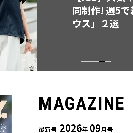
同制作! 週5
ウス」２選
MAGAZINE
2026
09
最新号
年
月号