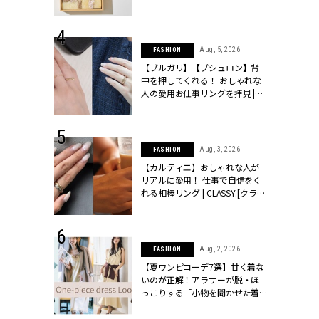
物とは？ | CLASSY.[クラッシィ]
 24, 2026
Aug, 5, 2026
FASHION
方３選】結婚
【ブルガリ】【ブシュロン】背
“シンプル黒ワ
中を押してくれる！ おしゃれな
フ』で盛るのが
人の愛用お仕事リングを拝見 |
[クラッシィ]
CLASSY.[クラッシィ]
 18, 2025
Aug, 3, 2026
FASHION
ティエ人気リ
【カルティエ】おしゃれな人が
ニティetc.
リアルに愛用！ 仕事で自信をく
選ぶ人増えて
れる相棒リング | CLASSY.[クラッ
[クラッシィ]
シィ]
 24, 2026
Aug, 2, 2026
FASHION
服”は【セオ
【夏ワンピコーデ7選】甘く着な
婚式にも仕事
いのが正解！アラサーが脱・ほ
シック４選 |
っこりする「小物を聞かせた着
ィ]
こなし」 | CLASSY.[クラッシィ]