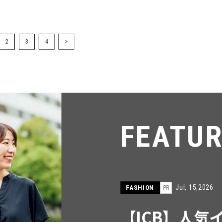
2
3
4
>
FEATU
Jul, 15,2026
FASHION
PR
【ICB】人気