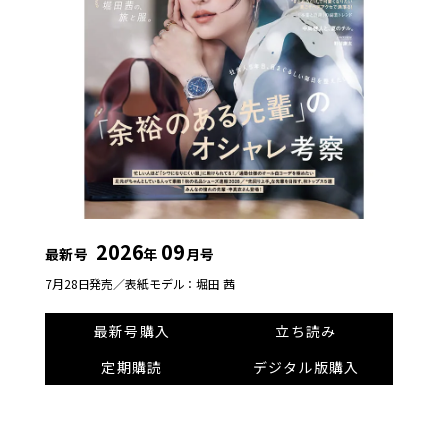
2026
09
最新号
年
月号
7月28日発売／
表紙モデル：堀田 茜
最新号購入
立ち読み
定期購読
デジタル版購入