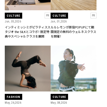
CULTURE
CULTURE
PR
PR
Jun, 05,2026
Jun, 01,2026
インティミッシミがピラティスス
ルルレモンが原宿POPUPにて期
タジオ the SILKとコラボ！ 限定特
間限定の無料のウェルネスクラス
典やスペシャルクラスを展開
を開催！
FASHION
CULTURE
May, 26,2026
May, 08,2026