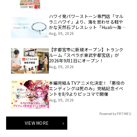
ハワイ発パワーストーン専門店「マル
ラニハワイ」より、海を思わせる軽や
かな天然石ブレスレット「Huali～海
～」新登場！表参道店・ルクアイーレ
Aug, 09, 2026
店でも同時発売開始【文字刻印承りま
す】
【宇都宮市に新規オープン】トランク
ルーム「スペラボ東武宇都宮店」が
2026年9月1日にオープン！
Aug, 09, 2026
本編完結＆TVアニメ化決定！「悪役の
エンディングは死のみ」完結記念イベ
ントを8/9よりピッコマで開催
Aug, 09, 2026
Powered by PR TIMES
VIEW MORE