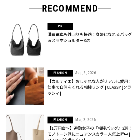
RECOMMEND
満員電車も外回りも快適！身軽になれるバッグ
＆スマホショルダー3選
Aug, 3, 2026
FASHION
【カルティエ】おしゃれな人がリアルに愛用！
仕事で自信をくれる相棒リング | CLASSY.[クラ
ッシィ]
Mar, 2, 2026
FASHION
【1万円台〜】通勤女子の『相棒バッグ』3選！
モノトーン派にニュアンスカラー人気上昇中 |
CLASSY.[クラッシィ]