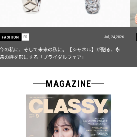
FASHION
PR
Jul, 15,2026
【ICB】人気インフルエンサーと共同制作! 週5で着たく
なる「名品ブラウス」２選
MAGAZINE