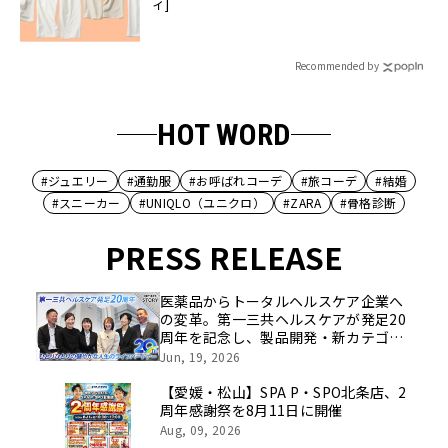
ィ]
Recommended by
HOT WORD
#ジュエリー
#通勤服
#お呼ばれコーデ
#旅コーデ
#結婚
#スニーカー
#UNIQLO（ユニクロ）
#ZARA
#骨格診断
PRESS RELEASE
医薬品からトータルヘルスケア企業へ
の変革。第一三共ヘルスケアが発足20
周年を記念し、製品開発・新カテゴリ
挑戦の舞台や旧社統合時のエピソード
Jun, 19, 2026
を社員の想いとともに振り返る特別映
像を公開！
【愛媛・松山】SPA P・SPO北条店、2
周年感謝祭を8月11日に開催
Aug, 09, 2026