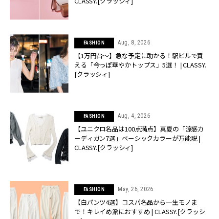
CLASSY.[クラッシィ]
Aug, 8, 2026
FASHION
【1万円台〜】急な予定に助かる！駅ビルで買
える「今っぽ華やかトップス」5選！ | CLASSY.
[クラッシィ]
Aug, 4, 2026
FASHION
【ユニクロ名品は100点満点】真夏の「涼感カ
ーディガン7選」ベーシックカラーが万能説 |
CLASSY.[クラッシィ]
May, 26, 2026
FASHION
【白パンツ4選】コスパ名品から一生モノま
で！キレイめ派におすすめ | CLASSY.[クラッシ