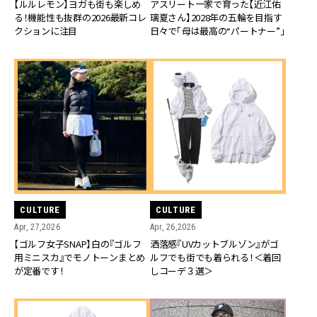
【ルルレモン】ヨガも街も楽しめ
アスリート一家で育った【近江佑
る！機能性も抜群の2026最新コレ
璃夏さん】2028年の五輪を目指す
クションに注目
日々で「母は最高の“パートナー”」
CULTURE
CULTURE
Apr, 27,2026
Apr, 26,2026
【ゴルフ女子SNAP】白の『ゴルフ
洒落感『UVカットブルゾン』がゴ
用ミニスカ』でモノトーンまとめ
ルフでも街でも着られる！＜着回
が定番です！
しコーデ３選＞