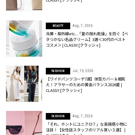
Aug, 7, 2026
BEAUTY
冷房・紫外線etc...「夏の隠れ乾燥」を防ぐ【ベ
タつかない名品クリーム】3選＜30代のベスト
コスメ＞ | CLASSY.[クラッシィ]
Jul, 19, 2026
FASHION
【ワイドパンツコーデ7選】体型カバー＆細見
え！アラサーのための黄金バランス2026夏 |
CLASSY.[クラッシィ]
Aug, 7, 2026
FASHION
「それ、ホントにユニクロ？」な高揚感小物に
注目！【女性誌スタッフのリアル買い３選】 |