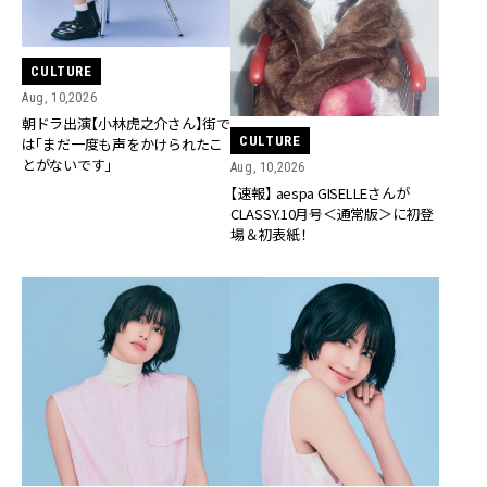
CULTURE
Aug, 10,2026
朝ドラ出演【小林虎之介さん】街で
CULTURE
は「まだ一度も声をかけられたこ
とがないです」
Aug, 10,2026
【速報】 aespa GISELLEさんが
CLASSY.10月号＜通常版＞に初登
場＆初表紙！