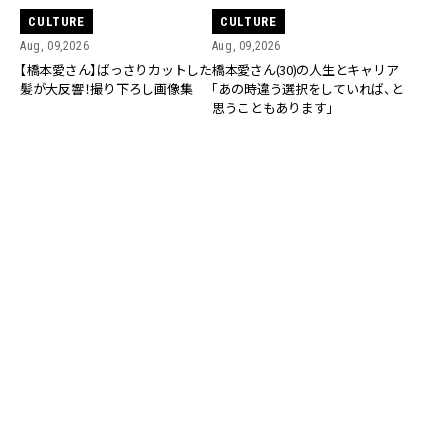
CULTURE
CULTURE
Aug, 09,2026
Aug, 09,2026
【橋本愛さん】ばっさりカットした
橋本愛さん(30)の人生とキャリア
髪が大反響！撮り下ろし画像集
「あの時違う選択をしていれば、と
思うこともあります」
CULTURE
CULTURE
Aug, 09,2026
Aug, 08,2026
小林虎之介さん「ダサいことはし
【小林虎之介さん】父譲りのライダ
ない、が僕のポリシー。派手な飲み
ース「父の卒業アルバムを見たら
会も行かないです」
『俺やん』って思いました（笑）」