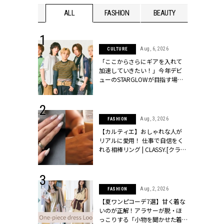
WEDDING
ALL
FASHION
BEAUTY
WEDDIN
 16, 2026
Aug, 6, 2026
CULTURE
はアリ？お呼
「ここからさらにギアを入れて
コーデ＆マナ
加速していきたい！」今年デビ
Y.[クラッシィ]
ューのSTARGLOWが目指す場所
とは？【3rdシングル『Drivin' My
Life』発売】 | CLASSY.[クラッシ
ィ]
 13, 2025
Aug, 3, 2026
FASHION
ブランドのリ
【カルティエ】おしゃれな人が
0代カップルの
リアルに愛用！ 仕事で自信をく
SSY.[クラッシ
れる相棒リング | CLASSY.[クラッ
シィ]
 30, 2026
Aug, 2, 2026
FASHION
リー】1つでも
【夏ワンピコーデ7選】甘く着な
ポメラートの
いのが正解！アラサーが脱・ほ
シリーズに注
っこりする「小物を聞かせた着