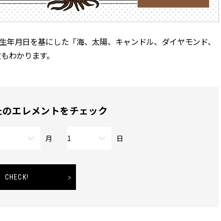
かな肌を目指す | CLASSY.[クラッ
目 | CLASSY.[クラ
シィ]
Aug, 7, 2026
Mar,
BEAUTY
WEDDING
生年月日を基にした「海、太陽、キャンドル、ダイヤモンド、
冷房・紫外線etc...「夏の隠れ乾
【トレンドの巻き
徴もわかります。
燥」を防ぐ【ベタつかない名品
式ゲスト服の鉄板
クリーム】3選＜30代のベストコ
ンピ”は『スカー
スメ＞ | CLASSY.[クラッシィ]
正解！ | CLASSY.
Nov, 17, 2025
Aug,
BEAUTY
WEDDING
たのエレメントをチェック
【落ちない名品リップ10選】塗
20万円台〜【カル
り直しできない・皮むけしやす
ング４選】ラブ、トリ
いetc.悩みをクリア | CLASSY.[ク
を『マリッジ』に
月
日
ラッシィ]
ます！ | CLASSY.
Aug, 5, 2026
Sep,
BEAUTY
WEDDING
CHECK!
夏の深刻なくすみ・色ムラにア
“キャトル”で人気
プローチ！【透明感を底上げ】
ュロン】の『ブラ
神コスメ３選 | CLASSY.[クラッシ
グ』は普段使いもし
ィ]
CLASSY.[クラッシ