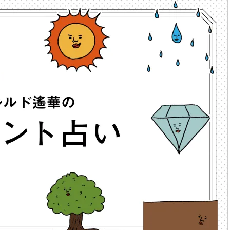
BEAUTY
Aug, 6, 2026
Feb,
BEAUTY
WEDDING
【ヘアアクセ6選】手抜きに見え
結婚式に黒ドレス
ない！アラサーのまとめ髪が垢
ばれで失敗しない
抜ける「即戦力アクセ」たち |
ーを解説 | CLASS
CLASSY.[クラッシィ]
Aug, 7, 2026
Aug,
BEAUTY
WEDDING
【UV下地】酷暑に頼れる！
【結婚指輪】人気
2,000円台〜3,000円台の名品3選
ング22選｜20〜3
｜30代美容ライターが正直レビ
エピソードも | CLA
ュー | CLASSY.[クラッシィ]
ィ]
Aug, 5, 2026
Jun,
BEAUTY
WEDDING
忙しい毎日に「うるおいター
【一生ものジュエ
ボ」を。新【SOFINA BASIC＋】
存在感が際立つ！
のお手入れでうるおってなめら
「トゥギャザー」