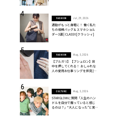
ッシィ]
こなし」 | CLASSY.[クラッシィ]
 24, 2026
Jul, 29, 2026
FASHION
方３選】結婚
通勤がもっと身軽に！ 働く私た
“シンプル黒ワ
ちの相棒バッグ＆スマホショル
フ』で盛るのが
ダー3選 | CLASSY.[クラッシィ]
[クラッシィ]
 18, 2025
Aug, 5, 2026
FASHION
ティエ人気リ
【ブルガリ】【ブシュロン】背
ニティetc.
中を押してくれる！ おしゃれな
選ぶ人増えて
人の愛用お仕事リングを拝見 |
[クラッシィ]
CLASSY.[クラッシィ]
 4, 2025
Aug, 5, 2026
CULTURE
急上昇【ブシ
STARGLOWに質問「人生のハン
イダルリン
ドルを自分で握っていると感じ
やすい！ |
るのは？」“大️人になった”と実
ィ]
感する瞬間【3rdシングル
『Drivin' My Life』発売】 |