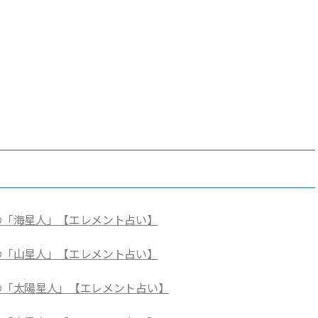
CLASSY.女子を幸せにするためにスパ
チェックして、基本の性格
月の「海星人」【エレメント占い】
月の「山星人」【エレメント占い】
月の「太陽星人」【エレメント占い】