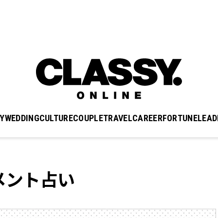
Y
WEDDING
CULTURE
COUPLE
TRAVEL
CAREER
FORTUNE
LEAD
メント占い