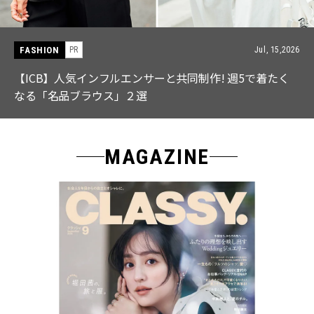
FASHION
PR
Jul, 15,2026
【ICB】人気インフルエンサーと共同制作! 週5で着たく
なる「名品ブラウス」２選
MAGAZINE