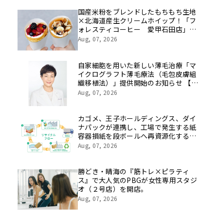
を社員の想いとともに振り返る特別映
像を公開！
国産米粉をブレンドしたもちもち生地
×北海道産生クリームホイップ！「フ
ォレスティコーヒー 愛甲石田店」に
て、８月１７日（月）からクレープ販
Aug, 07, 2026
売を開始
自家細胞を用いた新しい薄毛治療「マ
イクログラフト薄毛療法（毛包皮膚組
織移植法）」提供開始のお知らせ 【医
療法人社団 青真会 青山エルクリニ
Aug, 07, 2026
ック】
カゴメ、王子ホールディングス、ダイ
ナパックが連携し、工場で発生する紙
容器損紙を段ボールへ再資源化する実
証を開始
Aug, 07, 2026
勝どき・晴海の『筋トレ×ピラティ
ス』で大人気のPBGが女性専用スタジ
オ（２号店）を開店。
Aug, 07, 2026