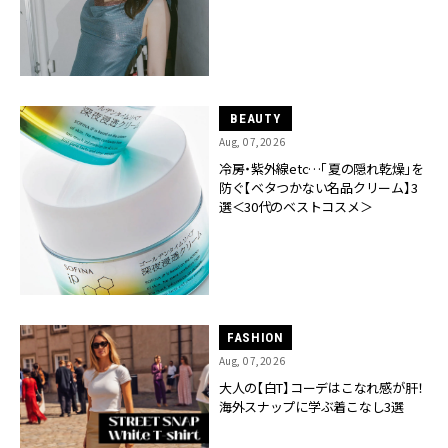
BEAUTY
Aug, 07,2026
冷房・紫外線etc…「夏の隠れ乾燥」を
防ぐ【ベタつかない名品クリーム】3
選＜30代のベストコスメ＞
FASHION
Aug, 07,2026
大人の【白T】コーデはこなれ感が肝！
海外スナップに学ぶ着こなし3選