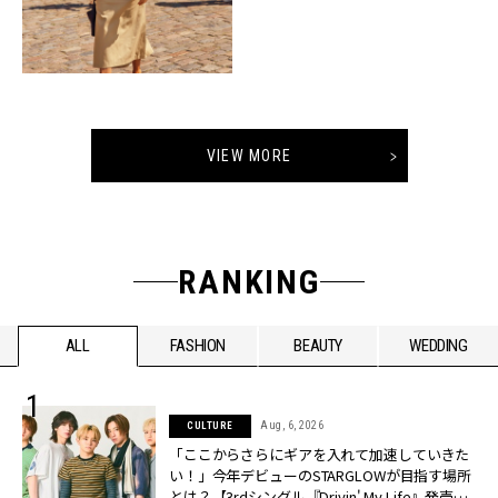
VIEW MORE
RANKING
ALL
FASHION
BEAUTY
WEDDING
Aug, 6, 2026
CULTURE
「ここからさらにギアを入れて加速していきた
い！」今年デビューのSTARGLOWが目指す場所
とは？【3rdシングル『Drivin' My Life』発売】 |