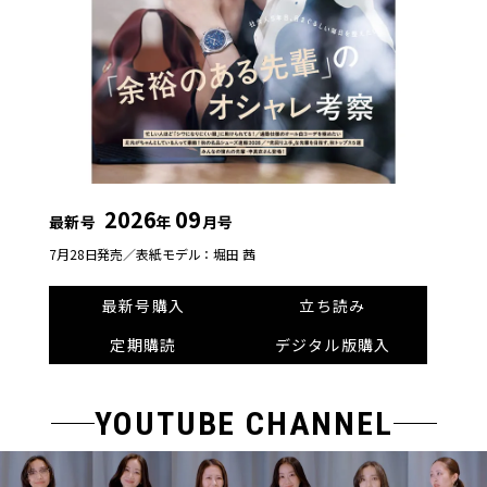
2026
09
最新号
年
月号
7月28日発売／
表紙モデル：堀田 茜
最新号購入
立ち読み
定期購読
デジタル版購入
YOUTUBE CHANNEL