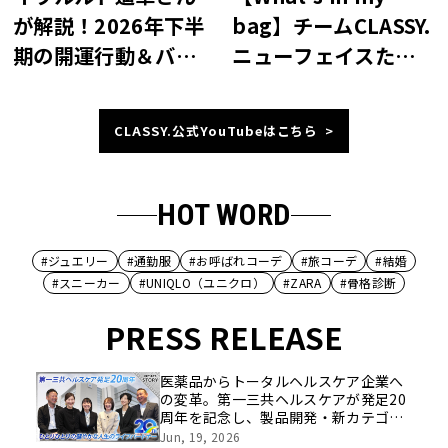
bag】チームCLASSY.
が解説！2026年下半
ニューフェイスたち
期の開運行動＆バッ
のバッグの中の必需
グの中身
品は？【愛用コス
CLASSY.公式YouTubeはこちら
メ、財布、ポー
チ…】
HOT WORD
#ジュエリー
#通勤服
#お呼ばれコーデ
#旅コーデ
#結婚
#スニーカー
#UNIQLO（ユニクロ）
#ZARA
#骨格診断
PRESS RELEASE
医薬品からトータルヘルスケア企業へ
の変革。第一三共ヘルスケアが発足20
周年を記念し、製品開発・新カテゴリ
挑戦の舞台や旧社統合時のエピソード
Jun, 19, 2026