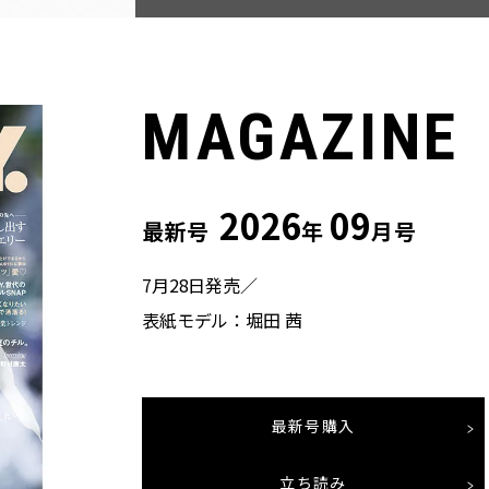
MAGAZINE
2026
09
最新号
年
月号
7月28日発売／
表紙モデル：堀田 茜
最新号購入
立ち読み