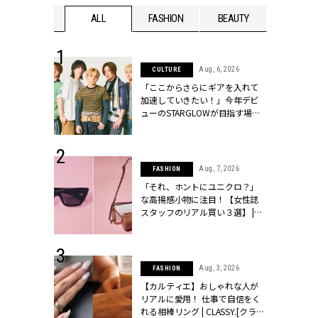
WEDDING
ALL
FASHION
BEAUTY
WEDDIN
 16, 2026
Aug, 6, 2026
CULTURE
はアリ？お呼
「ここからさらにギアを入れて
コーデ＆マナ
加速していきたい！」今年デビ
Y.[クラッシィ]
ューのSTARGLOWが目指す場所
とは？【3rdシングル『Drivin' My
Life』発売】 | CLASSY.[クラッシ
ィ]
 13, 2025
Aug, 7, 2026
FASHION
ブランドのリ
「それ、ホントにユニクロ？」
0代カップルの
な高揚感小物に注目！【女性誌
SSY.[クラッシ
スタッフのリアル買い３選】 |
CLASSY.[クラッシィ]
 30, 2026
Aug, 3, 2026
FASHION
リー】1つでも
【カルティエ】おしゃれな人が
ポメラートの
リアルに愛用！ 仕事で自信をく
シリーズに注
れる相棒リング | CLASSY.[クラッ