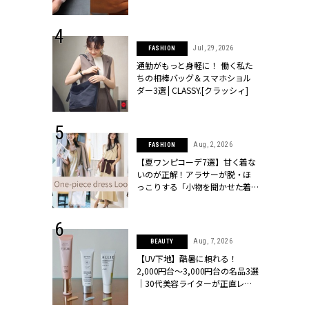
ッシィ]
シィ]
 18, 2025
Jul, 29, 2026
FASHION
ティエ人気リ
通勤がもっと身軽に！ 働く私た
ニティetc.
ちの相棒バッグ＆スマホショル
選ぶ人増えて
ダー3選 | CLASSY.[クラッシィ]
[クラッシィ]
 24, 2026
Aug, 2, 2026
FASHION
方３選】結婚
【夏ワンピコーデ7選】甘く着な
“シンプル黒ワ
いのが正解！アラサーが脱・ほ
フ』で盛るのが
っこりする「小物を聞かせた着
[クラッシィ]
こなし」 | CLASSY.[クラッシィ]
 4, 2025
Aug, 7, 2026
BEAUTY
急上昇【ブシ
【UV下地】酷暑に頼れる！
イダルリン
2,000円台〜3,000円台の名品3選
やすい！ |
｜30代美容ライターが正直レビ
ィ]
ュー | CLASSY.[クラッシィ]