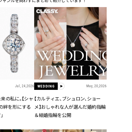
ジャンルを問わずにまとめて紹介しています！
BEAUTY
Aug, 7, 2026
Feb,
BEAUTY
WEDDING
【UV下地】酷暑に頼れる！
結婚式に黒ドレス
2,000円台〜3,000円台の名品3選
ばれで失敗しない
｜30代美容ライターが正直レビ
ーを解説 | CLASS
ュー | CLASSY.[クラッシィ]
Aug, 6, 2026
Aug,
BEAUTY
WEDDING
【ヘアアクセ6選】手抜きに見え
【結婚指輪】人気
ない！アラサーのまとめ髪が垢
ング22選｜20〜3
Jul, 24,2026
WEDDING
May, 20,2026
抜ける「即戦力アクセ」たち |
エピソードも | CLA
CLASSY.[クラッシィ]
ィ]
来の私に。【シャ
【カルティエ、ブシュロン、ショー
遠の絆を形にする
メ】おしゃれな人が選んだ婚約指輪
Aug, 5, 2026
Jun,
BEAUTY
WEDDING
」
＆結婚指輪を公開
忙しい毎日に「うるおいター
【一生ものジュエ
ボ」を。新【SOFINA BASIC＋】
存在感が際立つ！
のお手入れでうるおってなめら
「トゥギャザー」