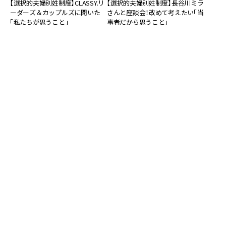
【選択的夫婦別姓制度】CLASSY.リ
【選択的夫婦別姓制度】長谷川ミラ
ーダーズ＆カップルズに聞いた
さんと座談会！改めて考えたい「当
「私たちが思うこと」
事者だから思うこと」
COUPLE
Apr, 01,2026
【ルームツアー】バチェラー夫婦・
友永真也さんと岩間恵さんの二人
COUPLE
暮らしを公開【CLASSY. YouTube】
Mar, 25,2026
【USMハラー】おしゃれ読者＆
CLASSY.スタッフの愛用品と人気
カラーを公開｜キャビネット、サイ
ドボード