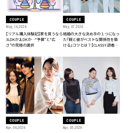
COUPLE
COUPLE
May, 16,2026
May, 07,2026
【リアル購入体験記】家を買うなら
結婚の大きな決め手の１つになっ
3LDKか2LDKか…“予算”と“広
た『親と彼がベストな関係性を築
さ”の究極の選択
ける』コツとは？【CLASSY.読者リ
アル実例】
COUPLE
COUPLE
Apr, 04,2026
Apr, 03,2026