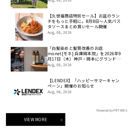
ントを開催！
【久世福商店特別セール】お盆のラン
チをもっと手軽に。8月8日～人気パス
タソースまとめ買いセール開催
Aug, 08, 2026
「白髪染めと髪質改善のお店
monet[モネ] 兵庫岡本院」を2026年9
月17日（木）神戸・岡本にグランドオ
ープン｜monet兵庫県初出店
Aug, 08, 2026
【LENDEX】「ハッピーサマーキャン
ペーン」開催のお知らせ
Aug, 08, 2026
Powered by PR TIMES
VIEW MORE