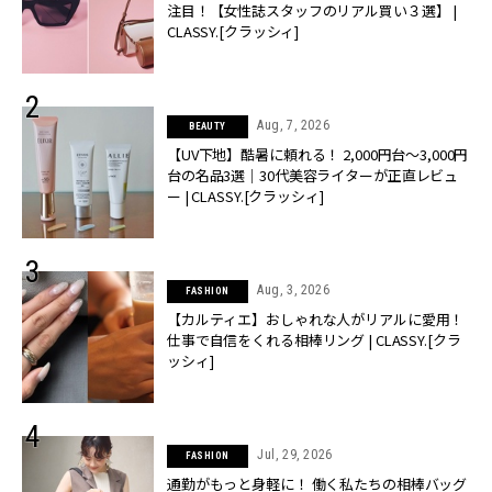
注目！【女性誌スタッフのリアル買い３選】 |
CLASSY.[クラッシィ]
Aug, 7, 2026
BEAUTY
【UV下地】酷暑に頼れる！ 2,000円台〜3,000円
台の名品3選｜30代美容ライターが正直レビュ
ー | CLASSY.[クラッシィ]
Aug, 3, 2026
FASHION
【カルティエ】おしゃれな人がリアルに愛用！
仕事で自信をくれる相棒リング | CLASSY.[クラ
ッシィ]
Jul, 29, 2026
FASHION
通勤がもっと身軽に！ 働く私たちの相棒バッグ