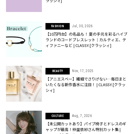
ラッシィ]
Jul, 30, 2026
FASHION
【10万円台】の名品も！ 夏の手元を彩るハイブ
ランドのコードブレスレット｜カルティエ、テ
ィファニーなど | CLASSY.[クラッシィ]
Nov, 17, 2025
BEAUTY
【アニエスベー】繊細でさりげない…毎日まと
いたくなる新作香水に注目！ | CLASSY.[クラッ
シィ]
Aug, 7, 2026
CULTURE
【未公開カットあり】パイプ椅子とドレスのギ
ャップが最高！仲里依紗さん特別カット集 |