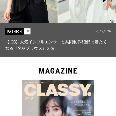
FASHION
PR
Jul, 15,2026
【ICB】人気インフルエンサーと共同制作! 週5で着たく
なる「名品ブラウス」２選
MAGAZINE