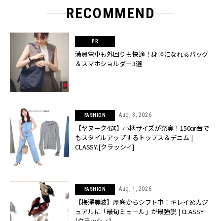
RECOMMEND
満員電車も外回りも快適！身軽になれるバッグ
＆スマホショルダー3選
Aug, 3, 2026
FASHION
【ヤヌーク4選】小柄サイズが充実！150㎝台で
もスタイルアップするトップス＆デニム |
CLASSY.[クラッシィ]
Aug, 1, 2026
FASHION
【梅澤美波】厚底からシフト中！キレイめカジ
ュアルに「最旬ミュール」が最強説 | CLASSY.
[クラッシィ]