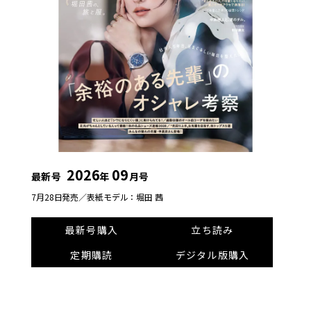
2026
09
最新号
年
月号
7月28日発売／
表紙モデル：堀田 茜
最新号購入
立ち読み
定期購読
デジタル版購入