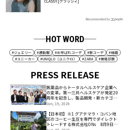
CLASSY.[クラッシィ]
Recommended by
HOT WORD
#ジュエリー
#通勤服
#お呼ばれコーデ
#旅コーデ
#結婚
#スニーカー
#UNIQLO（ユニクロ）
#ZARA
#骨格診断
PRESS RELEASE
医薬品からトータルヘルスケア企業へ
の変革。第一三共ヘルスケアが発足20
周年を記念し、製品開発・新カテゴリ
挑戦の舞台や旧社統合時のエピソード
Jun, 19, 2026
を社員の想いとともに振り返る特別映
像を公開！
【日本初】※1 グアテマラ・コバン地
区のコーヒー生豆を専門でダイレクト
トレードする株式会社ONs 8月9日
(日)に稲田堤で初のポップアップイベ
Aug, 08, 2026