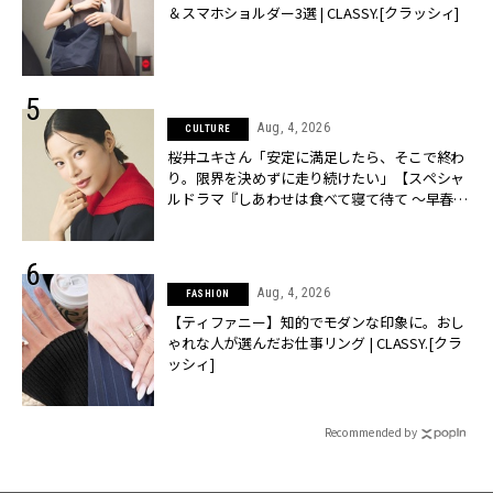
＆スマホショルダー3選 | CLASSY.[クラッシィ]
Aug, 4, 2026
CULTURE
桜井ユキさん「安定に満足したら、そこで終わ
り。限界を決めずに走り続けたい」【スペシャ
ルドラマ『しあわせは食べて寝て待て ～早春の
養生編～』】 | CLASSY.[クラッシィ]
Aug, 4, 2026
FASHION
【ティファニー】知的でモダンな印象に。おし
ゃれな人が選んだお仕事リング | CLASSY.[クラ
ッシィ]
Recommended by