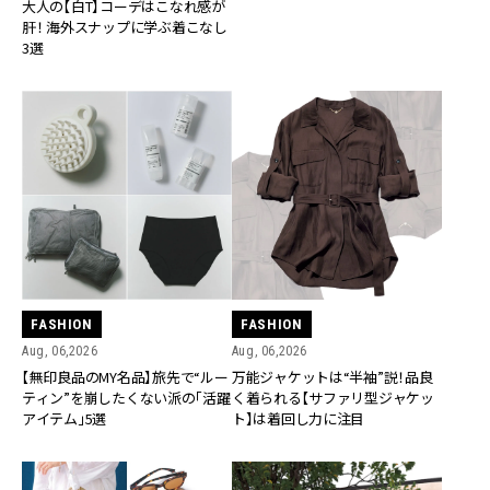
大人の【白T】コーデはこなれ感が
肝！ 海外スナップに学ぶ着こなし
3選
FASHION
FASHION
Aug, 06,2026
Aug, 06,2026
【無印良品のMY名品】旅先で“ルー
万能ジャケットは“半袖”説！品良
ティン”を崩したくない派の「活躍
く着られる【サファリ型ジャケッ
アイテム」5選
ト】は着回し力に注目