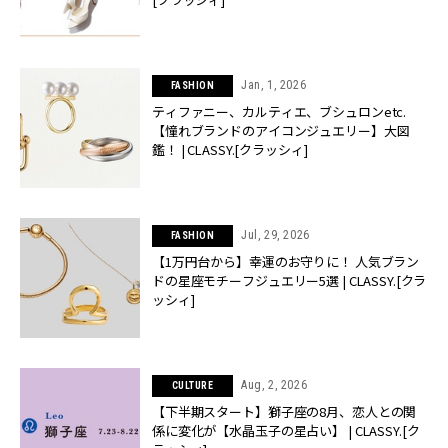
Jan, 1, 2026
FASHION
ティファニー、カルティエ、ブシュロンetc.
【憧れブランドのアイコンジュエリー】大図
鑑！ | CLASSY.[クラッシィ]
Jul, 29, 2026
FASHION
【1万円台から】幸運のお守りに！ 人気ブラン
ドの星座モチーフジュエリー5選 | CLASSY.[クラ
ッシィ]
Aug, 2, 2026
CULTURE
【下半期スタート】獅子座の8月、恋人との関
係に変化が【水晶玉子の星占い】 | CLASSY.[ク