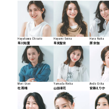
Hayakawa Chisato
Hayami Seina
Hara Naka
早川知里
早見聖奈
原 奈伽
Mori Usei
Yamada Rinka
Ando Erika
杜 雨晴
山田凜花
安藤えりか