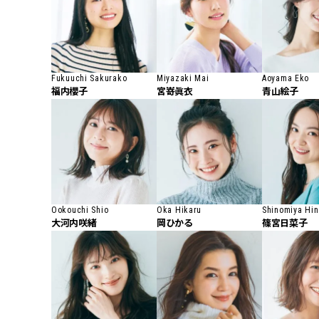
Fukuuchi Sakurako
Miyazaki Mai
Aoyama Eko
福内櫻子
宮嵜眞衣
青山絵子
Ookouchi Shio
Oka Hikaru
Shinomiya Hi
大河内咲緒
岡ひかる
篠宮日菜子