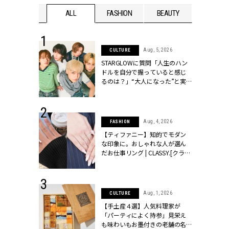
WEDDING
ALL
FASHION
BEAUTY
WEDDIN
 16, 2026
Aug, 5, 2026
CULTURE
はアリ？お呼
STARGLOWに質問「人生のハン
コーデ＆マナ
ドルを自分で握っていると感じ
Y.[クラッシィ]
るのは？」“大️人になった”と実
感する瞬間【3rdシングル
『Drivin' My Life』発売】 |
CLASSY.[クラッシィ]
 13, 2025
Aug, 4, 2026
FASHION
ブランドのリ
【ティファニー】知的でモダン
0代カップルの
な印象に。おしゃれな人が選ん
SSY.[クラッシ
だお仕事リング | CLASSY.[クラッ
シィ]
 30, 2026
Aug, 1, 2026
CULTURE
リー】1つでも
【手土産４選】人気料理家が
ポメラートの
「パーティによく持参」見栄え
シリーズに注
も味わいもお墨付きの老舗の名