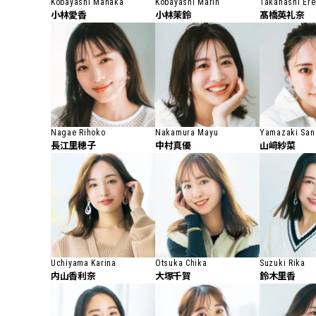
Kobayashi Manaka
Kobayashi Marin
Takahashi Er
小林愛香
小林茉鈴
髙橋英礼奈
Nagae Rihoko
Nakamura Mayu
Yamazaki San
長江里穂子
中村真優
山﨑紗菜
Uchiyama Karina
Otsuka Chika
Suzuki Rika
内山香利奈
大塚千賀
鈴木里香