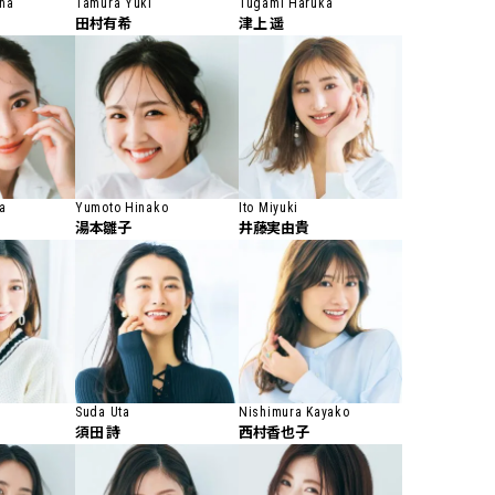
ena
Tamura Yuki
Tugami Haruka
田村有希
津上 遥
a
Yumoto Hinako
Ito Miyuki
湯本雛子
井藤実由貴
Suda Uta
Nishimura Kayako
須田 詩
西村香也子