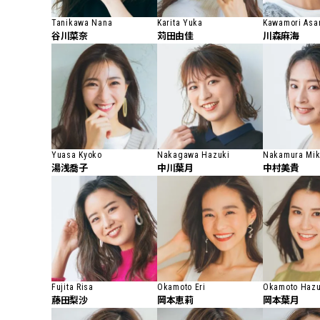
Tanikawa Nana
Karita Yuka
Kawamori Asa
谷川菜奈
苅田由佳
川森麻海
Yuasa Kyoko
Nakagawa Hazuki
Nakamura Mik
湯浅喬子
中川葉月
中村美貴
Fujita Risa
Okamoto Eri
Okamoto Hazu
藤田梨沙
岡本恵莉
岡本葉月