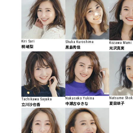
Kiri Sari
Shuka Kuroshima
Kozawa Mami
桐 嵯梨
黒島秀佳
光沢真実
Natsume Shok
Nakaseko Yukina
Tachikawa Sayaka
夏目頌子
中瀬古ゆきな
立川沙也香