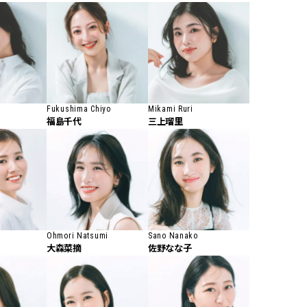
ラッシィ]
目 | CLASSY.[クラ
Aug, 5, 2026
Dec,
BEAUTY
WEDDING
忙しい毎日に「うるおいター
【結婚式のお呼ば
ボ」を。新【SOFINA BASIC＋】
事情】アンテプリマ、
のお手入れでうるおってなめら
「小さくても収納
かな肌を目指す | CLASSY.[クラッ
件！ | CLASSY.[
Fukushima Chiyo
Mikami Ruri
シィ]
福島千代
三上瑠里
Aug, 6, 2026
Mar,
BEAUTY
WEDDING
【ヘアアクセ6選】手抜きに見え
【トレンドの巻き
ない！アラサーのまとめ髪が垢
式ゲスト服の鉄板
抜ける「即戦力アクセ」たち |
ンピ”は『スカー
CLASSY.[クラッシィ]
正解！ | CLASSY.
Ohmori Natsumi
Sano Nanako
Aug, 4, 2026
May,
BEAUTY
WEDDING
大森菜摘
佐野なな子
【猛暑ダメージ】はまずリセッ
【カルティエ、ブ
ト！30代の夏枯れ肌を救う「先
ーメ】おしゃれな
回りエイジングケア」美容液3選
約指輪＆結婚指輪を
| CLASSY.[クラッシィ]
CLASSY.[クラッシ