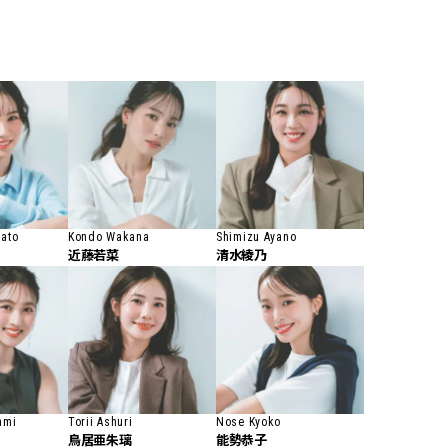
BEAUTY
Aug, 5, 2026
Feb,
BEAUTY
WEDDING
ユニクロ名品も！日焼け対策ガ
結婚式に黒ドレス
チ勢の「ないと無理」なアイテ
ばれで失敗しない
ムハック7選 | CLASSY.[クラッシ
ーを解説 | CLASS
ィ]
sato
Kondo Wakana
Shimizu Ayano
Aug, 5, 2026
Aug,
BEAUTY
WEDDING
近藤若菜
清水綾乃
夏の深刻なくすみ・色ムラにア
【結婚指輪】人気
プローチ！【透明感を底上げ】
ング22選｜20〜3
神コスメ３選 | CLASSY.[クラッシ
エピソードも | CLA
ィ]
ィ]
Nov, 17, 2025
Jun,
BEAUTY
WEDDING
【落ちない名品リップ10選】塗
【一生ものジュエ
り直しできない・皮むけしやす
存在感が際立つ！
ami
Torii Ashuri
Nose Kyoko
いetc.悩みをクリア | CLASSY.[ク
鳥居亜朱璃
能勢恭子
「トゥギャザー」