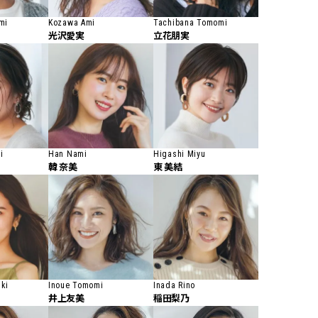
mi
Kozawa Ami
Tachibana Tomomi
光沢愛実
立花朋実
i
Han Nami
Higashi Miyu
韓 奈美
東 美結
ki
Inoue Tomomi
Inada Rino
井上友美
稲田梨乃