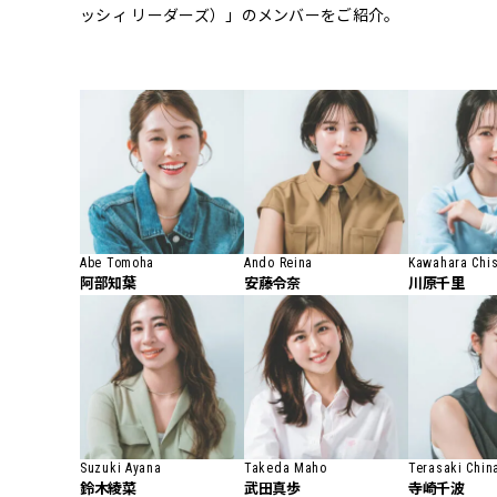
ッシィ リーダーズ）」のメンバーをご紹介。
Abe Tomoha
Ando Reina
Kawahara Chi
阿部知葉
安藤令奈
川原千里
Suzuki Ayana
Takeda Maho
Terasaki Chin
鈴木綾菜
武田真歩
寺崎千波