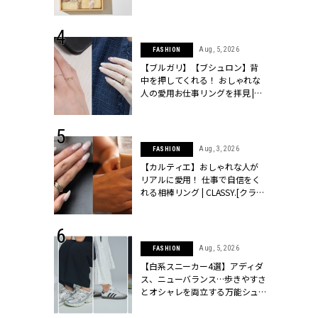
ッシィ]
物とは？ | CLASSY.[クラッシィ]
 24, 2025
Aug, 5, 2026
FASHION
れバッグ最新
【ブルガリ】【ブシュロン】背
プラダetc.
中を押してくれる！ おしゃれな
力あり」が条
人の愛用お仕事リングを拝見 |
クラッシィ]
CLASSY.[クラッシィ]
 24, 2026
Aug, 3, 2026
FASHION
方３選】結婚
【カルティエ】おしゃれな人が
“シンプル黒ワ
リアルに愛用！ 仕事で自信をく
フ』で盛るのが
れる相棒リング | CLASSY.[クラッ
[クラッシィ]
シィ]
 20, 2026
Aug, 5, 2026
FASHION
シュロン、ショ
【白系スニーカー4選】アディダ
人が選んだ婚
ス、ニューバランス…歩きやすさ
公開 |
とオシャレを両立する万能シュ
ィ]
ーズ | CLASSY.[クラッシィ]