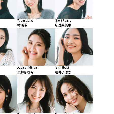
Tabunoki Anri
Niori Fumie
樟 杏莉
新居芙美恵
a
Azumai Minami
Ishii Ibuki
東井みなみ
石井いぶき