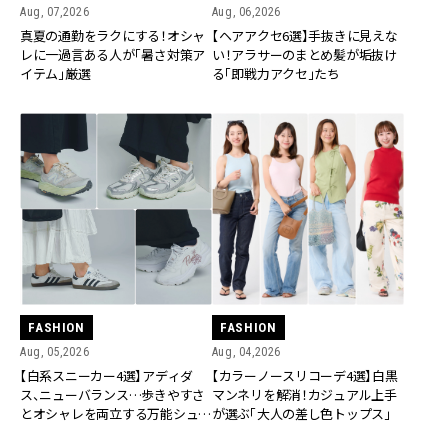
Aug, 07,2026
Aug, 06,2026
真夏の通勤をラクにする！オシャ
【ヘアアクセ6選】手抜きに見えな
レに一過言ある人が「暑さ対策ア
い！アラサーのまとめ髪が垢抜け
イテム」厳選
る「即戦力アクセ」たち
FASHION
FASHION
Aug, 05,2026
Aug, 04,2026
【白系スニーカー4選】アディダ
【カラーノースリコーデ4選】白黒
ス、ニューバランス…歩きやすさ
マンネリを解消！カジュアル上手
とオシャレを両立する万能シュー
が選ぶ「大人の差し色トップス」
ズ