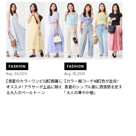
FASHION
FASHION
Aug, 04,2026
Aug, 03,2026
【真夏のカラーワンピ3選】酷暑に
【カラー服コーデ4選】色が主役！
オススメ！アラサーが上品に映え
真夏のシンプル服に洒落感を足す
る大人のペールトーン
「大人の華やか服」