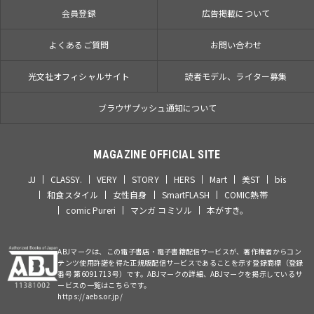
会員登録
広告掲載について
よくあるご質問
お問い合わせ
光文社オフィシャルサイト
読者モデル、ライター募集
ブラウザプッシュ通知について
MAGAZINE OFFICIAL SITE
JJ
CLASSY.
VERY
STORY
HERS
Mart
美ST
bis
和食スタイル
女性自身
SmartFLASH
COMIC熱帯
comic Pureri
マンガ コミソル
本がすき。
ABJマークは、この電子書店・電子書籍配信サービスが、著作権者からコン
テンツ使用許諾を得た正規版配信サービスであることを示す登録商標（登録
番号 第6091713号）です。ABJマークの詳細、ABJマークを掲示しているサ
ービスの一覧はこちらです。
https://aebs.or.jp/