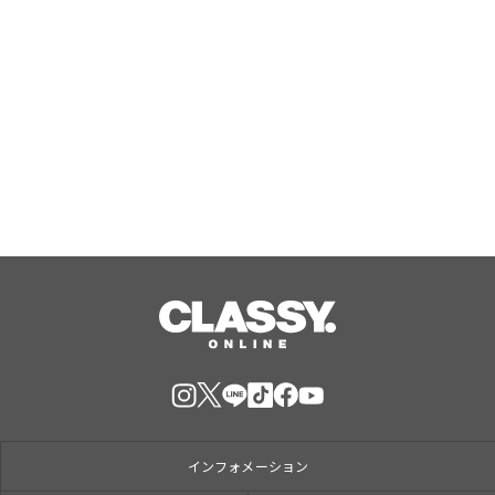
日本初のラボグロウンダイヤモンドジ
ュエリーブランド「SHINCA」 会員様
限定「SHINCA THANKS SPECIAL
2026 SUMMER ポイントアップキャン
Aug, 07, 2026
ペーン」好評開催中
インフォメーション