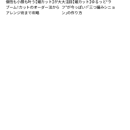
個性も小顔も叶う【姫カット】が大
大注目【姫カット】ゆるっと“ラ
ブーム！カットのオーダー法から
フ”が今っぽい！「三つ編みシニョ
アレンジ術まで攻略
ン」の作り方
BEAUTY
BEAUTY
Jul, 26,2026
Jul, 25,2026
人気No.1【姫カット】の華やかヘ
今どきヘアNo.1人気は「姫カッ
アアレンジ！小顔見えも叶うエア
ト」！普段着がモードに見える旬バ
リーなMIX巻き＜作り方＞
ランス3選