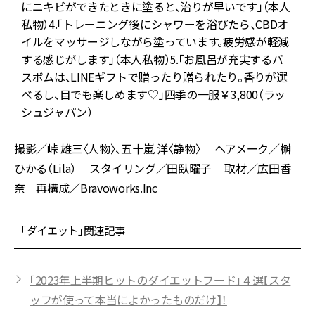
にニキビができたときに塗ると、治りが早いです」（本人
私物）4.「トレーニング後にシャワーを浴びたら、CBDオ
イルをマッサージしながら塗っています。疲労感が軽減
する感じがします」（本人私物）5.「お風呂が充実するバ
スボムは、LINEギフトで贈ったり贈られたり。香りが選
べるし、目でも楽しめます♡」四季の一服￥3,800（ラッ
シュジャパン）
撮影／峠 雄三〈人物〉、五十嵐 洋〈静物〉 ヘアメーク／榊
ひかる（Lila） スタイリング／田臥曜子 取材／広田香
奈 再構成／Bravoworks.Inc
「ダイエット」関連記事
「2023年上半期ヒットのダイエットフード」４選【スタ
ッフが使って本当によかったものだけ】！