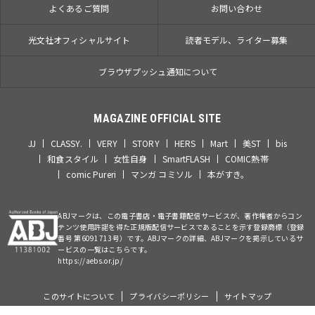
よくあるご質問
お問い合わせ
光文社オフィシャルサイト
読者モデル、ライター募集
ブラウザプッシュ通知について
MAGAZINE OFFICIAL SITE
JJ
CLASSY.
VERY
STORY
HERS
Mart
美ST
bis
和食スタイル
女性自身
SmartFLASH
COMIC熱帯
comic Pureri
マンガ コミソル
本がすき。
ABJマークは、この電子書店・電子書籍配信サービスが、著作権者からコン
テンツ使用許諾を得た正規版配信サービスであることを示す登録商標（登録
番号 第6091713号）です。ABJマークの詳細、ABJマークを掲示しているサ
ービスの一覧はこちらです。
https://aebs.or.jp/
このサイトについて
プライバシーポリシー
サイトマップ
©Kobunsha Co., Ltd. All Rights Reserved.