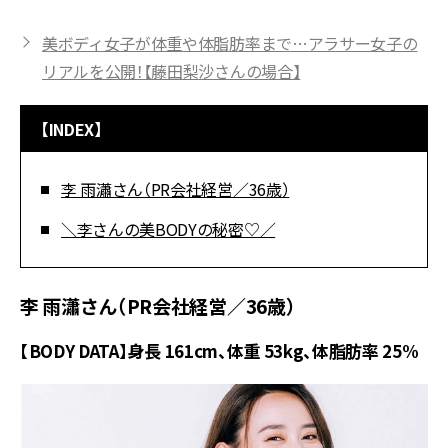
美ボディ女子が体重や体脂肪率まで…アラサー女子の
リアルを公開！【藤田梨沙さんの場合】
【INDEX】
李 雨瀟さん（PR会社経営／36歳）
＼李さんの美BODYの秘密♡／
李 雨瀟さん（PR会社経営／36歳）
【BODY DATA】身長 161cm、体重 53kg、体脂肪率 25%