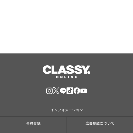
スタイルに応えたチケットラインアッ
プ拡充 余すことなく魅力を堪能する
「ロイヤルチケット」新登場
Aug, 06, 2026
インフォメーション
会員登録
広告掲載について