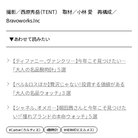
撮影／西原秀岳（TENT） 取材／小林 愛 再構成／
Bravoworks.Inc
▼あわせて読みたい
【ティファニー、ヴァンクリ…】今年こそ見つけたい…
「大人の名品腕時計」５選
【ベル&ロスほか】贅沢じゃない！投資する価値がある
「大人の名品ウォッチ」３選
【シャネル、オメガ…】堀田茜さんと今年こそ見つけた
い！「憧れブランドの本命ウォッチ」５選
#Cartier（カルティエ）
#腕時計
#HERMÈS（エルメス）