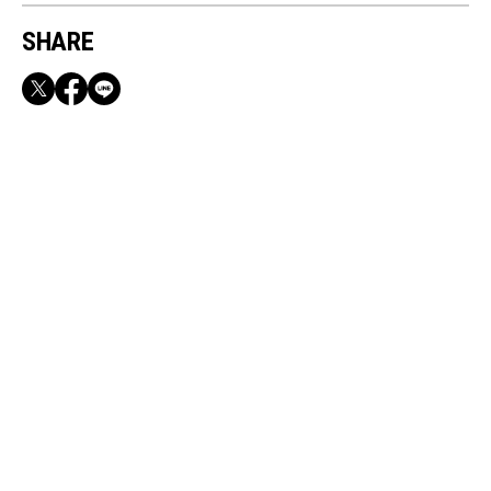
SHARE
RECOMMEND
満員電車も外回りも快適！身軽になれるバッグ
＆スマホショルダー3選
Aug, 6, 2026
FASHION