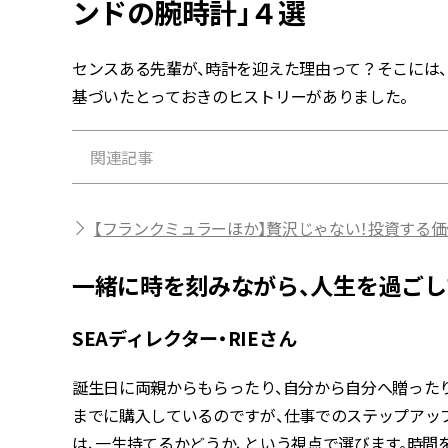
ンドの腕時計」４選
センスある先輩が、時計を迎えた理由って？そこには
基づいたとっておきのヒストリーがありました。
関連記事
【フランクミュラーほか】贅沢じゃない！投資する価
一緒に時を刻みながら、人生を過ご
SEAディレクター・RIEさん
誕生日に両親からもらったり、自分から自分へ贈ったり
までに購入しているのですが、仕事でのステップアッ
は、一生持てるかどうか、という視点で選びます。時間