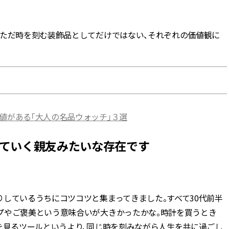
BEAUTY
、ただ時を刻む装飾品としてだけではない、それぞれの価値観に
Aug, 7, 2026
Aug,
BEAUTY
WEDDING
【UV下地】酷暑に頼れる！
【結婚指輪】人気
2,000円台〜3,000円台の名品3選
ング22選｜20〜3
｜30代美容ライターが正直レビ
エピソードも | CLA
ュー | CLASSY.[クラッシィ]
ィ]
値がある「大人の名品ウォッチ」３選
Sep, 25, 2025
Jun,
BEAUTY
WEDDING
マルジェラの“レプリカ”に新作
【一生ものジュエ
していく親友みたいな存在です
も！注目度急上昇の『フレグラ
存在感が際立つ！
ンス』５選 | CLASSY.[クラッシ
「トゥギャザー」
ィ]
目 | CLASSY.[クラ
Aug, 6, 2026
Feb,
BEAUTY
WEDDING
しているうちにコツコツと集まってきました。すべて30代前半
【ヘアアクセ6選】手抜きに見え
結婚式に黒ドレス
プやご褒美という意味合いが大きかったかな。時計を買うとき
ない！アラサーのまとめ髪が垢
ばれで失敗しない
抜ける「即戦力アクセ」たち |
ーを解説 | CLASS
を見るツールというより、同じ時を刻みながら人生を共に過ごし