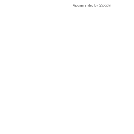
Recommended by
【HERMÈS】ケリー ウォッチ
20代後半に母から譲り受けた思い出の時計
デザインが可愛くて、アクセサリー感覚でつけています。母が
たり、ベージュのワントーンコーデにつけたり。活躍頻度は低い
です。