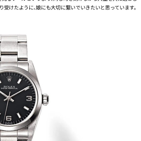
CLASSY.[クラッシィ]
り受けたように、娘にも大切に繋いでいきたいと思っています。
Aug, 8, 2026
Mar,
BEAUTY
WEDDING
【シャネル】「ココ マドモアゼ
【トレンドの巻き
ル クラッシュ アプソリュ」の限
式ゲスト服の鉄板
定カフェが登場！世界観に没入
ンピ”は『スカー
できる体験型イベントが開催 |
正解！ | CLASSY.
CLASSY.[クラッシィ]
Aug, 5, 2026
Dec,
BEAUTY
WEDDING
忙しい毎日に「うるおいター
【結婚式お呼ばれ
ボ」を。新【SOFINA BASIC＋】
染む！上品で実用
のお手入れでうるおってなめら
ッグ」6選【アン
かな肌を目指す | CLASSY.[クラッ
イラー他】 | CLAS
シィ]
ィ]
Aug, 7, 2026
Aug,
BEAUTY
WEDDING
冷房・紫外線etc...「夏の隠れ乾
20万円台〜【カル
燥」を防ぐ【ベタつかない名品
ング４選】ラブ、トリ
クリーム】3選＜30代のベストコ
を『マリッジ』に
スメ＞ | CLASSY.[クラッシィ]
ます！ | CLASSY.