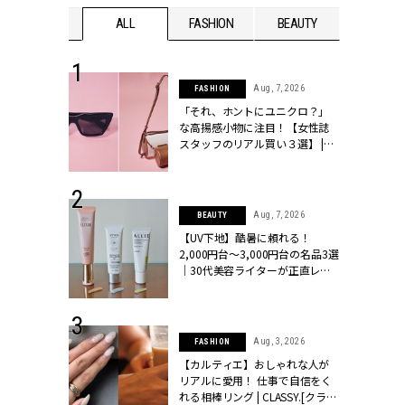
WEDDING
ALL
FASHION
BEAUTY
WEDDIN
 13, 2025
Aug, 7, 2026
FASHION
ブランドのリ
「それ、ホントにユニクロ？」
0代カップルの
な高揚感小物に注目！【女性誌
SSY.[クラッシ
スタッフのリアル買い３選】 |
CLASSY.[クラッシィ]
 30, 2026
Aug, 7, 2026
BEAUTY
リー】1つでも
【UV下地】酷暑に頼れる！
ポメラートの
2,000円台〜3,000円台の名品3選
シリーズに注
｜30代美容ライターが正直レビ
ッシィ]
ュー | CLASSY.[クラッシィ]
 16, 2026
Aug, 3, 2026
FASHION
はアリ？お呼
【カルティエ】おしゃれな人が
コーデ＆マナ
リアルに愛用！ 仕事で自信をく
Y.[クラッシィ]
れる相棒リング | CLASSY.[クラッ