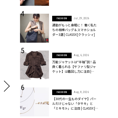
シィ]
 24, 2026
Jul, 29, 2026
FASHION
方３選】結婚
通勤がもっと身軽に！ 働く私た
“シンプル黒ワ
ちの相棒バッグ＆スマホショル
フ』で盛るのが
ダー3選 | CLASSY.[クラッシィ]
[クラッシィ]
 9, 2025
Aug, 6, 2026
FASHION
】ドレスに馴
万能ジャケットは“半袖”説！品
的な「サブバ
良く着られる【サファリ型ジャ
テプリマ、フェ
ケット】は着回し力に注目 |
SY.[クラッシ
CLASSY.[クラッシィ]
 18, 2025
Aug, 8, 2026
FASHION
ティエ人気リ
【30代の一生ものダイヤ】パー
ニティetc.
ルだけじゃない「タサキ」と
選ぶ人増えて
「ミキモト」に注目 | CLASSY.[ク
[クラッシィ]
ラッシィ]