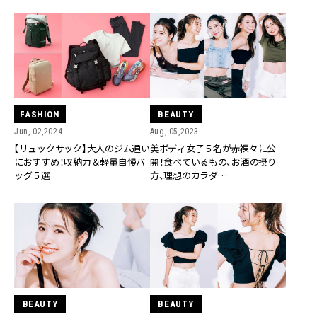
BEAUTY
FASHION
Aug, 05,2023
Jun, 02,2024
美ボディ女子５名が赤裸々に公
【リュックサック】大人のジム通い
開！食べているもの、お酒の摂り
におすすめ！収納力＆軽量自慢バ
方、理想のカラダ…
ッグ５選
BEAUTY
BEAUTY