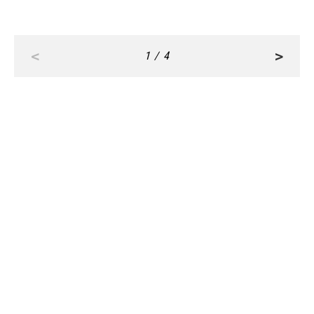
<
>
1 / 4
RANKING
ALL
FASHION
BEAUTY
Aug, 6, 2026
CULTURE
「ここからさらにギアを入れて加速していきた
い！」今年デビューのSTARGLOWが目指す場所
とは？【3rdシングル『Drivin' My Life』発売】 |
CLASSY.[クラッシィ]