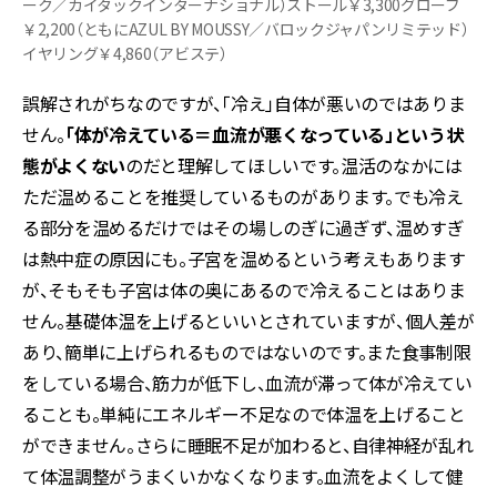
ーク／カイタックインターナショナル）ストール￥3,300グローブ
￥2,200（ともにAZUL BY MOUSSY／バロックジャパンリミテッド）
イヤリング￥4,860（アビステ）
誤解されがちなのですが、「冷え」自体が悪いのではありま
せん。
「体が冷えている＝血流が悪くなっている」という状
態がよくない
のだと理解してほしいです。温活のなかには
ただ温めることを推奨しているものがあります。でも冷え
る部分を温めるだけではその場しのぎに過ぎず、温めすぎ
は熱中症の原因にも。子宮を温めるという考えもあります
が、そもそも子宮は体の奥にあるので冷えることはありま
せん。基礎体温を上げるといいとされていますが、個人差が
あり、簡単に上げられるものではないのです。また食事制限
をしている場合、筋力が低下し、血流が滞って体が冷えてい
ることも。単純にエネルギー不足なので体温を上げること
ができません。さらに睡眠不足が加わると、自律神経が乱れ
て体温調整がうまくいかなくなります。血流をよくして健