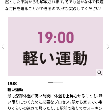
然とした不調からも解放されます。冬でも温かな体で快適
な毎日を送ることができるので、ぜひ実践してください！
19:00
2
軽い運動
最も深部体温が高い時間に体温を上昇させることも、深
て
い眠りにつくために必要なプロセス。駅から家まで小走
ま
りくらいの速さで帰ったり、１駅前で降りてウォーキン