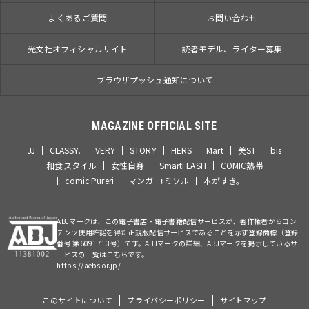
よくあるご質問
お問い合わせ
光文社オフィシャルサイト
読者モデル、ライター募集
ブラウザプッシュ通知について
MAGAZINE OFFICIAL SITE
JJ
CLASSY.
VERY
STORY
HERS
Mart
美ST
bis
和食スタイル
女性自身
SmartFLASH
COMIC熱帯
comic Pureri
マンガ コミソル
本がすき。
ABJマークは、この電子書店・電子書籍配信サービスが、著作権者からコン
テンツ使用許諾を得た正規版配信サービスであることを示す登録商標（登録
番号 第6091713号）です。ABJマークの詳細、ABJマークを掲示しているサ
ービスの一覧はこちらです。
https://aebs.or.jp/
このサイトについて
プライバシーポリシー
サイトマップ