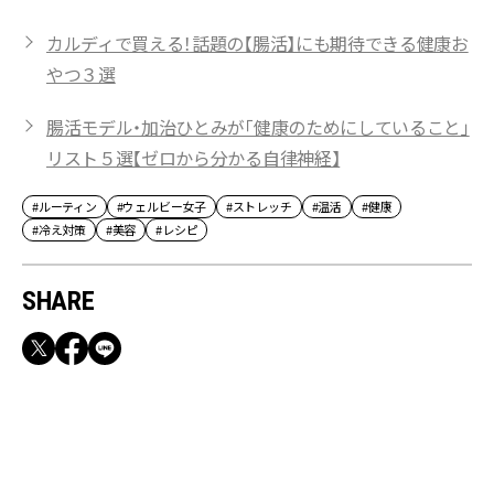
カルディで買える！話題の【腸活】にも期待できる健康お
やつ３選
腸活モデル・加治ひとみが「健康のためにしていること」
リスト５選【ゼロから分かる自律神経】
#ルーティン
#ウェルビー女子
#ストレッチ
#温活
#健康
#冷え対策
#美容
#レシピ
SHARE