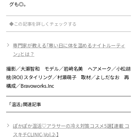
グも◎。
◆この記事を詳しくチェックする
専門家が教える「寒い日に体を温めるナイトルーティ
ン」とは？
撮影／大瀬智和 モデル／岩﨑名美 ヘアメーク／小松胡
桃（ROI）スタイリング／村瀬萌子 取材／よしだなお 再
構成／Bravoworks.Inc
「温活」関連記事
ぽかぽか温活♡アラサーの冷え対策コスメ5選【連載 コ
スキチCLINIC-Vol.2-】