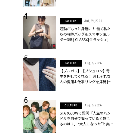
ッシィ]
こなし」 | CLASSY.[クラッシィ]
 24, 2026
Jul, 29, 2026
FASHION
方３選】結婚
通勤がもっと身軽に！ 働く私た
“シンプル黒ワ
ちの相棒バッグ＆スマホショル
フ』で盛るのが
ダー3選 | CLASSY.[クラッシィ]
[クラッシィ]
 18, 2025
Aug, 5, 2026
FASHION
ティエ人気リ
【ブルガリ】【ブシュロン】背
ニティetc.
中を押してくれる！ おしゃれな
選ぶ人増えて
人の愛用お仕事リングを拝見 |
[クラッシィ]
CLASSY.[クラッシィ]
 4, 2025
Aug, 5, 2026
CULTURE
急上昇【ブシ
STARGLOWに質問「人生のハン
イダルリン
ドルを自分で握っていると感じ
やすい！ |
るのは？」“大️人になった”と実
ィ]
感する瞬間【3rdシングル
『Drivin' My Life』発売】 |