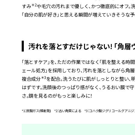
＊2
すみ
や毛穴の汚れまで優しく、かつ徹底的にオフ。
「自分の肌が好き」と思える瞬間が増えていきそうな予
汚れを落とすだけじゃない! 「角
「落とすケア」を、ただの作業ではなく「肌を整える時
ェール処方」を採用しており、汚れを落としながら角層
＊3
複合成分
を配合。洗うたびに肌がしっとりと整い、
はずです。洗顔後のつっぱり感がなく、うるおい膜で
さ。鏡を見るのがもっと楽しみに！
*1：炭酸ガス(噴射剤) *2：古い角質による *3：コハク酸ジグリコールグアニジ