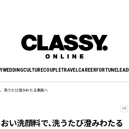
Y
WEDDING
CULTURE
COUPLE
TRAVEL
CAREER
FORTUNE
LEAD
料で、洗うたび澄みわたる素肌へ
PR
のうるおい洗顔料で、洗うたび澄みわたる