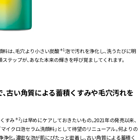
かな肌を目指す | CLASSY.[クラッ
目 | CLASSY.[クラ
シィ]
Aug, 7, 2026
Mar,
BEAUTY
WEDDING
冷房・紫外線etc...「夏の隠れ乾
【トレンドの巻き
燥」を防ぐ【ベタつかない名品
式ゲスト服の鉄板
クリーム】3選＜30代のベストコ
ンピ”は『スカー
スメ＞ | CLASSY.[クラッシィ]
正解！ | CLASSY.
＊1
の洗顔料は、毛穴より小さい炭酸
泡で汚れを浄化し、洗うたびに明
顔ステップが、あなた本来の輝きを呼び覚ましてくれます。
Nov, 17, 2025
Aug,
BEAUTY
WEDDING
【落ちない名品リップ10選】塗
20万円台〜【カル
り直しできない・皮むけしやす
ング４選】ラブ、トリ
いetc.悩みをクリア | CLASSY.[ク
を『マリッジ』に
で、古い角質による蓄積くすみや毛穴汚れを
ラッシィ]
ます！ | CLASSY.
Aug, 5, 2026
Sep,
BEAUTY
WEDDING
夏の深刻なくすみ・色ムラにア
“キャトル”で人気
＊2
積くすみ
」は早めにケアしておきたいもの。2021年の発売以来、
プローチ！【透明感を底上げ】
ュロン】の『ブラ
「マイクロ泡セラム洗顔料」として待望のリニューアル。何よりの
神コスメ３選 | CLASSY.[クラッシ
グ』は普段使いもし
ィ]
CLASSY.[クラッシ
浄浄化。濃密な泡が肌にぴたっと密着し、古い角質による蓄積く