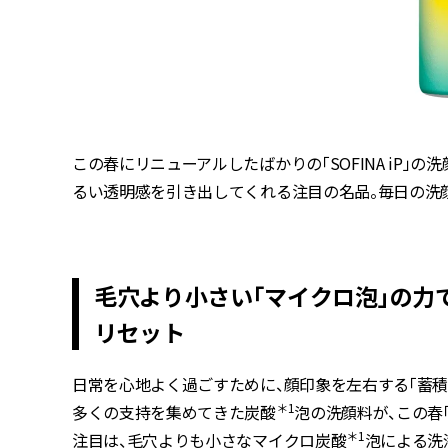
この春にリニューアルしたばかりの「SOFINA iP」
るい透明感を引き出してくれる注目の名品。毎日の洗
毛穴より小さい「マイクロ泡」の力
リセット
日常を心地よく過ごすために、顔印象を左右する「蓄
＊1
多くの支持を集めてきた炭酸
泡の洗顔料が、この春
＊1
注目は、毛穴よりも小さなマイクロ炭酸
泡による洗