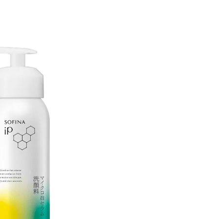
BEAUTY
Aug, 7, 2026
Feb,
BEAUTY
WEDDING
【UV下地】酷暑に頼れる！
結婚式に黒ドレス
2,000円台〜3,000円台の名品3選
ばれで失敗しない
｜30代美容ライターが正直レビ
ーを解説 | CLASS
ュー | CLASSY.[クラッシィ]
Aug, 6, 2026
Aug,
BEAUTY
WEDDING
【ヘアアクセ6選】手抜きに見え
【結婚指輪】人気
ない！アラサーのまとめ髪が垢
ング22選｜20〜3
抜ける「即戦力アクセ」たち |
エピソードも | CLA
CLASSY.[クラッシィ]
ィ]
Aug, 5, 2026
Jun,
BEAUTY
WEDDING
忙しい毎日に「うるおいター
【一生ものジュエ
ボ」を。新【SOFINA BASIC＋】
存在感が際立つ！
のお手入れでうるおってなめら
「トゥギャザー」