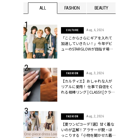
WEDDING
ALL
FASHION
BEAUTY
WEDDIN
 16, 2026
Aug, 6, 2026
CULTURE
はアリ？お呼
「ここからさらにギアを入れて
コーデ＆マナ
加速していきたい！」今年デビ
Y.[クラッシィ]
ューのSTARGLOWが目指す場所
とは？【3rdシングル『Drivin' My
Life』発売】 | CLASSY.[クラッシ
ィ]
 13, 2025
Aug, 3, 2026
FASHION
ブランドのリ
【カルティエ】おしゃれな人が
0代カップルの
リアルに愛用！ 仕事で自信をく
SSY.[クラッシ
れる相棒リング | CLASSY.[クラッ
シィ]
 30, 2026
Aug, 2, 2026
FASHION
リー】1つでも
【夏ワンピコーデ7選】甘く着な
ポメラートの
いのが正解！アラサーが脱・ほ
シリーズに注
っこりする「小物を聞かせた着