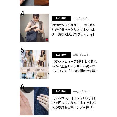
ッシィ]
シィ]
 18, 2025
Jul, 29, 2026
FASHION
ティエ人気リ
通勤がもっと身軽に！ 働く私た
ニティetc.
ちの相棒バッグ＆スマホショル
選ぶ人増えて
ダー3選 | CLASSY.[クラッシィ]
[クラッシィ]
 24, 2026
Aug, 2, 2026
FASHION
方３選】結婚
【夏ワンピコーデ7選】甘く着な
“シンプル黒ワ
いのが正解！アラサーが脱・ほ
フ』で盛るのが
っこりする「小物を聞かせた着
[クラッシィ]
こなし」 | CLASSY.[クラッシィ]
 4, 2025
Aug, 5, 2026
FASHION
急上昇【ブシ
【ブルガリ】【ブシュロン】背
イダルリン
中を押してくれる！ おしゃれな
やすい！ |
人の愛用お仕事リングを拝見 |
ィ]
CLASSY.[クラッシィ]