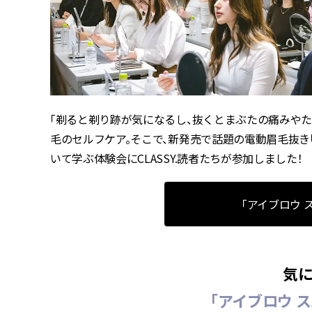
「剃ると剃り跡が気になるし、抜くとまぶたの痛みやた
毛のセルフケア。そこで、新発売で話題の電動眉毛抜き
いて学ぶ体験会にCLASSY.読者たちが参加しました！
「アイブロウ 
気
「アイブロウ 