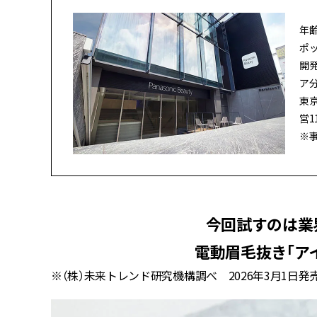
年
ポ
開
ア
東京
営1
※
今回試すのは業
電動眉毛抜き「ア
※（株）未来トレンド研究機構調べ 2026年3月1日発