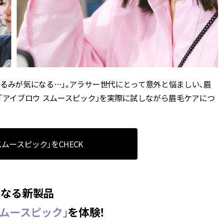
かな肌を目指す | CLASSY.[クラッ
目 | CLASSY.[クラ
シィ]
Aug, 7, 2026
Aug,
BEAUTY
WEDDING
冷房・紫外線etc...「夏の隠れ乾
20万円台〜【カル
燥」を防ぐ【ベタつかない名品
ング４選】ラブ、トリ
クリーム】3選＜30代のベストコ
を『マリッジ』に
スメ＞ | CLASSY.[クラッシィ]
ます！ | CLASSY.
るみが気になる…」。アラサー世代にとって意外と悩ましい、眉
「アイブロウ スムースピック」を実際に試しながら眉毛ケアにつ
Nov, 17, 2025
Mar,
BEAUTY
WEDDING
【落ちない名品リップ10選】塗
【トレンドの巻き
り直しできない・皮むけしやす
式ゲスト服の鉄板
いetc.悩みをクリア | CLASSY.[ク
ンピ”は『スカー
ラッシィ]
正解！ | CLASSY.
スムースピック」をCHECK
Aug, 5, 2026
Sep,
BEAUTY
WEDDING
夏の深刻なくすみ・色ムラにア
“キャトル”で人気
になる新製品
プローチ！【透明感を底上げ】
ュロン】の『ブラ
神コスメ３選 | CLASSY.[クラッシ
グ』は普段使いもし
スムースピック」
を体験！
ィ]
CLASSY.[クラッシ