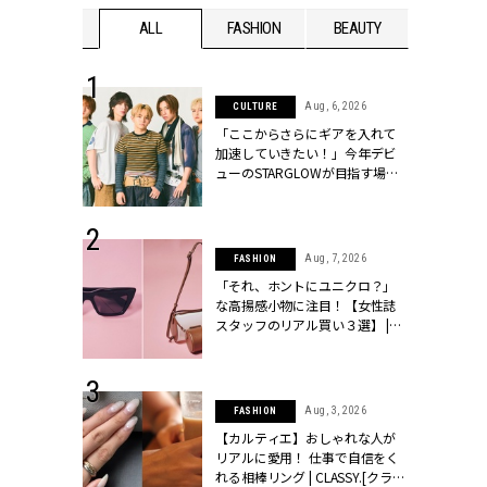
WEDDING
ALL
FASHION
BEAUTY
WEDDIN
 16, 2026
Aug, 6, 2026
CULTURE
はアリ？お呼
「ここからさらにギアを入れて
コーデ＆マナ
加速していきたい！」今年デビ
Y.[クラッシィ]
ューのSTARGLOWが目指す場所
とは？【3rdシングル『Drivin' My
Life』発売】 | CLASSY.[クラッシ
ィ]
 13, 2025
Aug, 7, 2026
FASHION
ブランドのリ
「それ、ホントにユニクロ？」
0代カップルの
な高揚感小物に注目！【女性誌
SSY.[クラッシ
スタッフのリアル買い３選】 |
CLASSY.[クラッシィ]
 30, 2026
Aug, 3, 2026
FASHION
リー】1つでも
【カルティエ】おしゃれな人が
ポメラートの
リアルに愛用！ 仕事で自信をく
シリーズに注
れる相棒リング | CLASSY.[クラッ