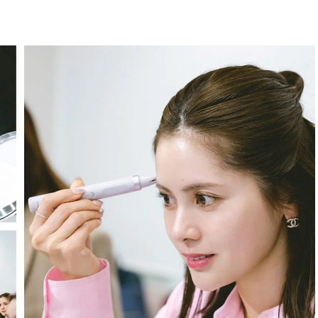
BEAUTY
Aug, 7, 2026
Feb,
BEAUTY
WEDDING
【UV下地】酷暑に頼れる！
結婚式に黒ドレス
2,000円台〜3,000円台の名品3選
ばれで失敗しない
｜30代美容ライターが正直レビ
ーを解説 | CLASS
ュー | CLASSY.[クラッシィ]
Aug, 6, 2026
Aug,
BEAUTY
WEDDING
【ヘアアクセ6選】手抜きに見え
【結婚指輪】人気
ない！アラサーのまとめ髪が垢
ング22選｜20〜3
抜ける「即戦力アクセ」たち |
エピソードも | CLA
CLASSY.[クラッシィ]
ィ]
Aug, 5, 2026
Jun,
BEAUTY
WEDDING
忙しい毎日に「うるおいター
【一生ものジュエ
ボ」を。新【SOFINA BASIC＋】
存在感が際立つ！
のお手入れでうるおってなめら
「トゥギャザー」