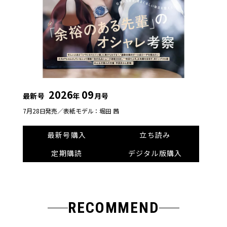
2026
09
最新号
年
月号
7月28日発売／
表紙モデル：堀田 茜
最新号購入
立ち読み
定期購読
デジタル版購入
RECOMMEND