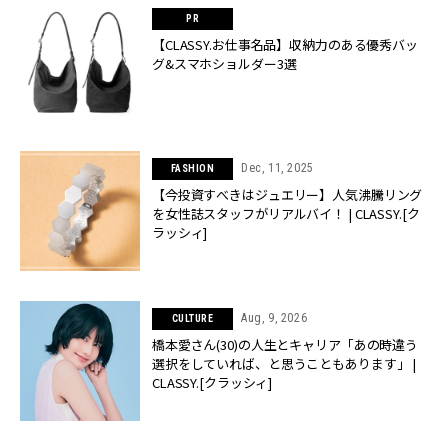
【CLASSY.お仕事名品】収納力のある優秀バッ
グ&スマホショルダー3選
Dec, 11, 2025
FASHION
【今投資すべきはジュエリー】人気沸騰リング
を女性誌スタッフがリアルバイ！ | CLASSY.[ク
ラッシィ]
Aug, 9, 2026
CULTURE
橋本愛さん(30)の人生とキャリア「あの時違う
選択をしていれば、と思うこともあります」 |
CLASSY.[クラッシィ]