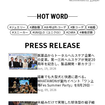
Recommended by
HOT WORD
#ジュエリー
#通勤服
#お呼ばれコーデ
#旅コーデ
#結婚
#スニーカー
#UNIQLO（ユニクロ）
#ZARA
#骨格診断
PRESS RELEASE
医薬品からトータルヘルスケア企業へ
の変革。第一三共ヘルスケアが発足20
周年を記念し、製品開発・新カテゴリ
挑戦の舞台や旧社統合時のエピソード
Jun, 19, 2026
を社員の想いとともに振り返る特別映
像を公開！
猛暑でも大型犬と快適に遊べる。
WHATAWONが室内イベント「ワン上
等Fes Summer Party」を8月29日開
催
Aug, 09, 2026
木組みだけで実現した球体型の組子細