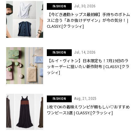
Jul, 30, 2026
FASHION
【今どき通勤トップス最前線】手持ちのボトム
スに合う「あか抜けデザイン」が今の気分！ |
CLASSY.[クラッシィ]
Jul, 14, 2026
FASHION
【ルイ・ヴィトン】日本限定も！7月19日のラ
ッキーデーに狙いたい新作財布 | CLASSY.[クラ
ッシィ]
Aug, 21, 2025
FASHION
1枚でOKの着映えワンピが頼もしい♡おすすめ
ワンピース3選 | CLASSY.[クラッシィ]