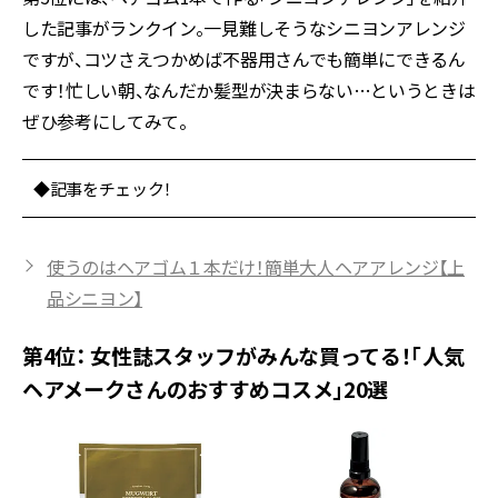
した記事がランクイン。一見難しそうなシニヨンアレンジ
ですが、コツさえつかめば不器用さんでも簡単にできるん
です！忙しい朝、なんだか髪型が決まらない…というときは
ぜひ参考にしてみて。
◆記事をチェック！
使うのはヘアゴム１本だけ！簡単大人ヘアアレンジ【上
品シニヨン】
第4位： 女性誌スタッフがみんな買ってる！「人気
ヘアメークさんのおすすめコスメ」20選