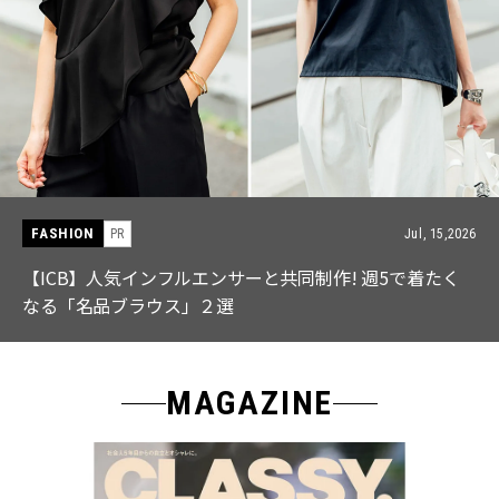
FASHION
PR
Jul, 15,2026
【ICB】人気インフルエンサーと共同制作! 週5で着たく
なる「名品ブラウス」２選
MAGAZINE