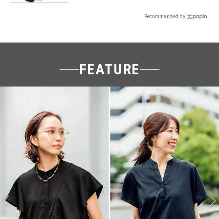
Recommended by
FEATURE