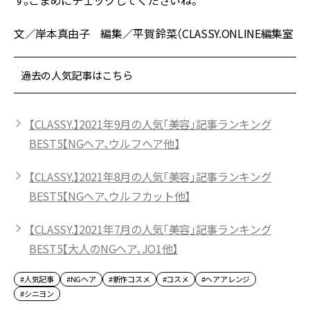
す。こまめにチェックしてくださいね。
文／岸本真由子 編集／平賀鈴菜（CLASSY.ONLINE編集室
過去の人気記事はこちら
【CLASSY.】2021年9月の人気「美容」記事ランキング
BEST5【NGヘア、ウルフヘア他】
【CLASSY.】2021年8月の人気「美容」記事ランキング
BEST5【NGヘア、ウルフカット他】
【CLASSY.】2021年7月の人気「美容」記事ランキング
BEST5【大人のNGヘア、JO1他】
#人気記事
#NGヘア
#新作コスメ
#コスメ
#ヘアアレンジ
#シニヨン