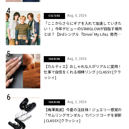
Aug, 6, 2026
CULTURE
「ここからさらにギアを入れて加速していきた
い！」今年デビューのSTARGLOWが目指す場所
とは？【3rdシングル『Drivin' My Life』発売】 |
CLASSY.[クラッシィ]
Aug, 3, 2026
FASHION
【カルティエ】おしゃれな人がリアルに愛用！
仕事で自信をくれる相棒リング | CLASSY.[クラ
ッシィ]
Aug, 2, 2026
FASHION
【梅澤美波】今夏の注目株！ジュエリー感覚の
「サムリングサンダル」でパンツコーデを更新
| CLASSY.[クラッシィ]