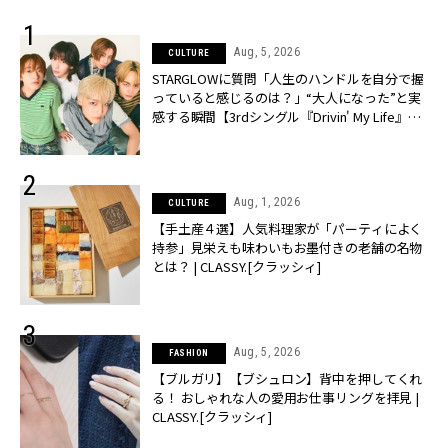
Aug, 5, 2026
CULTURE
STARGLOWに質問「人生のハンドルを自分で握
っていると感じるのは？」“大️人になった”と実
感する瞬間【3rdシングル『Drivin' My Life』発
売】 | CLASSY.[クラッシィ]
Aug, 1, 2026
CULTURE
【手土産４選】人気料理家が「パーティによく
持参」見栄えも味わいもお墨付きの老舗の名物
とは？ | CLASSY.[クラッシィ]
Aug, 5, 2026
FASHION
【ブルガリ】【ブシュロン】背中を押してくれ
る！ おしゃれな人の愛用お仕事リングを拝見 |
CLASSY.[クラッシィ]