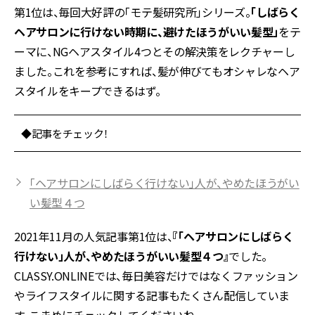
第1位は、毎回大好評の「モテ髪研究所」シリーズ。
「しばらく
ヘアサロンに行けない時期に、避けたほうがいい髪型」
をテ
ーマに、NGヘアスタイル4つとその解決策をレクチャーし
ました。これを参考にすれば、髪が伸びてもオシャレなヘア
スタイルをキープできるはず。
◆記事をチェック！
「ヘアサロンにしばらく行けない」人が、やめたほうがい
い髪型４つ
2021年11月の人気記事第1位は、
『「ヘアサロンにしばらく
行けない」人が、やめたほうがいい髪型４つ』
でした。
CLASSY.ONLINEでは、毎日美容だけではなくファッション
やライフスタイルに関する記事もたくさん配信していま