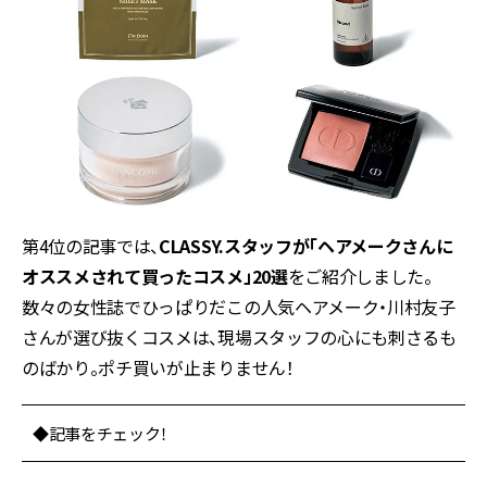
第4位の記事では、
CLASSY.スタッフが「ヘアメークさんに
オススメされて買ったコスメ」20選
をご紹介しました。
数々の女性誌でひっぱりだこの人気ヘアメーク・川村友子
さんが選び抜くコスメは、現場スタッフの心にも刺さるも
のばかり。ポチ買いが止まりません！
◆記事をチェック！