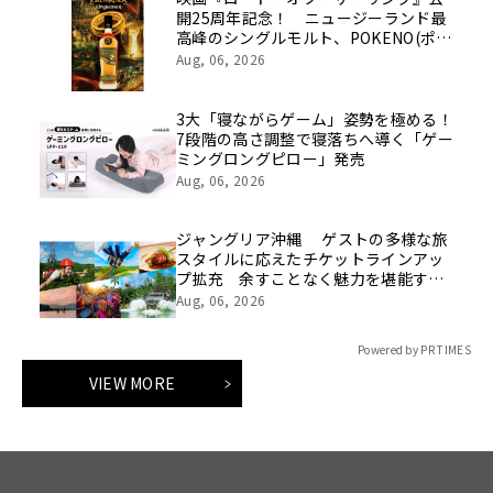
開25周年記念！ ニュージーランド最
高峰のシングルモルト、POKENO(ポケ
ノ)より 数量限定ウイスキー「リング
Aug, 06, 2026
ベアラー」が誕生
3大「寝ながらゲーム」姿勢を極める！
7段階の高さ調整で寝落ちへ導く「ゲー
ミングロングピロー」発売
Aug, 06, 2026
ジャングリア沖縄 ゲストの多様な旅
スタイルに応えたチケットラインアッ
プ拡充 余すことなく魅力を堪能する
「ロイヤルチケット」新登場
Aug, 06, 2026
Powered by PR TIMES
VIEW MORE