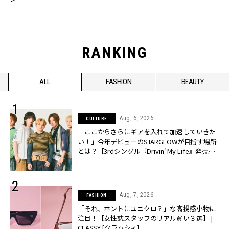
RANKING
ALL
FASHION
BEAUTY
Aug, 6, 2026
CULTURE
「ここからさらにギアを入れて加速していきた
い！」今年デビューのSTARGLOWが目指す場所
とは？【3rdシングル『Drivin' My Life』発売】 |
CLASSY.[クラッシィ]
Aug, 7, 2026
FASHION
「それ、ホントにユニクロ？」な高揚感小物に
注目！【女性誌スタッフのリアル買い３選】 |
CLASSY.[クラッシィ]