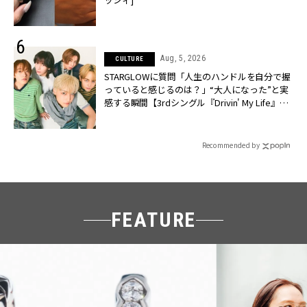
Aug, 5, 2026
CULTURE
STARGLOWに質問「人生のハンドルを自分で握
っていると感じるのは？」“大️人になった”と実
感する瞬間【3rdシングル『Drivin' My Life』発
売】 | CLASSY.[クラッシィ]
Recommended by
FEATURE