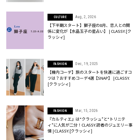
Aug, 2, 2026
CULTURE
【下半期スタート】獅子座の8月、恋人との関
係に変化が【水晶玉子の星占い】 | CLASSY.[ク
ラッシィ]
Dec, 19, 2025
FASHION
【機内コーデ】旅のスタートを快適に過ごすコ
ツは？おすすめコーデ4選【SNAP】 | CLASSY.
[クラッシィ]
Mar, 15, 2026
FASHION
『カルティエ』は“クラッシュ”と“トリニテ
ィ”に人気が二分！CLASSY.読者のジュエリー事
情 | CLASSY.[クラッシィ]