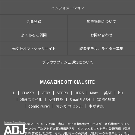
インフォメーション
会員登録
広告掲載について
よくあるご質問
お問い合わせ
光文社オフィシャルサイト
読者モデル、ライター募集
ブラウザプッシュ通知について
MAGAZINE OFFICIAL SITE
JJ
CLASSY.
VERY
STORY
HERS
Mart
美ST
bis
和食スタイル
女性自身
SmartFLASH
COMIC熱帯
comic Pureri
マンガ コミソル
本がすき。
ABJマークは、この電子書店・電子書籍配信サービスが、著作権者からコン
テンツ使用許諾を得た正規版配信サービスであることを示す登録商標（登録
番号 第6091713号）です。ABJマークの詳細、ABJマークを掲示しているサ