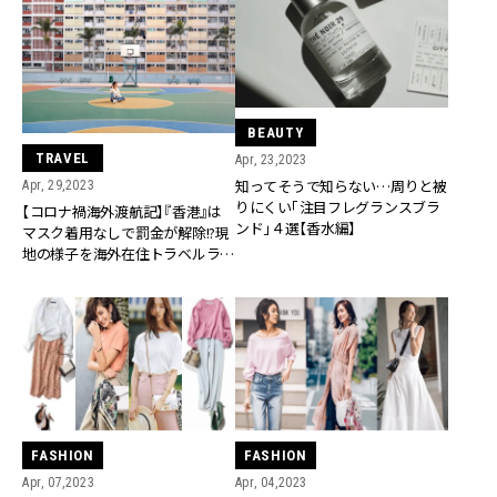
BEAUTY
TRAVEL
Apr, 23,2023
知ってそうで知らない…周りと被
Apr, 29,2023
りにくい「注目フレグランスブラ
【コロナ禍海外渡航記】『香港』は
ンド」４選【香水編】
マスク着用なしで罰金が解除!?現
地の様子を海外在住トラベルライ
ターがレポート
FASHION
FASHION
Apr, 07,2023
Apr, 04,2023