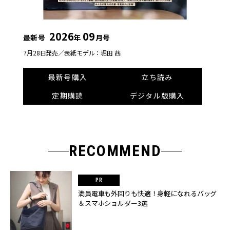
2026
09
最新号
年
月号
7月28日発売／
表紙モデル：堀田 茜
最新号購入
立ち読み
定期購読
デジタル版購入
RECOMMEND
満員電車も外回りも快適！身軽になれるバッグ
＆スマホショルダー3選