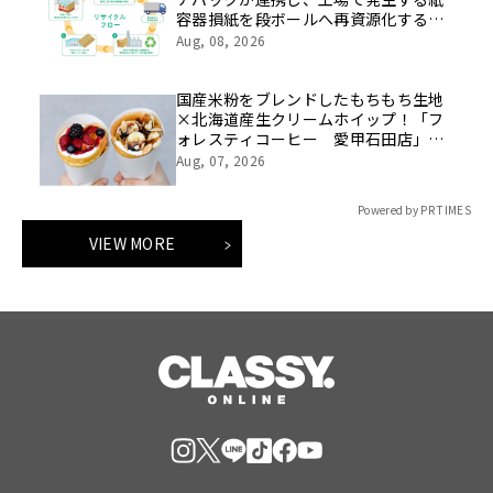
容器損紙を段ボールへ再資源化する実
証を開始
Aug, 08, 2026
国産米粉をブレンドしたもちもち生地
×北海道産生クリームホイップ！「フ
ォレスティコーヒー 愛甲石田店」に
て、８月１７日（月）からクレープ販
Aug, 07, 2026
売を開始
Powered by PR TIMES
VIEW MORE