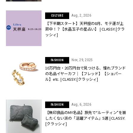
Aug, 2, 2026
CULTURE
【下半期スタート】天秤座の8月、モテ運が上
昇中！？【水晶玉子の星占い】 | CLASSY.[クラ
ッシィ]
Nov, 29, 2025
FASHION
10万円台・20万円台で見つける、憧れブランド
の名品イヤーカフ｜【フレッド】【ショパー
ル】etc. | CLASSY.[クラッシィ]
Aug, 6, 2026
FASHION
【無印良品のMY名品】旅先で“ルーティン”を崩
したくない派の「活躍アイテム」5選 | CLASSY.
[クラッシィ]