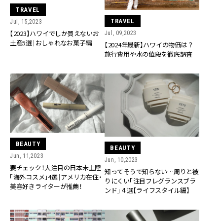
TRAVEL
TRAVEL
Jul, 15,2023
【2023】ハワイでしか買えないお
Jul, 09,2023
土産5選｜おしゃれなお菓子編
【2024年最新】ハワイの物価は？
旅行費用や水の値段を徹底調査
BEAUTY
BEAUTY
Jun, 11,2023
Jun, 10,2023
要チェック！大注目の日本未上陸
知ってそうで知らない…周りと被
「海外コスメ」4選｜アメリカ在住・
りにくい「注目フレグランスブラ
美容好きライターが推薦！
ンド」４選【ライフスタイル編】