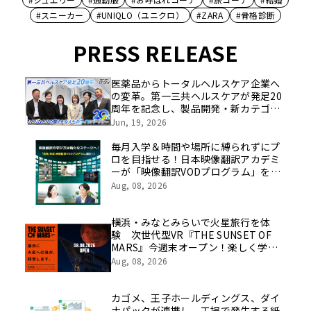
#スニーカー
#UNIQLO（ユニクロ）
#ZARA
#骨格診断
PRESS RELEASE
医薬品からトータルヘルスケア企業へ
の変革。第一三共ヘルスケアが発足20
周年を記念し、製品開発・新カテゴリ
挑戦の舞台や旧社統合時のエピソード
Jun, 19, 2026
を社員の想いとともに振り返る特別映
像を公開！
毎月入学＆時間や場所に縛られずにプ
ロを目指せる！日本映像翻訳アカデミ
ーが「映像翻訳VODプログラム」を
2026年10月より開講！
Aug, 08, 2026
横浜・みなとみらいで火星旅行を体
験 次世代型VR『THE SUNSET OF
MARS』今週末オープン！楽しく学べ
るパネル展やワークショップなど関連
Aug, 08, 2026
イベントも
カゴメ、王子ホールディングス、ダイ
ナパックが連携し、工場で発生する紙