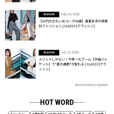
Feb, 24, 2026
FASHION
【30代のきれいめコーデ40選】春夏秋冬の季節
別ファッション | CLASSY.[クラッシィ]
Jul, 31, 2026
FASHION
メリットしかない！今季一大ブーム【半袖ジャ
ケット】で“夏の通勤”が変わる | CLASSY.[クラ
ッシィ]
Recommended by
HOT WORD
#ジュエリー
#通勤服
#お呼ばれコーデ
#旅コーデ
#結婚