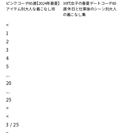
ピンクコーデ65選【2024年春夏】
30代女子の春夏デートコーデ65
アイテム別大人な着こなし術
選 休日と仕事後のシーン別大人
の着こなし集
<
1
2
3
4
5
...
20
...
25
>
<
3 / 25
>