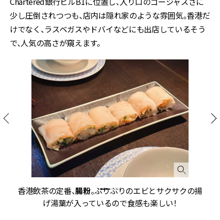
Chartered銀行ビルB1に位置し、入り口のゴージャスさに
少し圧倒されつつも、店内は隠れ家のような雰囲気。香港だ
けでなく、ラスベガスやドバイなどにも出店しているそう
で、人気の高さが窺えます。
カ
香港飲茶の定番、
腸粉
。ぷりぷりのエビとサクサクの揚
そ
げ湯葉が入っているので食感も楽しい！