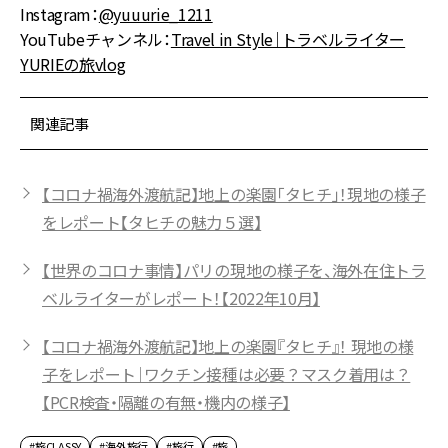
Instagram：
@yuuurie_1211
YouTubeチャンネル：
Travel in Style｜トラベルライター
YURIEの旅vlog
関連記事
【コロナ禍海外渡航記】地上の楽園「タヒチ」！現地の様子
をレポート【タヒチの魅力５選】
【世界のコロナ事情】パリの現地の様子を、海外在住トラ
ベルライターがレポート！【2022年10月】
【コロナ禍海外渡航記】地上の楽園『タヒチ』！ 現地の様
子をレポート｜ワクチン接種は必要？マスク着用は？
【PCR検査・隔離の有無・機内の様子】
#旅CLASSY
#海外旅行
#旅行
#旅