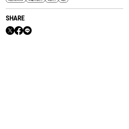
SHARE
RECOMMEND
【CLASSY.お仕事名品】収納力のある優秀バッ
グ&スマホショルダー3選