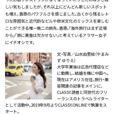
しい気もしましたが、それ以上にどんどん新しいスポット
も増え、香港のパワフルさを感じました。古くから残るレト
ロな雰囲気と近代的なビルや欧米文化のミックスを楽しむ
ことができる唯一無二の旅先、香港。「海外旅行はまず近場
から」「旅に美食は欠かせない」と考えているアラサー女子
にイチオシです。
文・写真／山水由里絵（やまみ
ず ゆりえ）
大学卒業後は広告代理店など
に勤務し、結婚を機に中国へ。
現在はアメリカ在住。旅行・美
容関連の記事をメインに、
CLASSY.読者と同世代のフリ
ーランスのトラベルライター
として活動中。2019年9月よりCLASSY.ONLINEで執筆をス
タート。