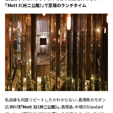
「Mott 3（卅二公館）」で至福のランチタイム
私自身も何度リピートしたかわからない、香港発のモダン
広東料理
「Mott 32（卅二公館）」
。香港島、中環のStandard