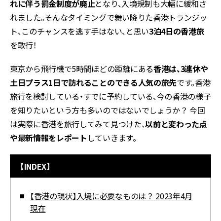
れに伴う罰金制度が廃止
となり、入境規制も大幅に緩和さ
れました。そんなタイミングで舞い降りた香港トランジッ
ト、このチャンスを逃す手はない、と思い
3泊4日の香港旅
を敢行！
東京から飛行機で5時間ほどの距離にある
香港は、3連休や
土日プラス1日で訪れることのできる人気の旅先
です。香港
旅行を検討している・すでに予約している、今の香港の様子
を知りたいという方も多いのではないでしょうか？ 今回
は実際に香港を旅行してみて見つけた、
以前と変わった点
や最新情報をレポート
していきます。
【INDEX】
【香港の現状】入境に必要なものは？ 2023年4月
現在