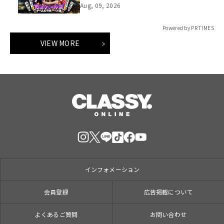
ームを世界最速体験！失敗したら即
Aug, 09, 2026
「打ち首」！？しんや＆青木マッチョ
参加のイベントも開催！
Powered by PR TIMES
VIEW MORE
インフォメーション
会員登録
広告掲載について
よくあるご質問
お問い合わせ