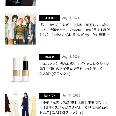
Aug, 6, 2026
CULTURE
「ここからさらにギアを入れて加速していきた
い！」今年デビューのSTARGLOWが目指す場所
とは？【3rdシングル『Drivin' My Life』発売】 |
CLASSY.[クラッシィ]
Aug, 8, 2026
BEAUTY
【エルメス】初の本格リップケアコレクション
誕生！憧れのアイテムで唇をもっと美しく |
CLASSY.[クラッシィ]
Jul, 31, 2026
FASHION
【小柄さん向け名品4選】お直し不要でスッキ
リ！Sサイズさんがスタイルよく見える通勤ボ
トムス | CLASSY.[クラッシィ]