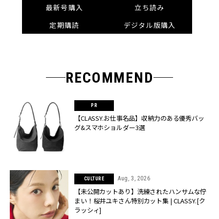
最新号購入
立ち読み
定期購読
デジタル版購入
RECOMMEND
【CLASSY.お仕事名品】収納力のある優秀バッ
グ&スマホショルダー3選
Aug, 3, 2026
CULTURE
【未公開カットあり】洗練されたハンサムな佇
まい！桜井ユキさん特別カット集 | CLASSY.[ク
ラッシィ]