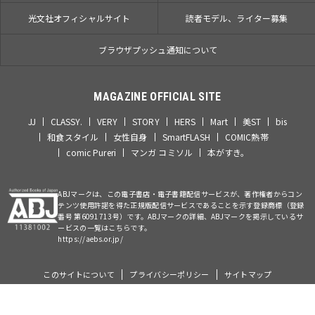
光文社オフィシャルサイト
読者モデル、ライター募集
ブラウザプッシュ通知について
MAGAZINE OFFICIAL SITE
JJ
CLASSY.
VERY
STORY
HERS
Mart
美ST
bis
和食スタイル
女性自身
SmartFLASH
COMIC熱帯
comic Pureri
マンガ コミソル
本がすき。
ABJマークは、この電子書店・電子書籍配信サービスが、著作権者からコン
テンツ使用許諾を得た正規版配信サービスであることを示す登録商標（登録
番号 第6091713号）です。ABJマークの詳細、ABJマークを掲示しているサ
ービスの一覧はこちらです。
https://aebs.or.jp/
このサイトについて
プライバシーポリシー
サイトマップ
©Kobunsha Co., Ltd. All Rights Reserved.