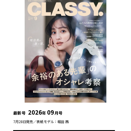
2026
09
最新号
年
月号
7月28日発売／
表紙モデル：堀田 茜