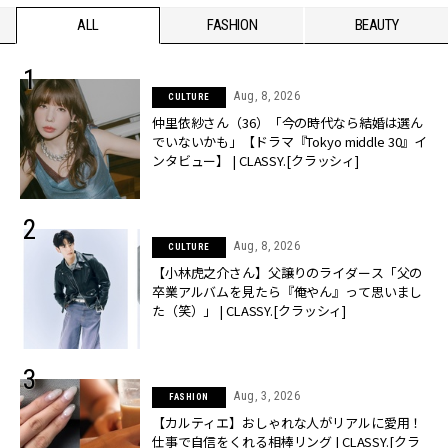
ALL
FASHION
BEAUTY
Aug, 8, 2026
CULTURE
仲里依紗さん（36）「今の時代なら結婚は選ん
でいないかも」【ドラマ『Tokyo middle 30』イ
ンタビュー】 | CLASSY.[クラッシィ]
Aug, 8, 2026
CULTURE
【小林虎之介さん】父譲りのライダース「父の
卒業アルバムを見たら『俺やん』って思いまし
た（笑）」 | CLASSY.[クラッシィ]
Aug, 3, 2026
FASHION
【カルティエ】おしゃれな人がリアルに愛用！
仕事で自信をくれる相棒リング | CLASSY.[クラ