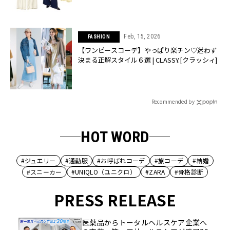
Feb, 15, 2026
FASHION
【ワンピースコーデ】やっぱり楽チン♡迷わず
決まる正解スタイル６選 | CLASSY.[クラッシィ]
Recommended by
HOT WORD
#ジュエリー
#通勤服
#お呼ばれコーデ
#旅コーデ
#結婚
#スニーカー
#UNIQLO（ユニクロ）
#ZARA
#骨格診断
PRESS RELEASE
医薬品からトータルヘルスケア企業へ