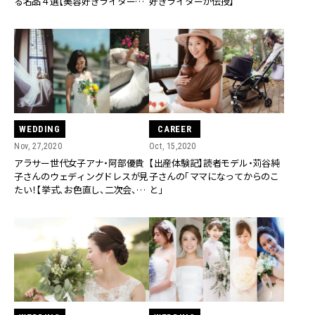
る名品４選【美容好きライターが
好きライターが伝授】
ガチレビュー】
WEDDING
CAREER
Nov, 27,2020
Oct, 15,2020
アラサー世代女子アナ・阿部優貴
【出産体験記】読者モデル・苅谷純
子さんのウェディングドレスが見
子さんの「ママになってからのこ
たい！【挙式、お色直し、二次会、前
と」
撮り】