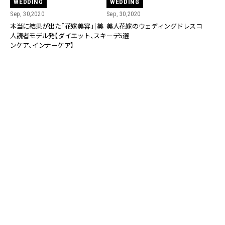
WEDDING
WEDDING
Sep, 30,2020
Sep, 30,2020
本当に結果が出た「花嫁美容」｜美
美人花嫁のウェディングドレスコ
人読者モデル発【ダイエット、スキ
ーデ5選
ンケア、インナーケア】
WEDDING
BEAUTY
Aug, 31,2020
Aug, 23,2020
ブライダルリングはカスタムオー
アラサー美容ライターがリアルに
ダーの時代！【KENSINGTON
愛用中の最新スキンケア5選【エイ
DIAMONDS店舗取材レポート】
ジレスな肌に】