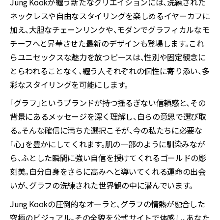
Jung Kookが纏う新たなクリエイションには、洗練された
ネックレスや自由なスタイリングを楽しめるイヤーカフに
加え、大胆なチェーンリンクや、モダンでグラフィカルなモ
チーフへと昇華させた最新のデザインも登場します。これ
らユニセックスな魅力を放つピースは、性別や固定観念に
とらわれることなく、纏う人それぞれの個性に寄り添い、多
彩なスタイリングを可能にします。
「グラフ」というブランドが持つ揺るぎない信頼感と、その
背景にあるメッセージを深く理解し、自らの意思で選び取
る。そんな確信に満ちた選択こそが、今の私たちに必要な
「心」を豊かにしてくれます。肌の一部のように馴染みなが
ら、ふとした瞬間に強い自信を授けてくれるゴールドの彫
刻美。自分自身をさらに高みへと導いてくれる運命の出会
いが、グラフの洗練された世界観の中に潜んでいます。
Jung Kookの圧倒的なオーラと、グラフの情熱が融合した
究極のビジュアル。その全貌を公式サイトで体感し、あなた