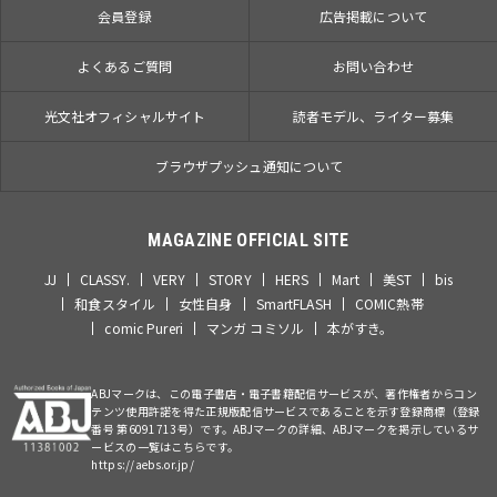
会員登録
広告掲載について
よくあるご質問
お問い合わせ
光文社オフィシャルサイト
読者モデル、ライター募集
ブラウザプッシュ通知について
MAGAZINE OFFICIAL SITE
JJ
CLASSY.
VERY
STORY
HERS
Mart
美ST
bis
和食スタイル
女性自身
SmartFLASH
COMIC熱帯
comic Pureri
マンガ コミソル
本がすき。
ABJマークは、この電子書店・電子書籍配信サービスが、著作権者からコン
テンツ使用許諾を得た正規版配信サービスであることを示す登録商標（登録
番号 第6091713号）です。ABJマークの詳細、ABJマークを掲示しているサ
ービスの一覧はこちらです。
https://aebs.or.jp/