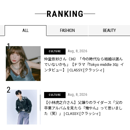
RANKING
ALL
FASHION
BEAUTY
Aug, 8, 2026
CULTURE
仲里依紗さん（36）「今の時代なら結婚は選ん
でいないかも」【ドラマ『Tokyo middle 30』イ
ンタビュー】 | CLASSY.[クラッシィ]
Aug, 8, 2026
CULTURE
【小林虎之介さん】父譲りのライダース「父の
卒業アルバムを見たら『俺やん』って思いまし
た（笑）」 | CLASSY.[クラッシィ]