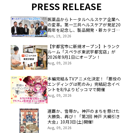
PRESS RELEASE
医薬品からトータルヘルスケア企業へ
の変革。第一三共ヘルスケアが発足20
周年を記念し、製品開発・新カテゴリ
挑戦の舞台や旧社統合時のエピソード
Jun, 19, 2026
を社員の想いとともに振り返る特別映
像を公開！
【宇都宮市に新規オープン】トランク
ルーム「スペラボ東武宇都宮店」が
2026年9月1日にオープン！
Aug, 09, 2026
本編完結＆TVアニメ化決定！「悪役の
エンディングは死のみ」完結記念イベ
ントを8/9よりピッコマで開催
Aug, 09, 2026
連覇か、雪辱か。神戸のまちを懸けた
大勝負、再び！「第2回 神戸 大綱引き
大会」10月3日(土)開催!
Aug, 09, 2026