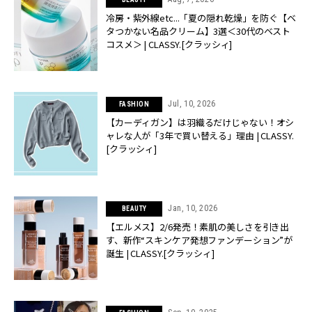
冷房・紫外線etc...「夏の隠れ乾燥」を防ぐ【ベ
タつかない名品クリーム】3選＜30代のベスト
コスメ＞ | CLASSY.[クラッシィ]
Jul, 10, 2026
FASHION
【カーディガン】は羽織るだけじゃない！オシ
ャレな人が「3年で買い替える」理由 | CLASSY.
[クラッシィ]
Jan, 10, 2026
BEAUTY
【エルメス】2/6発売！素肌の美しさを引き出
す、新作“スキンケア発想ファンデーション”が
誕生 | CLASSY.[クラッシィ]