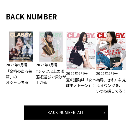
BACK NUMBER
2026年9月号
2026年7月号
「余裕のある先
Tシャツ以上の洒
2026年6月号
2026年5月号
輩」の
落る選びで気分が
夏の通勤は「女っ
結局、きれいに見
オシャレ考察
上がる
ぽモノトーン」！
えるパンツを、
いつも探してる！
BACK NUMBER ALL