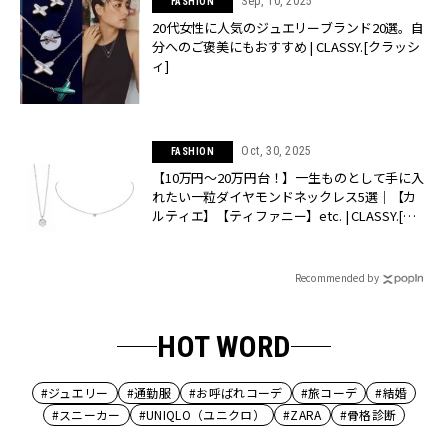
Sep, 10, 2025
FASHION
20代女性に人気のジュエリーブランド20選。自
分へのご褒美にもおすすめ | CLASSY.[クラッシ
ィ]
Oct, 30, 2025
FASHION
【10万円〜20万円台！】一生ものとして手に入
れたい一粒ダイヤモンドネックレス5選｜【カ
ルティエ】【ティファニー】etc. | CLASSY.[ク
ラッシィ]
Recommended by
HOT WORD
#ジュエリー
#通勤服
#お呼ばれコーデ
#旅コーデ
#結婚
#スニーカー
#UNIQLO（ユニクロ）
#ZARA
#骨格診断