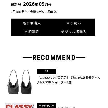
2026
09
最新号
年
月号
7月28日発売／
表紙モデル：堀田 茜
最新号購入
立ち読み
定期購読
デジタル版購入
RECOMMEND
【CLASSY.お仕事名品】収納力のある優秀バッ
グ&スマホショルダー3選
バックナンバ
Aug, 28, 2025