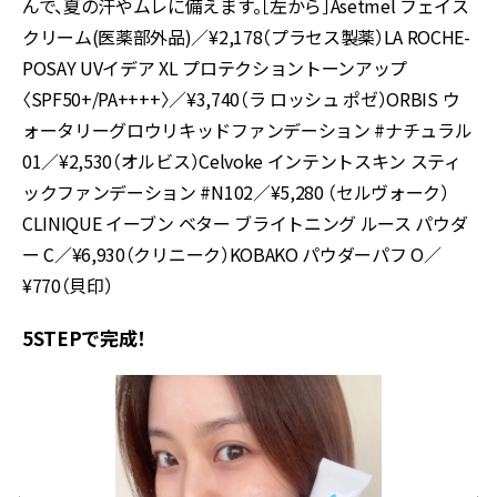
んで、夏の汗やムレに備えます。［左から］Asetmel フェイス
クリーム(医薬部外品)／¥2,178（プラセス製薬）LA ROCHE-
POSAY UVイデア XL プロテクショントーンアップ
〈SPF50+/PA++++〉／¥3,740（ラ ロッシュ ポゼ）ORBIS ウ
ォータリーグロウリキッドファンデーション #ナチュラル
01／¥2,530（オルビス）Celvoke インテントスキン スティ
ックファンデーション #N102／¥5,280 （セルヴォーク）
CLINIQUE イーブン ベター ブライトニング ルース パウダ
ー C／¥6,930（クリニーク）KOBAKO パウダーパフ O／
¥770（貝印）
5STEPで完成！