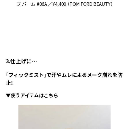
プ バーム #06A ／¥4,400 （TOM FORD BEAUTY）
ム
イ
ラ
ン
3.仕上げに…
「フィックミスト」で汗やムレによるメーク崩れを防
止！
▼使うアイテムはこちら