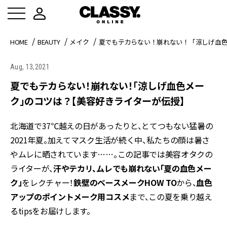
HOME
BEAUTY
メイク
夏でもテカらない！崩れない！「涼しげ血
Aug, 13,2021
夏でもテカらない！崩れない！「涼しげ血色メー
ク」のコツは？【美容好きライターが伝授】
北海道で37℃越えの日があったりと、とてつもない猛暑の
2021年夏。加えてマスク生活が続く中、私たちの顔は暑さ
やムレに晒されています……。この記事では美容オタクの
ライターが、
汗やテカリ、ムレでも崩れない「夏の血色メー
ク」
をレクチャー！
鉄壁のベースメークHOW TO
から、
血色
アップのポイントメーク用コスメ
まで、この夏を乗り越え
るtipsをお届けします。