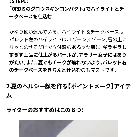
【STEP1】
な
「ORBISのグロウスキンコンパクト」でハイライトとチ
ークベースを仕込む
て
かなり使い込んでいる、「ハイライト＆チークベース」。
し
パレット左のハイライトは、Tゾーン、Cゾーン、唇の上に
に
サッとのせるだけで立体感のあるツヤ肌に。
ギラギラし
せ
すぎず上品に仕上がるパールが、アラサー女子にはあり
がたい
。また、
夏でもチークが崩れないよう、パレット右
のチークベースをきちんと仕込む
のもマストです。
2.夏のヘルシー顔を作る【ポイントメーク】アイテ
ム
ライターのおすすめはこの６つ！