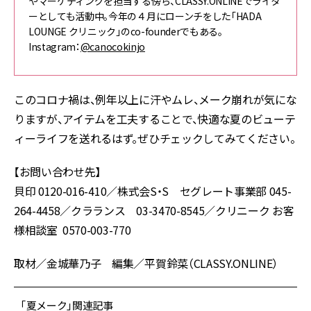
やマーケティングを担当する傍ら、CLASSY.ONLINEでライタ
ーとしても活動中。今年の４月にローンチをした「HADA
LOUNGE クリニック」のco-founderでもある。
Instagram：
@canocokinjo
このコロナ禍は、例年以上に汗やムレ、メーク崩れが気にな
りますが、アイテムを工夫することで、快適な夏のビューテ
ィーライフを送れるはず。ぜひチェックしてみてください。
【お問い合わせ先】
貝印 0120-016-410／株式会S・S セグレート事業部 045-
264-4458／クラランス 03-3470-8545／クリニーク お客
様相談室 0570-003-770
取材／金城華乃子 編集／平賀鈴菜（CLASSY.ONLINE）
「夏メーク」関連記事