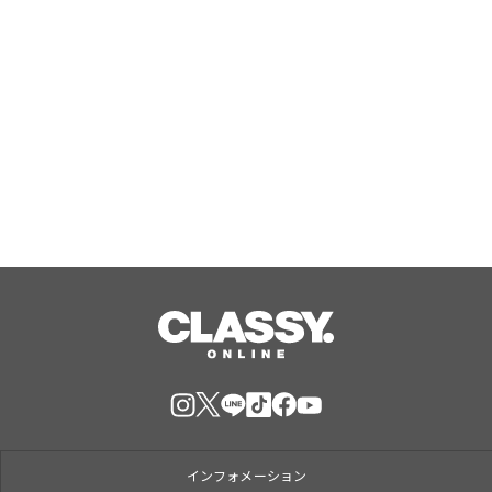
夫婦が生まれた年につくられた二本の
時計が、色違いのペアウォッチに
Aug, 06, 2026
インフォメーション