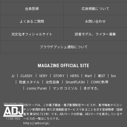
会員登録
広告掲載について
よくあるご質問
お問い合わせ
光文社オフィシャルサイト
読者モデル、ライター募集
ブラウザプッシュ通知について
MAGAZINE OFFICIAL SITE
JJ
CLASSY.
VERY
STORY
HERS
Mart
美ST
bis
和食スタイル
女性自身
SmartFLASH
COMIC熱帯
comic Pureri
マンガ コミソル
本がすき。
ABJマークは、この電子書店・電子書籍配信サービスが、著作権者からコン
テンツ使用許諾を得た正規版配信サービスであることを示す登録商標（登録
番号 第6091713号）です。ABJマークの詳細、ABJマークを掲示しているサ
ービスの一覧はこちらです。
https://aebs.or.jp/