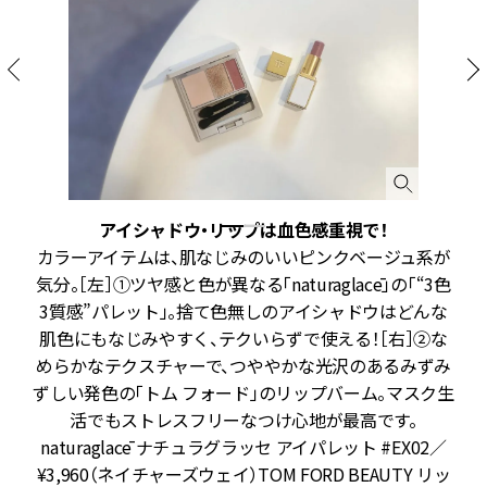
アイシャドウ・リップは血色感重視で！
カラーアイテムは、肌なじみのいいピンクベージュ系が
描
気分。［左］①ツヤ感と色が異なる「naturaglacē」の「“3色
し
3質感”パレット」。捨て色無しのアイシャドウはどんな
ッ
肌色にもなじみやすく、テクいらずで使える！［右］②な
めらかなテクスチャーで、つややかな光沢のあるみずみ
ラ
ずしい発色の「トム フォード」のリップバーム。マスク生
ベ
活でもストレスフリーなつけ心地が最高です。
キ
naturaglacē ナチュラグラッセ アイパレット #EX02／
。
¥3,960（ネイチャーズウェイ）TOM FORD BEAUTY リッ