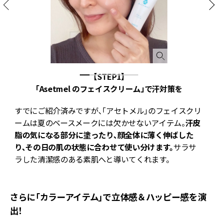
、
【STEP1】
上
「Asetmel のフェイスクリーム」で汗対策を
すでにご紹介済みですが、「アセトメル」のフェイスクリ
ク
ームは夏のベースメークには欠かせないアイテム。
汗皮
脂の気になる部分に塗ったり、顔全体に薄く伸ばした
り、その日の肌の状態に合わせて使い分けます。
サラサ
ラした清潔感のある素肌へと導いてくれます。
さらに「カラーアイテム」で立体感＆ハッピー感を演
出！