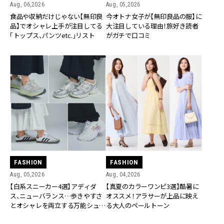
Aug, 06,2026
Aug, 05,2026
食品や収納だけじゃない【無印良
今オトナ女子が【無印良品の服】に
品】でオシャレ上手が注目してる
大注目している理由！旅好き読者
「トップス、パンツetc.」リスト
がガチで口コミ
FASHION
FASHION
Aug, 05,2026
Aug, 04,2026
【白系スニーカー4選】アディダ
【真夏のカラーワンピ3選】酷暑に
ス、ニューバランス…歩きやすさ
オススメ！アラサーが上品に映え
とオシャレを両立する万能シュー
る大人のペールトーン
ズ