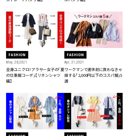
FASHION
FASHION
May, 28,2021
Apr, 21,2021
全身ユニクロ！アラサー女子の「夏
ワークマンで連休前に買わなきゃ
の仕事服コーデ」【リネンシャツ
損する「2,000円以下のコスパ服」5
編】
選