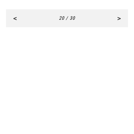
<
>
20 / 30
RANKING
ALL
FASHION
BEAUTY
Aug, 5, 2026
CULTURE
STARGLOWに質問「人生のハンドルを自分で握
っていると感じるのは？」“大️人になった”と実
感する瞬間【3rdシングル『Drivin' My Life』発
売】 | CLASSY.[クラッシィ]