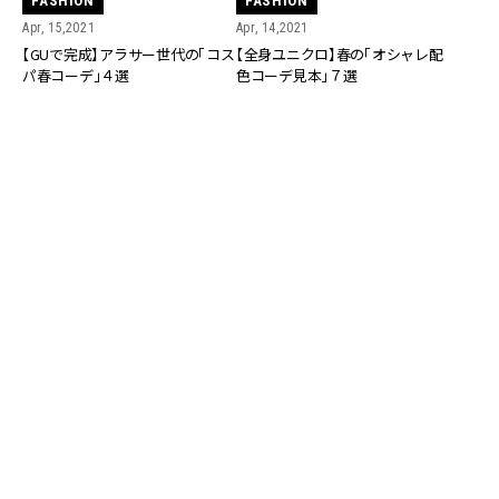
FASHION
FASHION
Apr, 15,2021
Apr, 14,2021
【GUで完成】アラサー世代の「コス
【全身ユニクロ】春の「オシャレ配
パ春コーデ」４選
色コーデ見本」７選
FASHION
FASHION
Apr, 08,2021
Apr, 04,2021
【¥2,990】GUの春夏新作パジャマ
5大コスパブランドの「春デニム」
が大人でも着られて可愛すぎ
で着回しコーデ10選【ユニクロ、
GU、ZARA、H＆M、無印】