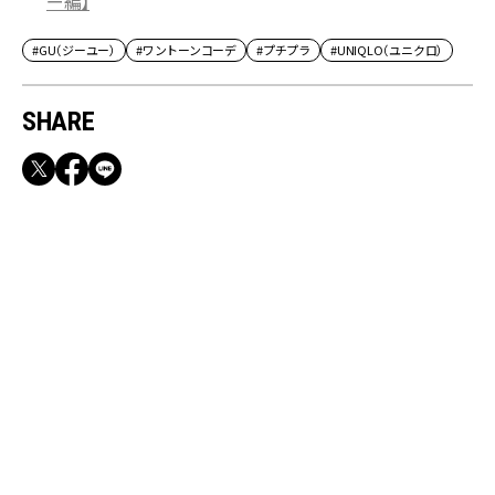
ー編】
#GU（ジーユー）
#ワントーンコーデ
#プチプラ
#UNIQLO（ユニクロ）
SHARE
RECOMMEND
満員電車も外回りも快適！身軽になれるバッグ
＆スマホショルダー3選