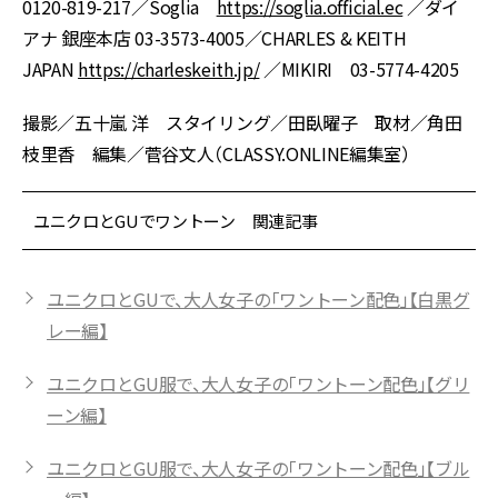
0120-819-217／Soglia
https://soglia.official.ec
／ダイ
アナ 銀座本店 03-3573-4005／CHARLES & KEITH
JAPAN
https://charleskeith.jp/
／MIKIRI 03-5774-4205
撮影／五十嵐 洋 スタイリング／田臥曜子 取材／角田
枝里香 編集／菅谷文人（CLASSY.ONLINE編集室）
ユニクロとGUでワントーン 関連記事
ユニクロとGUで、大人女子の「ワントーン配色」【白黒グ
レー編】
ユニクロとGU服で、大人女子の「ワントーン配色」【グリ
ーン編】
ユニクロとGU服で、大人女子の「ワントーン配色」【ブル