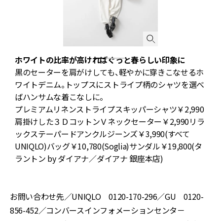
ホワイトの比率が高ければぐっと春らしい印象に
ャ
黒のセーターを肩がけしても、軽やかに穿きこなせるホ
間
ワイトデニム。トップスにストライプ柄のシャツを選べ
ばハンサムな着こなしに。
ス
プレミアムリネンストライプスキッパーシャツ￥2,990
リ
肩掛けした３ＤコットンＶネックセーター￥2,990リラ
ス
ックステーパードアンクルジーンズ￥3,990(すべて
UNIQLO)バッグ￥10,780(Soglia)サンダル￥19,800(タ
ラントン by ダイアナ／ダイアナ 銀座本店)
お問い合わせ先／UNIQLO 0120-170-296／GU 0120-
856-452／コンバースインフォメーションセンタ－