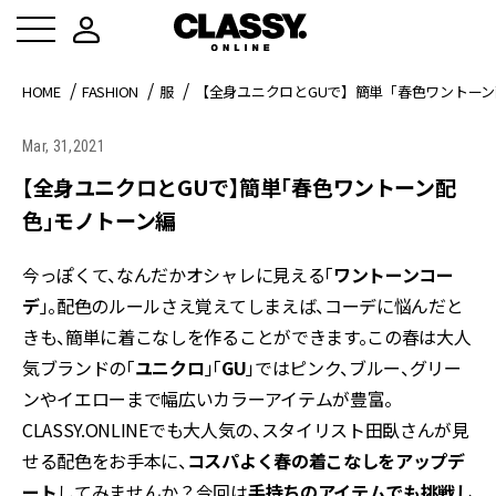
HOME
FASHION
服
【全身ユニクロとGUで】簡単「春色ワントー
Mar, 31,2021
【全身ユニクロとGUで】簡単「春色ワントーン配
色」モノトーン編
今っぽくて、なんだかオシャレに見える「
ワントーンコー
デ
」。配色のルールさえ覚えてしまえば、コーデに悩んだと
きも、簡単に着こなしを作ることができます。この春は大人
気ブランドの「
ユニクロ
」「
GU
」ではピンク、ブルー、グリー
ンやイエローまで幅広いカラーアイテムが豊富。
CLASSY.ONLINEでも大人気の、スタイリスト田臥さんが見
せる配色をお手本に、
コスパよく春の着こなしをアップデ
ート
してみませんか？今回は
手持ちのアイテムでも挑戦し