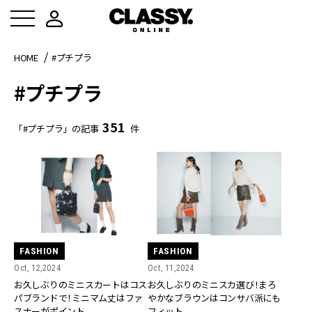
HOME
#プチプラ
#プチプラ
351
「#プチプラ」の記事
件
FASHION
FASHION
Oct, 11,2024
Oct, 12,2024
お久しぶりのミニスカ選び！まろ
お久しぶりのミニスカートはコス
やかなブラウンはコンサバ派にも
パブランドで！ミニマム丈はファ
フィット
スナーがポイント