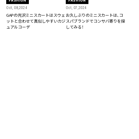
FASHION
FASHION
Oct, 08,2024
Oct, 07,2024
GAPの光沢ミニスカートはスウェ
お久しぶりのミニスカートは、コ
ットと合わせて真似しやすいカジ
スパブランドでコンサバ寄りを探
ュアルコーデ
してみる！
FASHION
FASHION
Mar, 31,2024
Oct, 29,2023
【ユニクロ ユー】バッグ、サンダ
【ユニクロ ユー】リュック、ミニサ
ル…コスパがよすぎる「新作小物」
コッシュ…秋冬新作の小物が優秀
おすすめ５選
すぎる！【全5型をおさらい】