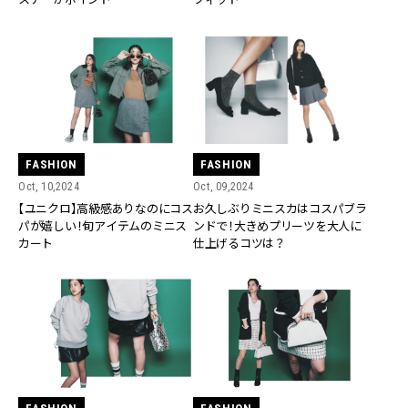
FASHION
FASHION
Oct, 10,2024
Oct, 09,2024
【ユニクロ】高級感ありなのにコス
お久しぶりミニスカはコスパブラ
パが嬉しい！旬アイテムのミニス
ンドで！大きめプリーツを大人に
カート
仕上げるコツは？