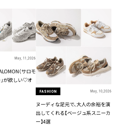
ラッシィ]
目 | CLASSY.[クラ
Aug, 4, 2026
Jul,
BEAUTY
WEDDING
【猛暑ダメージ】はまずリセッ
【ブルガリの婚姻
ト！30代の夏枯れ肌を救う「先
トも】世界に一つ
回りエイジングケア」美容液3選
作れるブライダル
| CLASSY.[クラッシィ]
催！ | CLASSY.[
May, 11,2026
Aug, 5, 2026
May,
BEAUTY
WEDDING
LOMON（サロモ
ユニクロ名品も！日焼け対策ガ
【カルティエ、ブ
チ勢の「ないと無理」なアイテ
ーメ】おしゃれな
ー」が欲しい♡オ
ムハック7選 | CLASSY.[クラッシ
約指輪＆結婚指輪を
ィ]
CLASSY.[クラッシ
FASHION
May, 10,2026
ヌーディな足元で、大人の余裕を演
Jul, 30, 2026
Sep,
BEAUTY
WEDDING
出してくれる【ベージュ系スニーカ
【30代のヘアスタイル】じわじ
コーデ不要でダサ
ー】4選
わ人気「姫カット」ってどんな
お呼ばれ「レース
ヘア？今支持されている理由っ
が欲しい【おすすめ
て？ | CLASSY.[クラッシィ]
CLASSY.[クラッシ