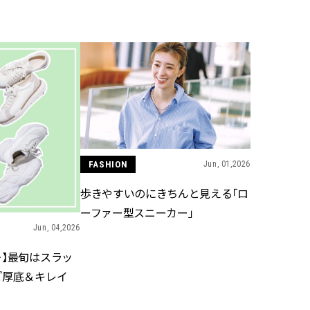
BEAUTY
Aug, 5, 2026
Feb,
BEAUTY
WEDDING
夏の深刻なくすみ・色ムラにア
結婚式に黒ドレス
プローチ！【透明感を底上げ】
ばれで失敗しない
神コスメ３選 | CLASSY.[クラッシ
ーを解説 | CLASS
ィ]
FASHION
Jun, 01,2026
Aug, 5, 2026
Aug,
BEAUTY
WEDDING
忙しい毎日に「うるおいター
【結婚指輪】人気
歩きやすいのにきちんと見える「ロ
ボ」を。新【SOFINA BASIC＋】
ング22選｜20〜3
のお手入れでうるおってなめら
エピソードも | CLA
ーファー型スニーカー」
かな肌を目指す | CLASSY.[クラッ
ィ]
Jun, 04,2026
シィ]
ー】最旬はスラッ
Nov, 17, 2025
Jun,
BEAUTY
WEDDING
『厚底＆キレイ
【落ちない名品リップ10選】塗
【一生ものジュエ
り直しできない・皮むけしやす
存在感が際立つ！
いetc.悩みをクリア | CLASSY.[ク
「トゥギャザー」