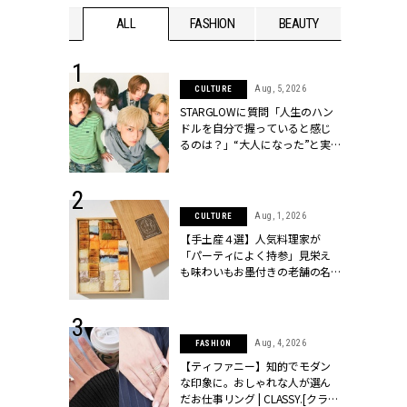
WEDDING
ALL
FASHION
BEAUTY
WEDDIN
 16, 2026
Aug, 5, 2026
CULTURE
はアリ？お呼
STARGLOWに質問「人生のハン
コーデ＆マナ
ドルを自分で握っていると感じ
Y.[クラッシィ]
るのは？」“大️人になった”と実
感する瞬間【3rdシングル
『Drivin' My Life』発売】 |
CLASSY.[クラッシィ]
 13, 2025
Aug, 1, 2026
CULTURE
ブランドのリ
【手土産４選】人気料理家が
0代カップルの
「パーティによく持参」見栄え
SSY.[クラッシ
も味わいもお墨付きの老舗の名
物とは？ | CLASSY.[クラッシィ]
 30, 2026
Aug, 4, 2026
FASHION
リー】1つでも
【ティファニー】知的でモダン
ポメラートの
な印象に。おしゃれな人が選ん
シリーズに注
だお仕事リング | CLASSY.[クラッ