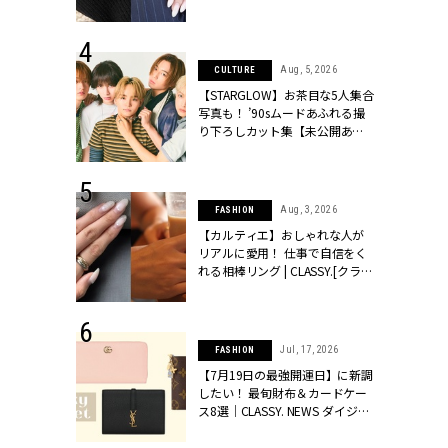
ッシィ]
シィ]
 27, 2026
Aug, 5, 2026
CULTURE
届のプレゼン
【STARGLOW】お茶目な5人集合
だけの指輪が
写真も！ ’90sムードあふれる撮
フェアを開
り下ろしカット集【未公開あ
クラッシィ]
り】 | CLASSY.[クラッシィ]
 20, 2026
Aug, 3, 2026
FASHION
シュロン、ショ
【カルティエ】おしゃれな人が
人が選んだ婚
リアルに愛用！ 仕事で自信をく
公開 |
れる相棒リング | CLASSY.[クラッ
ィ]
シィ]
 3, 2025
Jul, 17, 2026
FASHION
見えしない♡
【7月19日の最強開運日】に新調
ワンピース」
したい！ 最旬財布＆カードケー
4選】 |
ス8選｜CLASSY. NEWS ダイジェ
ィ]
スト | CLASSY.[クラッシィ]