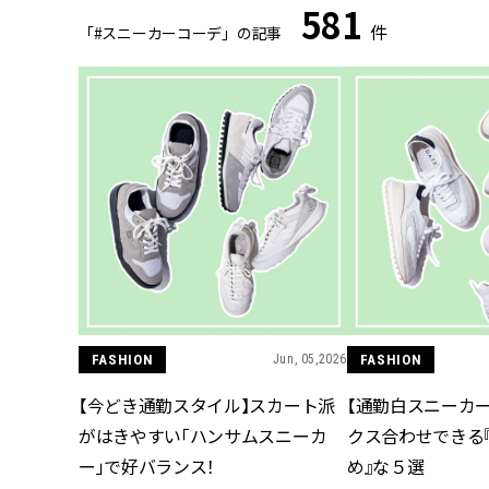
581
件
「#スニーカーコーデ」の記事
FASHION
Jun, 05,2026
FASHION
【今どき通勤スタイル】スカート派
【通勤白スニーカ
がはきやすい「ハンサムスニーカ
クス合わせできる
ー」で好バランス！
め』な５選