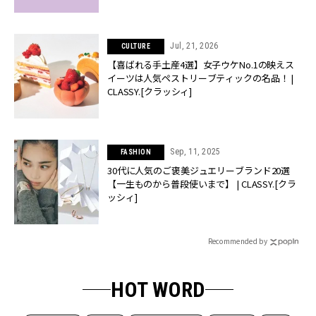
Jul, 21, 2026
CULTURE
【喜ばれる手土産4選】女子ウケNo.1の映えス
イーツは人気ペストリーブティックの名品！ |
CLASSY.[クラッシィ]
Sep, 11, 2025
FASHION
30代に人気のご褒美ジュエリーブランド20選
【一生ものから普段使いまで】 | CLASSY.[クラ
ッシィ]
Recommended by
HOT WORD