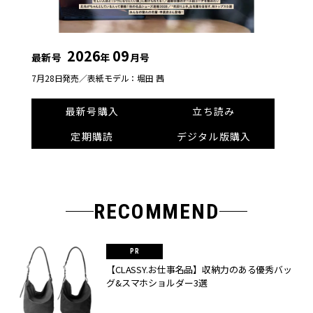
2026
09
最新号
年
月号
7月28日発売／
表紙モデル：堀田 茜
最新号購入
立ち読み
定期購読
デジタル版購入
RECOMMEND
【CLASSY.お仕事名品】収納力のある優秀バッ
グ&スマホショルダー3選