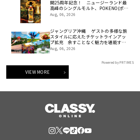
開25周年記念！ ニュージーランド最
高峰のシングルモルト、POKENO(ポケ
ノ)より 数量限定ウイスキー「リング
Aug, 06, 2026
ベアラー」が誕生
ジャングリア沖縄 ゲストの多様な旅
スタイルに応えたチケットラインアッ
プ拡充 余すことなく魅力を堪能する
「ロイヤルチケット」新登場
Aug, 06, 2026
Powered by PR TIMES
VIEW MORE