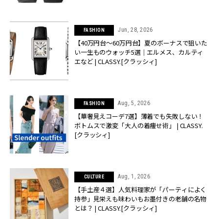
Jun, 28, 2026
FASHION
【40万円台〜60万円台】夏のボーナスで狙いた
い一生ものウォッチ5選｜エルメス、カルティ
エなど | CLASSY.[クラッシィ]
Aug, 5, 2026
FASHION
【華奢見えコーデ7選】薄着でも失敗しない！
ボトムスで激変「大人の着痩せ術」 | CLASSY.
[クラッシィ]
Aug, 1, 2026
CULTURE
【手土産４選】人気料理家が「パーティによく
持参」見栄えも味わいもお墨付きの老舗の名物
とは？ | CLASSY.[クラッシィ]