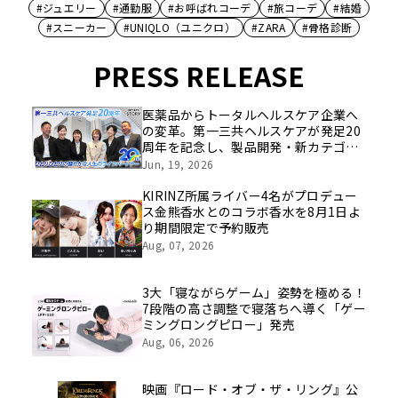
#ジュエリー
#通勤服
#お呼ばれコーデ
#旅コーデ
#結婚
#スニーカー
#UNIQLO（ユニクロ）
#ZARA
#骨格診断
PRESS RELEASE
医薬品からトータルヘルスケア企業へ
の変革。第一三共ヘルスケアが発足20
周年を記念し、製品開発・新カテゴリ
挑戦の舞台や旧社統合時のエピソード
Jun, 19, 2026
を社員の想いとともに振り返る特別映
像を公開！
KIRINZ所属ライバー4名がプロデュー
ス金熊香水とのコラボ香水を8月1日よ
り期間限定で予約販売
Aug, 07, 2026
3大「寝ながらゲーム」姿勢を極める！
7段階の高さ調整で寝落ちへ導く「ゲー
ミングロングピロー」発売
Aug, 06, 2026
映画『ロード・オブ・ザ・リング』公