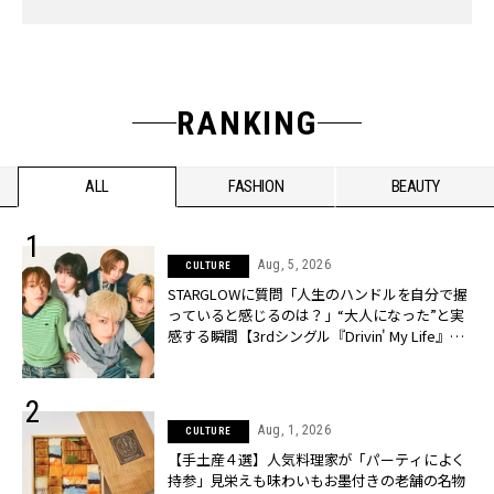
RANKING
ALL
FASHION
BEAUTY
Aug, 5, 2026
CULTURE
STARGLOWに質問「人生のハンドルを自分で握
っていると感じるのは？」“大️人になった”と実
感する瞬間【3rdシングル『Drivin' My Life』発
売】 | CLASSY.[クラッシィ]
Aug, 1, 2026
CULTURE
【手土産４選】人気料理家が「パーティによく
持参」見栄えも味わいもお墨付きの老舗の名物