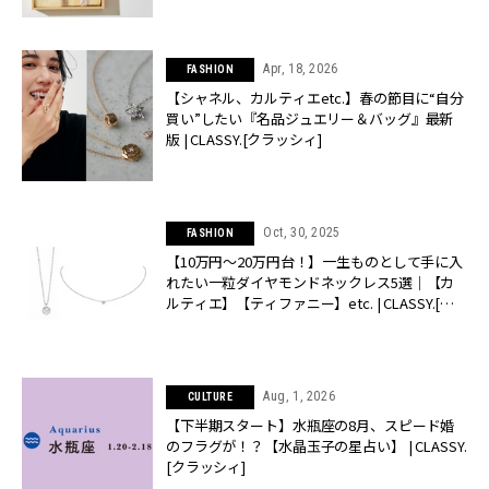
Apr, 18, 2026
FASHION
【シャネル、カルティエetc.】春の節目に“自分
買い”したい『名品ジュエリー＆バッグ』最新
版 | CLASSY.[クラッシィ]
Oct, 30, 2025
FASHION
【10万円〜20万円台！】一生ものとして手に入
れたい一粒ダイヤモンドネックレス5選｜【カ
ルティエ】【ティファニー】etc. | CLASSY.[ク
ラッシィ]
Aug, 1, 2026
CULTURE
【下半期スタート】水瓶座の8月、スピード婚
のフラグが！？【水晶玉子の星占い】 | CLASSY.
[クラッシィ]