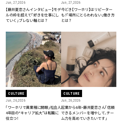
Jun, 27,2026
Jun, 27,2026
【藤井夏恋さんインタビュー】モデ
今どき【ワーホリ】はリピーター
ルの枠を超えて「好きを仕事にし
も！「場所にとらわれない」働き方
ていく」ブレない軸とは？
とは？
CULTURE
CULTURE
Jun, 26,2026
Jun, 26,2026
「ワーホリで異業種に開眼」社会人
起業から6年・藤井夏恋さん「信頼
4年目の“キャリア拡大”は転職に
できるメンバーを増やして、チー
役立つ！
ム力を高めていきたいです」