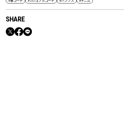
#春コーデ
#カジュアルコーデ
#パンプス
#デニム
SHARE
RECOMMEND
【CLASSY.お仕事名品】収納力のある優秀バッ
グ&スマホショルダー3選