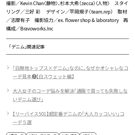
撮影／Kevin Chan〈静物〉、杉本大希（zecca）〈人物〉 スタイ
リング／三好 彩 デザイン／平岡規子（team.nrp） 取材
／志摩有子 撮影協力／ex. flower shop & laboratory 再
構成／Bravoworks.Inc
「デニム」関連記事
「白無地トップス×デニム」なのに、なぜかオシャレなコ
ーデ見本❷【白スウェット編】
大人女子のコーデ悩みを解決「通販で買っても失敗しな
いデニム選び」
【リーバイス501】超定番デニムの「大人カッコいい」コ
ーデ５選