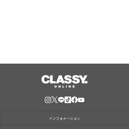
ジャングリア沖縄 ゲストの多様な旅
スタイルに応えたチケットラインアッ
プ拡充 余すことなく魅力を堪能する
「ロイヤルチケット」新登場
Aug, 06, 2026
インフォメーション