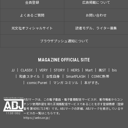
会員登録
広告掲載について
よくあるご質問
お問い合わせ
光文社オフィシャルサイト
読者モデル、ライター募集
ブラウザプッシュ通知について
MAGAZINE OFFICIAL SITE
JJ
CLASSY.
VERY
STORY
HERS
Mart
美ST
bis
和食スタイル
女性自身
SmartFLASH
COMIC熱帯
comic Pureri
マンガ コミソル
本がすき。
ABJマークは、この電子書店・電子書籍配信サービスが、著作権者からコン
テンツ使用許諾を得た正規版配信サービスであることを示す登録商標（登録
番号 第6091713号）です。ABJマークの詳細、ABJマークを掲示しているサ
ービスの一覧はこちらです。
https://aebs.or.jp/