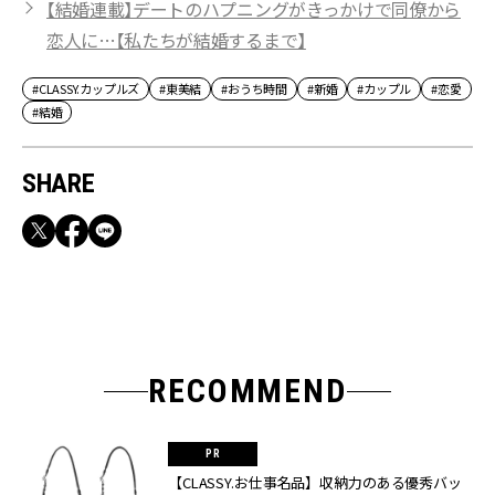
【結婚連載】デートのハプニングがきっかけで同僚から
恋人に…【私たちが結婚するまで】
#CLASSY.カップルズ
#東美結
#おうち時間
#新婚
#カップル
#恋愛
#結婚
SHARE
RECOMMEND
【CLASSY.お仕事名品】収納力のある優秀バッ