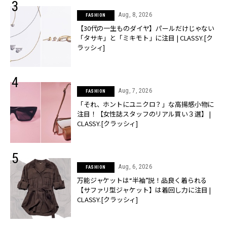
Aug, 8, 2026
FASHION
【30代の一生ものダイヤ】パールだけじゃない
「タサキ」と「ミキモト」に注目 | CLASSY.[ク
ラッシィ]
Aug, 7, 2026
FASHION
「それ、ホントにユニクロ？」な高揚感小物に
注目！【女性誌スタッフのリアル買い３選】 |
CLASSY.[クラッシィ]
Aug, 6, 2026
FASHION
万能ジャケットは“半袖”説！品良く着られる
【サファリ型ジャケット】は着回し力に注目 |
CLASSY.[クラッシィ]