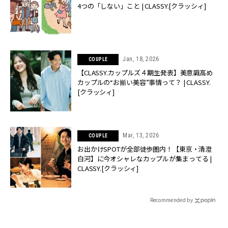
4つの「しない」こと | CLASSY.[クラッシィ]
Jan, 18, 2026
COUPLE
【CLASSY.カップルズ４期生発表】美意識高め
カップルの“お揃い美容”事情って？ | CLASSY.
[クラッシィ]
Mar, 13, 2026
COUPLE
お出かけSPOTが全部徒歩圏内！【東京・清澄
白河】に今オシャレなカップルが集まってる |
CLASSY.[クラッシィ]
Recommended by