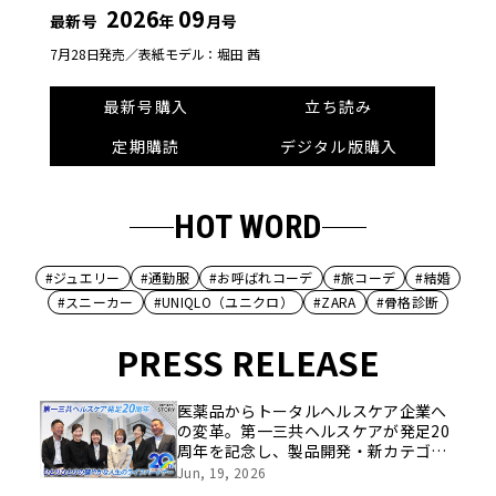
2026
09
最新号
年
月号
7月28日発売／
表紙モデル：堀田 茜
最新号購入
立ち読み
定期購読
デジタル版購入
HOT WORD
#ジュエリー
#通勤服
#お呼ばれコーデ
#旅コーデ
#結婚
#スニーカー
#UNIQLO（ユニクロ）
#ZARA
#骨格診断
PRESS RELEASE
医薬品からトータルヘルスケア企業へ
の変革。第一三共ヘルスケアが発足20
周年を記念し、製品開発・新カテゴリ
挑戦の舞台や旧社統合時のエピソード
Jun, 19, 2026
を社員の想いとともに振り返る特別映