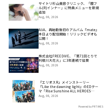
像を公開！
サイトリ杉山美容クリニック、「膣フ
ル(R)インナー」に特典メニューを新規
追加
Aug, 08, 2026
AliA、再始動後初のアルバム『mate』
本日より配信開始！リリックビデオも
公開！
Aug, 08, 2026
株式会社FREEDiVE、「第71回とりで
利根川大花火」に3年連続で協賛
Aug, 08, 2026
『エリオスR』メインストーリー
『Like the dawning light』のEDテー
マ「Rise Sunshine ALL HEROES
Ver.」がフルサイズ配信決定！
Aug, 08, 2026
Powered by PR TIMES