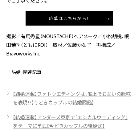
でご了承ください。
応募はこちらから！
撮影／有馬秀星（MOUSTACHE）ヘアメーク／小松胡桃、榎
田茉季（ともにROI） 取材／佐藤かな子 再構成／
Bravoworks.Inc
「結婚」関連記事
【結婚連載】フォトウエディングは、船上でお互いの趣味
を表現!?【今どきカップルの結婚図鑑】
【結婚連載】アンダーズ東京で「エシカルウェディング」
をテーマに挙式【今どきカップルの結婚式】