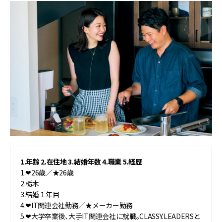
1.年齢 2.在住地 3.結婚年数 4.職業 5.経歴
1.❤︎26歳／★26歳
2.栃木
3.結婚１年目
4.❤︎IT関連会社勤務／★メーカー勤務
5.❤︎大学卒業後、大手IT関連会社に就職。CLASSY.LEADERSと