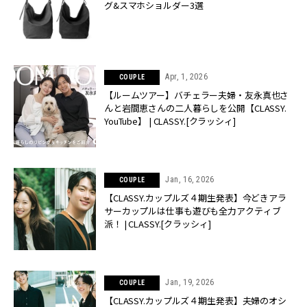
グ&スマホショルダー3選
Apr, 1, 2026
COUPLE
【ルームツアー】バチェラー夫婦・友永真也さ
んと岩間恵さんの二人暮らしを公開【CLASSY.
YouTube】 | CLASSY.[クラッシィ]
Jan, 16, 2026
COUPLE
【CLASSY.カップルズ４期生発表】今どきアラ
サーカップルは仕事も遊びも全力アクティブ
派！ | CLASSY.[クラッシィ]
Jan, 19, 2026
COUPLE
【CLASSY.カップルズ４期生発表】夫婦のオシ