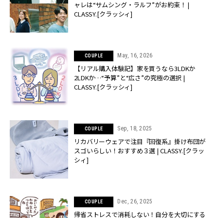
ャレは“サムシング・ラルフ”がお約束！ |
CLASSY.[クラッシィ]
May, 16, 2026
COUPLE
【リアル購入体験記】家を買うなら3LDKか
2LDKか…“予算”と“広さ”の究極の選択 |
CLASSY.[クラッシィ]
Sep, 18, 2025
COUPLE
リカバリーウェアで注目『回復系』掛け布団が
スゴいらしい！おすすめ３選 | CLASSY.[クラッ
シィ]
Dec, 26, 2025
COUPLE
帰省ストレスで消耗しない！自分を大切にする