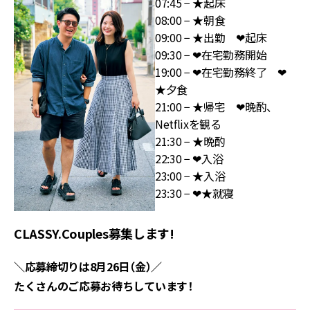
07:45 − ★起床
08:00 − ★朝食
09:00 − ★出勤 ❤︎起床
09:30 − ❤︎在宅勤務開始
19:00 − ❤︎在宅勤務終了 ❤︎
★夕食
21:00 − ★帰宅 ❤︎晩酌、
Netflixを観る
21:30 − ★晩酌
22:30 − ❤︎入浴
23:00 − ★入浴
23:30 − ❤︎★就寝
CLASSY.Couples募集します!
＼応募締切りは8月26日（金）／
たくさんのご応募お待ちしています！