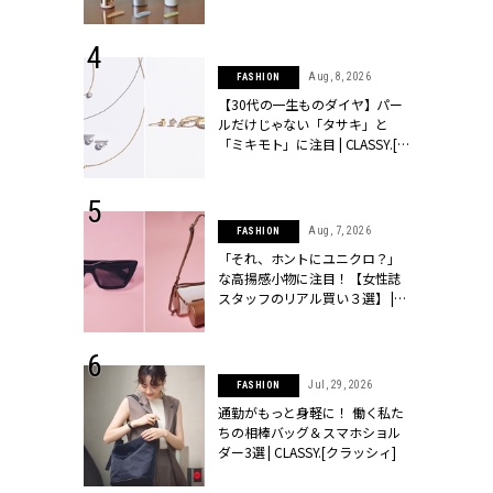
ュー | CLASSY.[クラッシィ]
 24, 2026
Aug, 8, 2026
FASHION
方３選】結婚
【30代の一生ものダイヤ】パー
“シンプル黒ワ
ルだけじゃない「タサキ」と
フ』で盛るのが
「ミキモト」に注目 | CLASSY.[ク
[クラッシィ]
ラッシィ]
 9, 2025
Aug, 7, 2026
FASHION
】ドレスに馴
「それ、ホントにユニクロ？」
的な「サブバ
な高揚感小物に注目！【女性誌
テプリマ、フェ
スタッフのリアル買い３選】 |
SY.[クラッシ
CLASSY.[クラッシィ]
 18, 2025
Jul, 29, 2026
FASHION
ティエ人気リ
通勤がもっと身軽に！ 働く私た
ニティetc.
ちの相棒バッグ＆スマホショル
選ぶ人増えて
ダー3選 | CLASSY.[クラッシィ]
[クラッシィ]