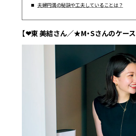
夫婦円満の秘訣や工夫していることは？
【❤︎東 美結さん／★M・Sさんのケース