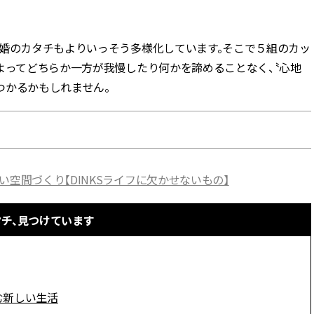
BEAUTY
結婚のカタチもよりいっそう多様化しています。そこで５組のカッ
よってどちらか一方が我慢したり何かを諦めることなく、〝心地
Aug, 7, 2026
Jun,
BEAUTY
WEDDING
つかるかもしれません。
【UV下地】酷暑に頼れる！
【一生ものジュエ
2,000円台〜3,000円台の名品3選
存在感が際立つ！
｜30代美容ライターが正直レビ
「トゥギャザー」
ュー | CLASSY.[クラッシィ]
目 | CLASSY.[クラ
Sep, 25, 2025
Feb,
BEAUTY
WEDDING
い空間づくり【DINKSライフに欠かせないもの】
マルジェラの“レプリカ”に新作
結婚式に黒ドレス
も！注目度急上昇の『フレグラ
ばれで失敗しない
ンス』５選 | CLASSY.[クラッシ
ーを解説 | CLASS
タチ、見つけています
ィ]
Aug, 8, 2026
Aug,
BEAUTY
WEDDING
【シャネル】「ココ マドモアゼ
【結婚指輪】人気
ル クラッシュ アプソリュ」の限
ング22選｜20〜3
む新しい生活
定カフェが登場！世界観に没入
エピソードも | CLA