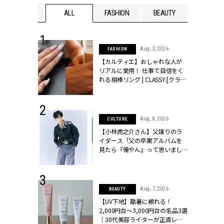
WEDDING
ALL
FASHION
BEAUTY
WEDDIN
 30, 2026
Aug, 3, 2026
FASHION
リー】1つでも
【カルティエ】おしゃれな人が
ポメラートの
リアルに愛用！ 仕事で自信をく
シリーズに注
れる相棒リング | CLASSY.[クラッ
ッシィ]
シィ]
 16, 2026
Aug, 8, 2026
CULTURE
はアリ？お呼
【小林虎之介さん】父譲りのラ
コーデ＆マナ
イダース「父の卒業アルバムを
Y.[クラッシィ]
見たら『俺やん』って思いまし
た（笑）」 | CLASSY.[クラッシ
ィ]
 13, 2025
Aug, 7, 2026
BEAUTY
ブランドのリ
【UV下地】酷暑に頼れる！
0代カップルの
2,000円台〜3,000円台の名品3選
SSY.[クラッシ
｜30代美容ライターが正直レビ