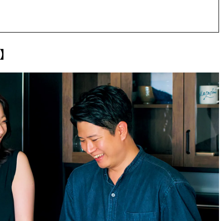
できる体験型イベントが開催 |
ィ]
CLASSY.[クラッシィ]
Aug, 6, 2026
Mar,
BEAUTY
WEDDING
【ヘアアクセ6選】手抜きに見え
【トレンドの巻き
】
ない！アラサーのまとめ髪が垢
式ゲスト服の鉄板
抜ける「即戦力アクセ」たち |
ンピ”は『スカー
CLASSY.[クラッシィ]
正解！ | CLASSY.
Aug, 8, 2026
Dec,
BEAUTY
WEDDING
“盛りすぎない”がトレンド！
【結婚式お呼ばれ
【最旬マスカラ4選】さりげない
染む！上品で実用
ボリュームと絶妙カラー |
ッグ」6選【アン
CLASSY.[クラッシィ]
イラー他】 | CLAS
ィ]
Aug, 5, 2026
Aug,
BEAUTY
WEDDING
忙しい毎日に「うるおいター
20万円台〜【カル
ボ」を。新【SOFINA BASIC＋】
ング４選】ラブ、トリ
のお手入れでうるおってなめら
を『マリッジ』に
かな肌を目指す | CLASSY.[クラッ
ます！ | CLASSY.
シィ]