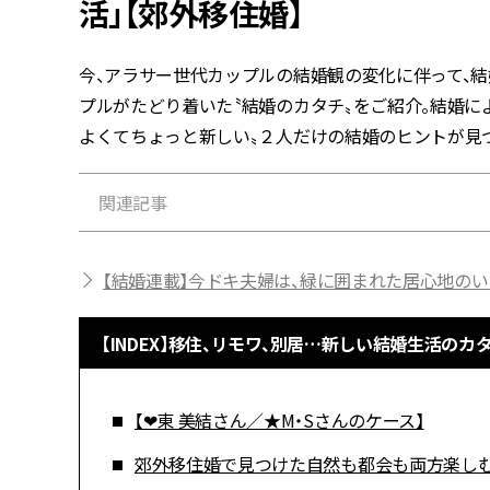
活」【郊外移住婚】
今、アラサー世代カップルの結婚観の変化に伴って、
プルがたどり着いた〝結婚のカタチ〟をご紹介。結婚に
よくてちょっと新しい〟２人だけの結婚のヒントが見
関連記事
【結婚連載】今ドキ夫婦は、緑に囲まれた居心地のい
【INDEX】移住、リモワ、別居…新しい結婚生活のカ
【❤︎東 美結さん／★M・Sさんのケース】
郊外移住婚で見つけた自然も都会も両方楽し