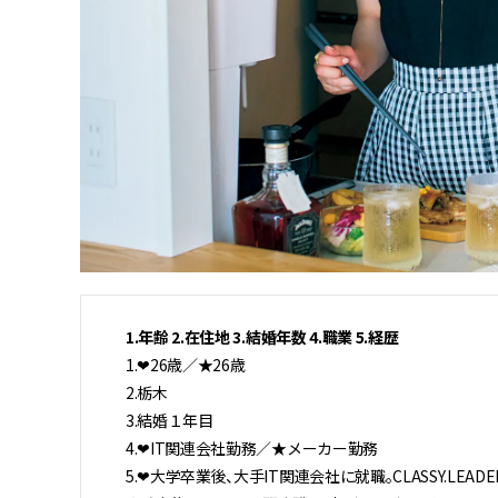
1.年齢 2.在住地 3.結婚年数 4.職業 5.経歴
1.❤︎26歳／★26歳
2.栃木
3.結婚１年目
4.❤︎IT関連会社勤務／★メーカー勤務
5.❤︎大学卒業後、大手IT関連会社に就職。CLASSY.LEA