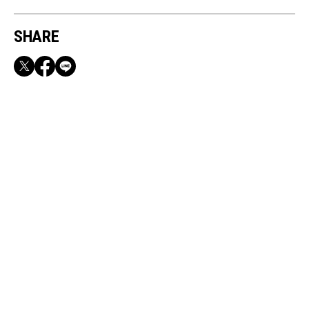
SHARE
RECOMMEND
【CLASSY.お仕事名品】収納力のある優秀バッ
グ&スマホショルダー3選
May, 28, 2026
BEAUTY