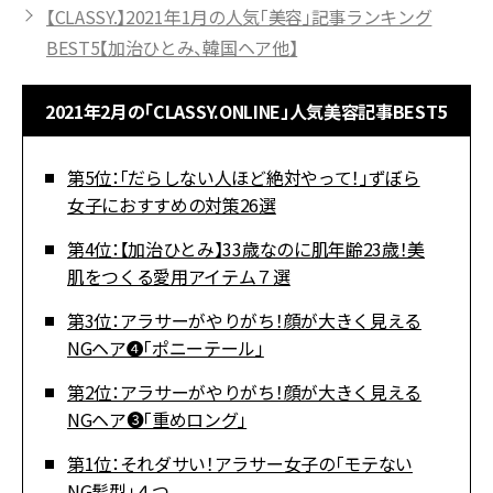
【CLASSY.】2021年1月の人気「美容」記事ランキング
BEST5【加治ひとみ、韓国ヘア他】
2021年2月の「CLASSY.ONLINE」人気美容記事BEST5
第5位：「だらしない人ほど絶対やって！」ずぼら
女子におすすめの対策26選
第4位：【加治ひとみ】33歳なのに肌年齢23歳！美
肌をつくる愛用アイテム７選
第3位：アラサーがやりがち！顔が大きく見える
NGヘア❹「ポニーテール」
第2位：アラサーがやりがち！顔が大きく見える
NGヘア❸「重めロング」
第1位：それダサい！アラサー女子の「モテない
NG髪型」４つ