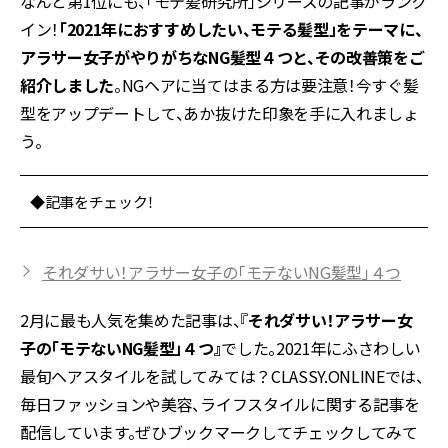
なんと第1位にも、「モテ髪研究所」シリーズの記事がランク
イン！
「2021年におすすめしたい、モテる髪型」をテーマに、
アラサー女子がやりがちなNG髪型４つと、その改善策をご
紹介しました
。NGヘアに当てはまる方は要注意！今すぐ髪
型をアップデートして、あか抜けた印象を手に入れましょ
う。
◆記事をチェック！
それダサい！アラサー女子の「モテないNG髪型」４つ
2月に最も人気を集めた記事は、『
それダサい！アラサー女
子の「モテないNG髪型」４つ』
でした。2021年にふさわしい
最旬ヘアスタイルを試してみては？CLASSY.ONLINEでは、
毎日ファッションや美容、ライフスタイルに関する記事を
配信しています。ぜひブックマークしてチェックしてみて