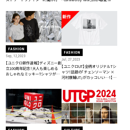
モンスターハンター、バイオハザ
クション
ード…】
FASHION
FASHION
Sep, 12,2023
Jul, 27,2023
【ユニクロ新作速報】ディズニー創
【ユニクロUT】全柄オリジナルTシ
立100周年記念！大人も楽しめる
ャツ！話題の「チェンソーマン ×
おしゃれなミッキーTシャツが登
河村康輔UT」がカッコいい…！【全
場
型紹介】