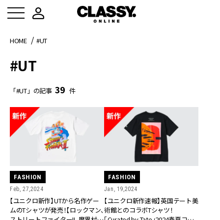
HOME
#UT
#UT
39
「#UT」の記事
件
FASHION
FASHION
Feb, 27,2024
Jan, 19,2024
【ユニクロ新作】UTから名作ゲー
【ユニクロ新作速報】英国テート美
ムのTシャツが発売！【ロックマン、
術館とのコラボTシャツ！
ストリートファイターII、魔界村、
「Curated by Tate」2024春夏コレ