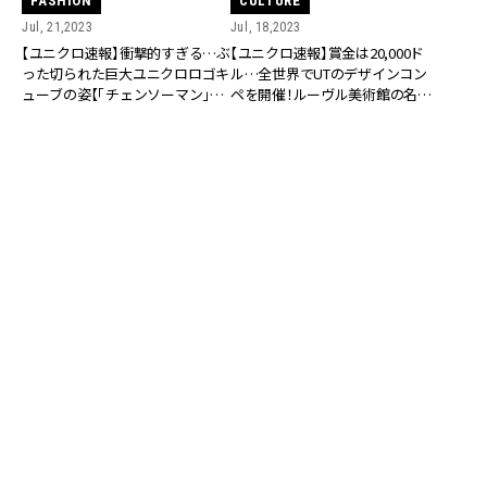
FASHION
CULTURE
Jul, 21,2023
Jul, 18,2023
【ユニクロ速報】衝撃的すぎる…ぶ
【ユニクロ速報】賞金は20,000ド
った切られた巨大ユニクロロゴキ
ル…全世界でUTのデザインコン
ューブの姿【「チェンソーマン」の
ペを開催！ルーヴル美術館の名作
仕業との話も…】
をTシャツに描こう
FASHION
FASHION
Jun, 11,2023
May, 07,2023
【ユニクロ新作】注目マンガがUT
【ユニクロ新作】明日発売…ルーヴ
に！ほか「カードキャプターさく
ル美術館の名作をアレンジ!?「UT」
ら」「BLEACH」「僕のヒーローアカ
新しいビジュアルを今すぐチェッ
デミア」など続々登場
ク！