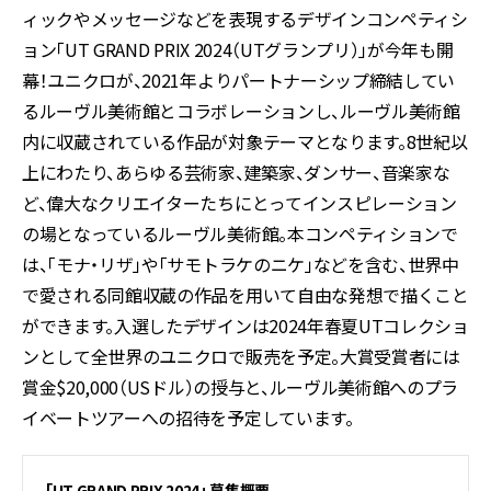
ィックやメッセージなどを表現するデザインコンペティシ
ョン「UT GRAND PRIX 2024（UTグランプリ）」が今年も開
幕！ユニクロが、2021年よりパートナーシップ締結してい
るルーヴル美術館とコラボレーションし、ルーヴル美術館
内に収蔵されている作品が対象テーマとなります。8世紀以
上にわたり、あらゆる芸術家、建築家、ダンサー、音楽家な
ど、偉大なクリエイターたちにとってインスピレーション
の場となっているルーヴル美術館。本コンペティションで
は、「モナ・リザ」や「サモトラケのニケ」などを含む、世界中
で愛される同館収蔵の作品を用いて自由な発想で描くこと
ができます。入選したデザインは2024年春夏UTコレクショ
ンとして全世界のユニクロで販売を予定。大賞受賞者には
賞金$20,000（USドル）の授与と、ルーヴル美術館へのプラ
イベートツアーへの招待を予定しています。
「UT GRAND PRIX 2024」 募集概要