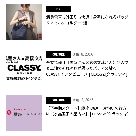
満員電車も外回りも快適！身軽になれるバッグ
＆スマホショルダー3選
Jun, 8, 2026
CULTURE
全文掲載【目黒蓮さん×高橋文哉さん】２人で
＆単独でそれぞれが語ったバディの絆＜
CLASSY.インタビュー＞ | CLASSY.[クラッシィ]
Aug, 2, 2026
CULTURE
【下半期スタート】蠍座の8月、片想いの行方
は【水晶玉子の星占い】 | CLASSY.[クラッシィ]