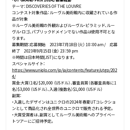
テーマ：DISCOVERIES OF THE LOUVRE
コンテスト対象作品：ルーヴル美術館内に収蔵されている作
品が対象
※ルーヴル美術館の外観およびルーヴル・ピラミッド、ルー
ヴル・ロゴ、パブリックドメインでない作品は使用不可とな
ります。
募集期間：応募開始 2023年7月18日（火） 10：00 am / 応募
終了 2023年9月15日（金） 23：59 pm
※時間は日本時間(JST)になります。
スペシャルサイト：
https://www.uniqlo.com/jp/ja/contents/feature/utgp/202
4/
賞金:大賞（1名）$20,000 （USドル）、審査員賞（各審査員毎に1
名）$3,000 （USドル）、入選（複数名）$1,000 （USドル）
副賞：
・入選したデザインはユニクロの2024年春夏UTコレクショ
ンとして商品化され全世界のユニクロで販売される予定。
・大賞受賞者は、副賞としてルーヴル美術館へのプライベー
トツアーにご招待予定。