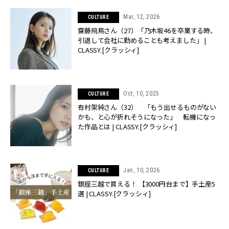
Mar, 12, 2026
CULTURE
齋藤飛鳥さん（27）「乃木坂46を卒業する時、
引退して会社に勤めることも考えました」 |
CLASSY.[クラッシィ]
Oct, 10, 2025
CULTURE
有村架純さん（32） 「もう出せるものがない
かも、と心が折れそうになった」 転機になっ
た作品とは | CLASSY.[クラッシィ]
Jan, 10, 2026
CULTURE
銀座三越で買える！ 【3000円台まで】手土産5
選 | CLASSY.[クラッシィ]