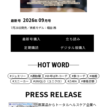
2026
09
最新号
年
月号
7月28日発売／
表紙モデル：堀田 茜
最新号購入
立ち読み
定期購読
デジタル版購入
HOT WORD
#ジュエリー
#通勤服
#お呼ばれコーデ
#旅コーデ
#結婚
#スニーカー
#UNIQLO（ユニクロ）
#ZARA
#骨格診断
PRESS RELEASE
医薬品からトータルヘルスケア企業へ