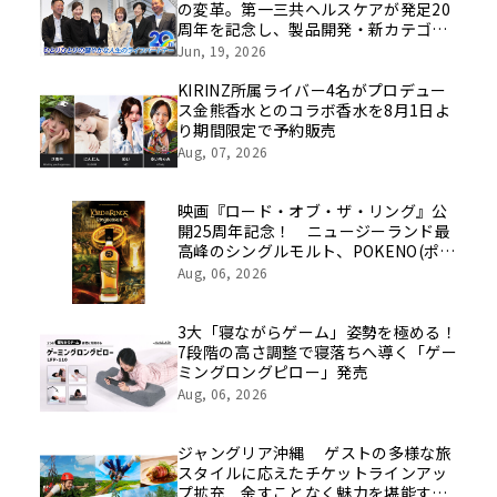
の変革。第一三共ヘルスケアが発足20
周年を記念し、製品開発・新カテゴリ
挑戦の舞台や旧社統合時のエピソード
Jun, 19, 2026
を社員の想いとともに振り返る特別映
像を公開！
KIRINZ所属ライバー4名がプロデュー
ス金熊香水とのコラボ香水を8月1日よ
り期間限定で予約販売
Aug, 07, 2026
映画『ロード・オブ・ザ・リング』公
開25周年記念！ ニュージーランド最
高峰のシングルモルト、POKENO(ポケ
ノ)より 数量限定ウイスキー「リング
Aug, 06, 2026
ベアラー」が誕生
3大「寝ながらゲーム」姿勢を極める！
7段階の高さ調整で寝落ちへ導く「ゲー
ミングロングピロー」発売
Aug, 06, 2026
ジャングリア沖縄 ゲストの多様な旅
スタイルに応えたチケットラインアッ
プ拡充 余すことなく魅力を堪能する