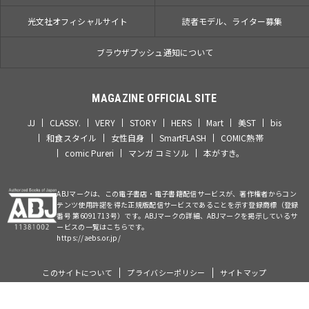
光文社オフィシャルサイト
読者モデル、ライター募集
ブラウザプッシュ通知について
MAGAZINE OFFICIAL SITE
JJ
CLASSY.
VERY
STORY
HERS
Mart
美ST
bis
和食スタイル
女性自身
SmartFLASH
COMIC熱帯
comic Pureri
マンガ コミソル
本がすき。
ABJマークは、この電子書店・電子書籍配信サービスが、著作権者からコン
テンツ使用許諾を得た正規版配信サービスであることを示す登録商標（登録
番号 第6091713号）です。ABJマークの詳細、ABJマークを掲示しているサ
ービスの一覧はこちらです。
https://aebs.or.jp/
このサイトについて
プライバシーポリシー
サイトマップ
©Kobunsha Co., Ltd. All Rights Reserved.