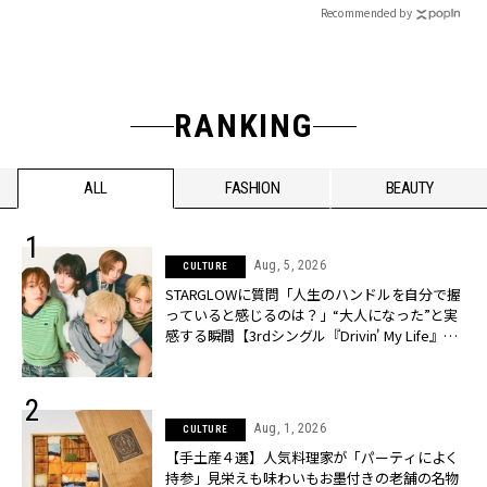
Recommended by
RANKING
ALL
FASHION
BEAUTY
Aug, 5, 2026
CULTURE
STARGLOWに質問「人生のハンドルを自分で握
っていると感じるのは？」“大️人になった”と実
感する瞬間【3rdシングル『Drivin' My Life』発
売】 | CLASSY.[クラッシィ]
Aug, 1, 2026
CULTURE
【手土産４選】人気料理家が「パーティによく
持参」見栄えも味わいもお墨付きの老舗の名物