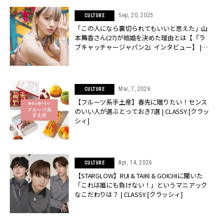
Sep, 20, 2025
CULTURE
「この人になら裏切られてもいいと思えた」山
本舞香さん(27)が結婚を決めた理由とは【『ラ
ブキャッチャージャパン2』インタビュー】 |
CLASSY.[クラッシィ]
Mar, 7, 2026
CULTURE
【フルーツ系手土産】春先に贈りたい！センス
のいい人が選ぶとっておき7選 | CLASSY.[クラッ
シィ]
Apr, 14, 2026
CULTURE
【STARGLOW】RUI & TAIKI & GOICHIに聞いた
「これは誰にも負けない！」というマニアック
なこだわりは？ | CLASSY.[クラッシィ]