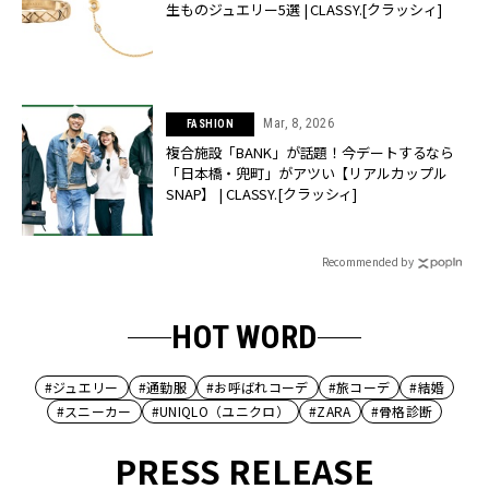
生ものジュエリー5選 | CLASSY.[クラッシィ]
Mar, 8, 2026
FASHION
複合施設「BANK」が話題！今デートするなら
「日本橋・兜町」がアツい【リアルカップル
SNAP】 | CLASSY.[クラッシィ]
Recommended by
HOT WORD
#ジュエリー
#通勤服
#お呼ばれコーデ
#旅コーデ
#結婚
#スニーカー
#UNIQLO（ユニクロ）
#ZARA
#骨格診断
PRESS RELEASE