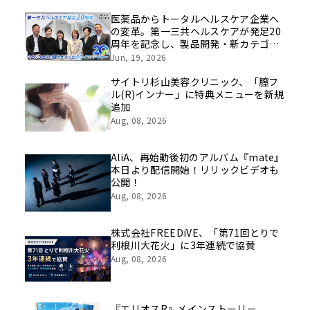
医薬品からトータルヘルスケア企業へ
の変革。第一三共ヘルスケアが発足20
周年を記念し、製品開発・新カテゴリ
挑戦の舞台や旧社統合時のエピソード
Jun, 19, 2026
を社員の想いとともに振り返る特別映
像を公開！
サイトリ杉山美容クリニック、「膣フ
ル(R)インナー」に特典メニューを新規
追加
Aug, 08, 2026
AliA、再始動後初のアルバム『mate』
本日より配信開始！リリックビデオも
公開！
Aug, 08, 2026
株式会社FREEDiVE、「第71回とりで
利根川大花火」に3年連続で協賛
Aug, 08, 2026
『エリオスR』メインストーリー