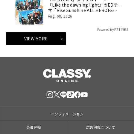
『Like the dawning light』のEDテー
マ「Rise Sunshine ALL HEROES
Ver.」がフルサイズ配信決定！
Aug, 08, 2026
Powered by PR TIMES
VIEW MORE
インフォメーション
会員登録
広告掲載について