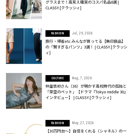
グラスまで！高見え確実のコスパ名品8選 |
CLASSY.[クラッシィ]
Jul, 29, 2026
FASHION
旅行・帰省etc.みんなが買ってる【無印良品】
の「賢すぎるパンツ」3選！ | CLASSY.[クラッシ
ィ]
Aug, 7, 2026
CULTURE
仲里依紗さん（36）が明かす高校時代の孤独と
「架空のペット」【ドラマ『Tokyo middle 30』
インタビュー】 | CLASSY.[クラッシィ]
May, 27, 2026
FASHION
【30万円台〜】自信をくれる〈シャネル〉の一