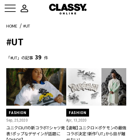
HOME
#UT
#UT
39
「#UT」の記事
件
FASHION
FASHION
Sep, 25,2020
Apr, 13,2020
ユニクロUTの新コラボTシャツ発
【速報】ユニクロ×ポケモンの最強
表！ポップなデザインが話題に
コラボ決定！新作「UT」から目が離
【CHAOS】
せない！