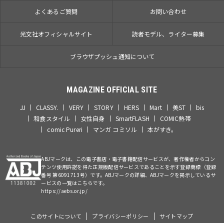
よくあるご質問
お問い合わせ
光文社オフィシャルサイト
読者モデル、ライター募集
ブラウザプッシュ通知について
MAGAZINE OFFICIAL SITE
JJ
CLASSY.
VERY
STORY
HERS
Mart
美ST
bis
和食スタイル
女性自身
SmartFLASH
COMIC熱帯
comic Pureri
マンガ コミソル
本がすき。
ABJマークは、この電子書店・電子書籍配信サービスが、著作権者からコン
テンツ使用許諾を得た正規版配信サービスであることを示す登録商標（登録
番号 第6091713号）です。ABJマークの詳細、ABJマークを掲示しているサ
ービスの一覧はこちらです。
https://aebs.or.jp/
このサイトについて
プライバシーポリシー
サイトマップ