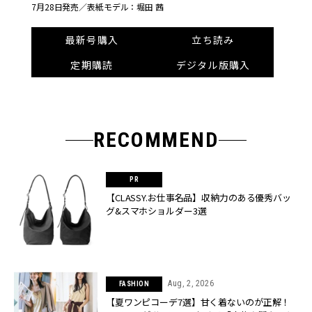
7月28日発売／
表紙モデル：堀田 茜
最新号購入
立ち読み
定期購読
デジタル版購入
RECOMMEND
【CLASSY.お仕事名品】収納力のある優秀バッ
グ&スマホショルダー3選
Aug, 2, 2026
FASHION
【夏ワンピコーデ7選】甘く着ないのが正解！