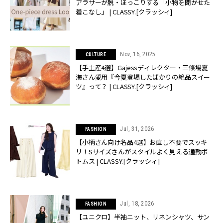
アラサーが脱・ほっこりする「小物を聞かせた
着こなし」 | CLASSY.[クラッシィ]
Nov, 16, 2025
CULTURE
【手土産4選】Gajessディレクター・三條場夏
海さん愛用『今夏登場したばかりの絶品スイー
ツ』って？ | CLASSY.[クラッシィ]
Jul, 31, 2026
FASHION
【小柄さん向け名品4選】お直し不要でスッキ
リ！Sサイズさんがスタイルよく見える通勤ボ
トムス | CLASSY.[クラッシィ]
Jul, 18, 2026
FASHION
【ユニクロ】半袖ニット、リネンシャツ、サン