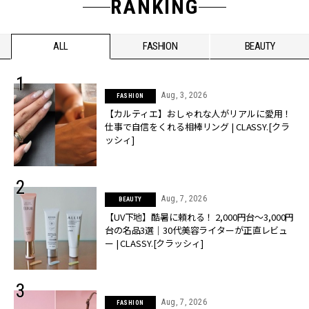
RANKING
ALL
FASHION
BEAUTY
Aug, 3, 2026
FASHION
【カルティエ】おしゃれな人がリアルに愛用！
仕事で自信をくれる相棒リング | CLASSY.[クラ
ッシィ]
Aug, 7, 2026
BEAUTY
【UV下地】酷暑に頼れる！ 2,000円台〜3,000円
台の名品3選｜30代美容ライターが正直レビュ
ー | CLASSY.[クラッシィ]
Aug, 7, 2026
FASHION