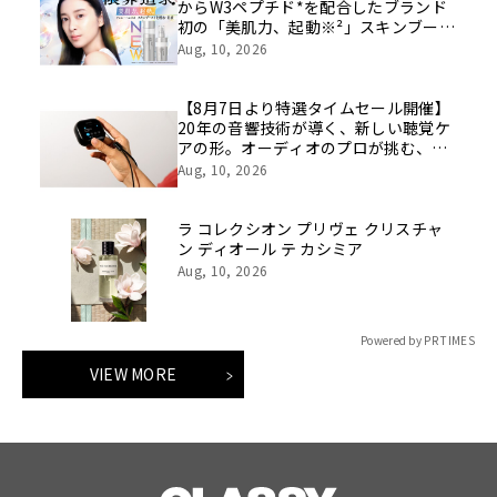
からW3ペプチド*を配合したブランド
初の「美肌力、起動※²」スキンブース
ト化粧水・乳液が誕生！集中※³美容液
Aug, 10, 2026
と一緒に使う“ペプビタ・ペプレチ”で
高めあうスキンケア
【8月7日より特選タイムセール開催】
20年の音響技術が導く、新しい聴覚ケ
アの形。オーディオのプロが挑む、画
期的なスクリーン操作対応次世代スマ
Aug, 10, 2026
ート集音器「Cearvol」
ラ コレクシオン プリヴェ クリスチャ
ン ディオール テ カシミア
Aug, 10, 2026
Powered by PR TIMES
VIEW MORE