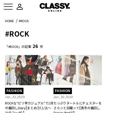
HOME
#ROCK
#ROCK
26
「#ROCK」の記事
件
FASHION
FASHION
Jan, 31,2020
Jan, 30,2020
ROCKな“ピリ辛カジュアル”で1月
たっぷりタートルにチェスターを
の着回しDiary【まとめ③（1/21～
さらっと羽織って【真冬の着回し
31のコーデ）】
Diaries Part④】