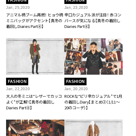
FASHION
FASHION
Jan, 25,2020
Jan, 23,2020
アニマル柄ブーム再燃！ ヒョウ柄
辛口カジュアル派が注目！ 赤コン
ミニバッグがアクセント【真冬の
バースが気になる【真冬の着回し
着回しDiaries Part④】
Diaries Part④】
FASHION
FASHION
Jan, 22,2020
Jan, 20,2020
大人の冬ミニは“レザーでカッコ
ROCKな“ピリ辛カジュアル”で1月
よく”が正解！【真冬の着回し
の着回しDiary【まとめ②（1/11～
Diaries Part④】
20のコーデ）】