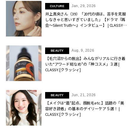
Jan, 29, 2026
CULTURE
井上真央さん（39）「20代の頃は、苦手を克服
しなきゃと思いすぎていました」【ドラマ『再
会〜Silent Truth〜』インタビュー】 | CLASSY.
[クラッシィ]
Aug, 9, 2026
BEAUTY
【毛穴沼からの脱出】みんながリアルに行き着
いた“アワード総なめ”の「神コスメ」３選 |
CLASSY.[クラッシィ]
Jun, 21, 2026
BEAUTY
【メイクは“眉”起点、顔脱毛etc.】話題の「美
容好き読者」の基本のデイリーケア５選！ |
CLASSY.[クラッシィ]