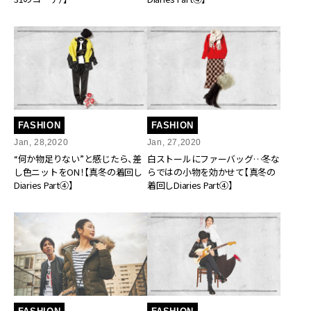
FASHION
FASHION
Jan, 28,2020
Jan, 27,2020
“何か物足りない”と感じたら、差
白ストールにファーバッグ…冬な
し色ニットをON！【真冬の着回し
らではの小物を効かせて【真冬の
Diaries Part④】
着回しDiaries Part④】