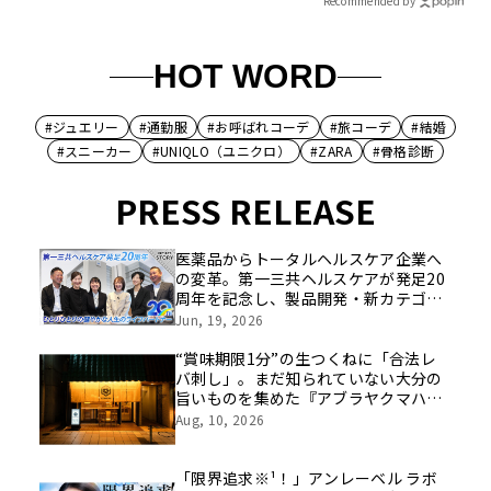
Recommended by
HOT WORD
#ジュエリー
#通勤服
#お呼ばれコーデ
#旅コーデ
#結婚
#スニーカー
#UNIQLO（ユニクロ）
#ZARA
#骨格診断
PRESS RELEASE
医薬品からトータルヘルスケア企業へ
の変革。第一三共ヘルスケアが発足20
周年を記念し、製品開発・新カテゴリ
挑戦の舞台や旧社統合時のエピソード
Jun, 19, 2026
を社員の想いとともに振り返る特別映
像を公開！
“賞味期限1分”の生つくねに「合法レ
バ刺し」。まだ知られていない大分の
旨いものを集めた『アブラヤクマハ
チ』が中野に誕生
Aug, 10, 2026
「限界追求※¹！」アンレーベル ラボ