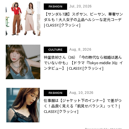
Jul, 20, 2026
FASHION
【サンダル7選】スポサン、ビーサン、華奢サン
ダルも！大人女子の上品ヘルシーな足元コーデ
| CLASSY.[クラッシィ]
Aug, 8, 2026
CULTURE
仲里依紗さん（36）「今の時代なら結婚は選ん
でいないかも」【ドラマ『Tokyo middle 30』イ
ンタビュー】 | CLASSY.[クラッシィ]
Aug, 10, 2026
FASHION
仕事服は【ジャケット下のインナー】で差がつ
く！品良く見える「肌見せバランス」って？ |
CLASSY.[クラッシィ]