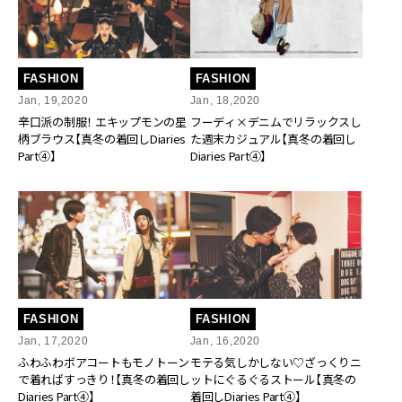
FASHION
FASHION
Jan, 19,2020
Jan, 18,2020
辛口派の制服！ エキップモンの星
フーディ×デニムでリラックスし
柄ブラウス【真冬の着回しDiaries
た週末カジュアル【真冬の着回し
Part④】
Diaries Part④】
FASHION
FASHION
Jan, 17,2020
Jan, 16,2020
ふわふわボアコートもモノトーン
モテる気しかしない♡ざっくりニ
で着ればすっきり！【真冬の着回し
ットにぐるぐるストール【真冬の
Diaries Part④】
着回しDiaries Part④】