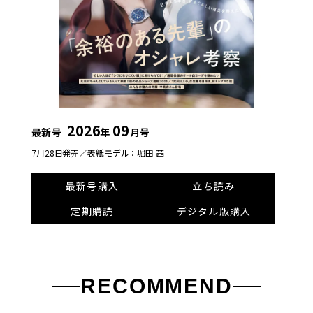
2026
09
最新号
年
月号
7月28日発売／
表紙モデル：堀田 茜
最新号購入
立ち読み
定期購読
デジタル版購入
RECOMMEND