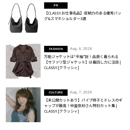
【CLASSY.お仕事名品】収納力のある優秀バッ
グ&スマホショルダー3選
Aug, 6, 2026
FASHION
万能ジャケットは“半袖”説！品良く着られる
【サファリ型ジャケット】は着回し力に注目 |
CLASSY.[クラッシィ]
Aug, 7, 2026
CULTURE
【未公開カットあり】パイプ椅子とドレスのギ
ャップが最高！仲里依紗さん特別カット集 |
CLASSY.[クラッシィ]