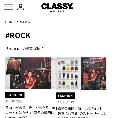
HOME
#ROCK
#ROCK
26
「#ROCK」の記事
件
FASHION
FASHION
Jan, 01,2020
Dec, 25,2019
冬コーデの差し色にぴったり！ 赤
【真冬の着回しDiaries♡Part4】
ニットを効かせて【真冬の着回し
「趣味にハマる」のストーリーは？
Diaries Part④】