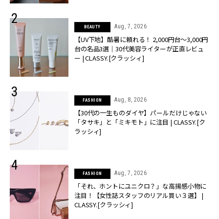
Aug, 7, 2026
BEAUTY
【UV下地】酷暑に頼れる！ 2,000円台〜3,000円
台の名品3選｜30代美容ライターが正直レビュ
ー | CLASSY.[クラッシィ]
Aug, 8, 2026
FASHION
【30代の一生ものダイヤ】パールだけじゃない
「タサキ」と「ミキモト」に注目 | CLASSY.[ク
ラッシィ]
Aug, 7, 2026
FASHION
「それ、ホントにユニクロ？」な高揚感小物に
注目！【女性誌スタッフのリアル買い３選】 |
CLASSY.[クラッシィ]