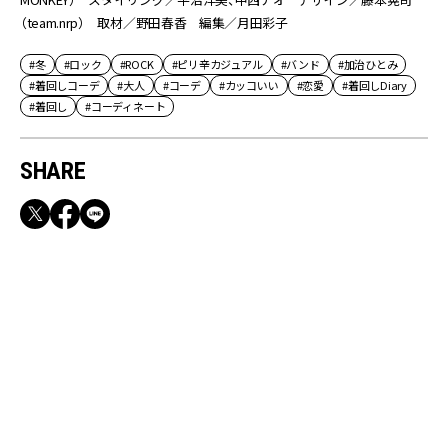
（team.nrp） 取材／野田春香 編集／月田彩子
#冬
#ロック
#ROCK
#ピリ辛カジュアル
#バンド
#加治ひとみ
#着回しコーデ
#大人
#コーデ
#カッコいい
#恋愛
#着回しDiary
#着回し
#コーディネート
SHARE
RECOMMEND
【CLASSY.お仕事名品】収納力のある優秀バッ