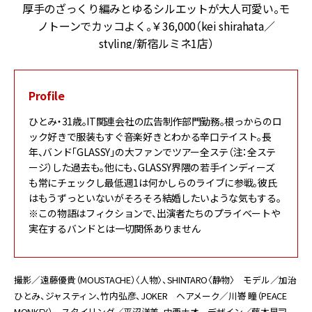
ス
厚手のざっくり編みとゆるシルエットが大人可愛い。モ
ノトーンでカッコよく。￥36,000（kei shirahata／
styling/新宿ルミネ1店）
Profile
ひとみ・31歳。IT関連会社の広告制作部門勤務。根っからのロ
ック好きで服装もすぐ音楽好きとわかる辛口テイスト。長
年、バンド「GLASSY」の大ファンでツアー全ステ（注：全ステ
ージ）した過去も。他にも、GLASSY界隈の若手インディーズ
も常にチェックし最低週1は何かしらのライブに参戦。彼氏
はもうずっといないがそろそろ結婚したいような気もする。
※この物語はフィクションで、出演者たちのプライベートや
実在するバンドとは一切関係ありません
撮影／遠藤優貴（MOUSTACHE）〈人物〉、SHINTARO〈静物〉 モデル／加治
ひとみ、ジャスティン、竹内弘彦、JOKER ヘアメーク／川嵜 瞳（PEACE
MONKEY） スタイリング／平沼洋美、中西ナオ デザイン／藤本晃司