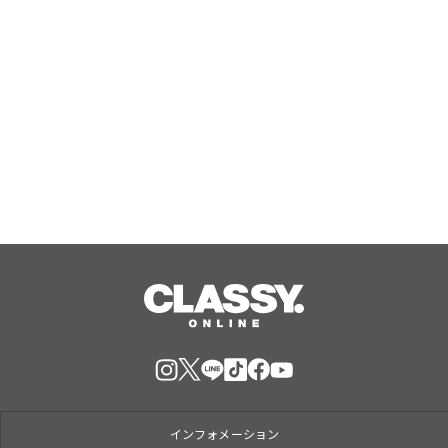
ーリー」サービス開始
【女子ユース日本代表】第11回女子ユ
ース世界選手権 フランスを破り9位で
大会を終える
Aug, 08, 2026
インフォメーション