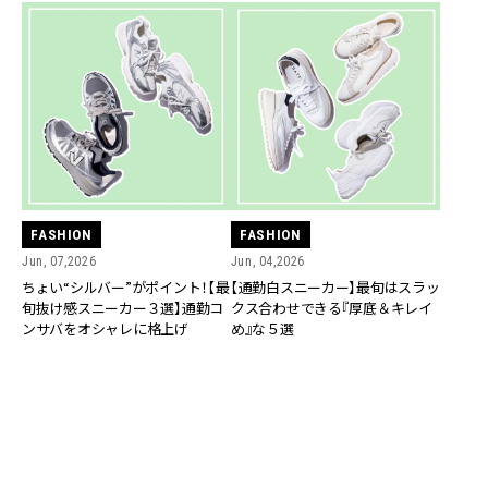
FASHION
FASHION
Jun, 07,2026
Jun, 04,2026
ちょい“シルバー”がポイント！【最
【通勤白スニーカー】最旬はスラッ
旬抜け感スニーカー３選】通勤コ
クス合わせできる『厚底＆キレイ
ンサバをオシャレに格上げ
め』な５選