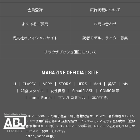
会員登録
広告掲載について
よくあるご質問
お問い合わせ
光文社オフィシャルサイト
読者モデル、ライター募集
ブラウザプッシュ通知について
MAGAZINE OFFICIAL SITE
JJ
CLASSY.
VERY
STORY
HERS
Mart
美ST
bis
和食スタイル
女性自身
SmartFLASH
COMIC熱帯
comic Pureri
マンガ コミソル
本がすき。
ABJマークは、この電子書店・電子書籍配信サービスが、著作権者からコン
テンツ使用許諾を得た正規版配信サービスであることを示す登録商標（登録
番号 第6091713号）です。ABJマークの詳細、ABJマークを掲示しているサ
ービスの一覧はこちらです。
https://aebs.or.jp/