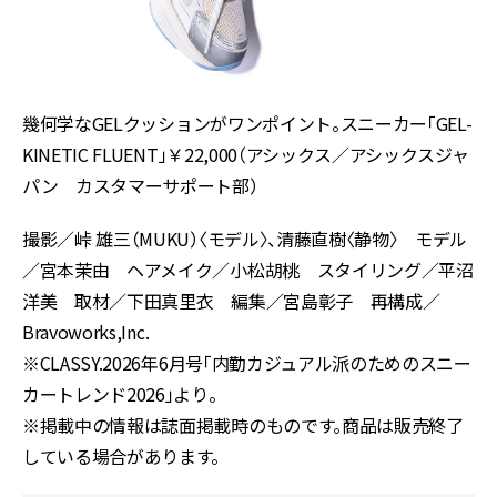
幾何学な
GEL
クッションがワンポイント。スニーカー「
GEL-
KINETIC FLUENT
」￥
22,
000
（アシックス／アシックスジャ
パン カスタマーサポート部）
撮影／峠 雄三（MUKU）〈モデル〉、清藤直樹〈静物〉 モデル
／宮本茉由 ヘアメイク／小松胡桃 スタイリング／平沼
洋美 取材／下田真里衣 編集／宮島彰子 再構成／
Bravoworks,Inc.
※CLASSY.2026年6月号「内勤カジュアル派のためのスニー
カートレンド2026」より。
※掲載中の情報は誌面掲載時のものです。商品は販売終了
している場合があります。