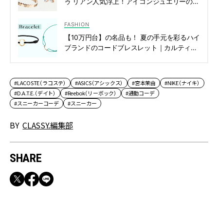
ゥ リアン人気浮上！アイコンジュエリーの選
び方＆買い方 | CLASSY.[クラッシィ]
FASHION
【10万円台】の名品も！ 夏の手元を彩るハイ
ブランドのコードブレスレット｜カルティ
エ、ティファニーなど | CLASSY.[クラッシ
ィ]
#LACOSTE（ラコステ）
#ASICS（アシックス）
#宮本茉由
#NIKE（ナイキ）
#D.A.T.E.（デイト）
#Reebok（リーボック）
#通勤コーデ
#スニーカーコーデ
#スニーカー
BY
CLASSY.編集部
SHARE