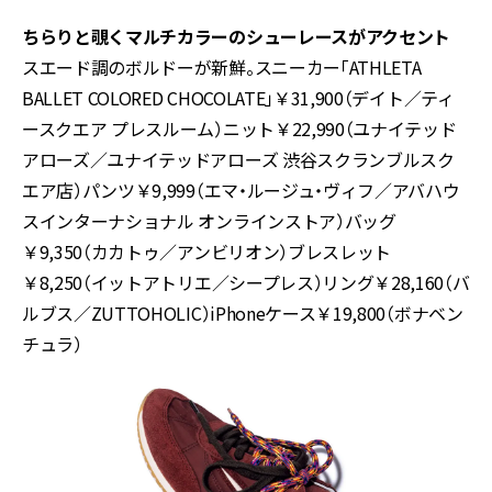
ちらりと覗くマルチカラーのシューレースがアクセント
スエード調のボルドーが新鮮。スニーカー「
ATHLETA
BALLET COLORED CHOCOLATE
」￥
31,900
（デイト／ティ
ースクエア プレスルーム）ニット￥
22,990
（ユナイテッド
アローズ／ユナイテッドアローズ 渋谷スクランブルスク
エア店）パンツ￥
9,999
（エマ・ルージュ・ヴィフ／アバハウ
スインターナショナル オンラインストア）バッグ
￥
9,350
（カカトゥ／アンビリオン）ブレスレット
￥
8,250
（イットアトリエ／シープレス）リング￥
28,160
（バ
ルブス／
ZUTTOHOLIC
）
iPhone
ケース￥
19,800
（ボナベン
チュラ）