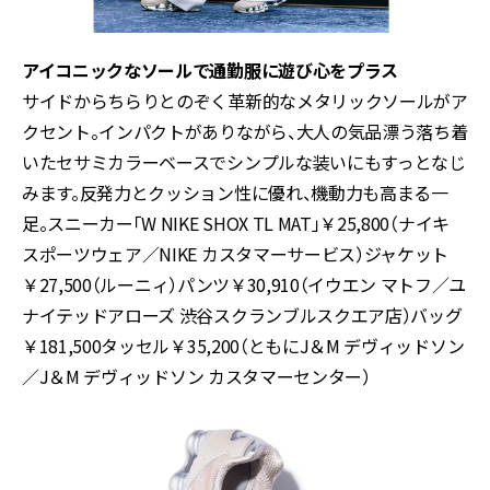
アイコニックなソールで通勤服に遊び心をプラス
サイドからちらりとのぞく革新的なメタリックソールがア
クセント。インパクトがありながら、大人の気品漂う落ち着
いたセサミカラーベースでシンプルな装いにもすっとなじ
みます。反発力とクッション性に優れ、機動力も高まる一
足。スニーカー「
W NIKE SHOX TL MAT
」￥
25,800
（ナイキ
スポーツウェア／
NIKE
カスタマーサービス）ジャケット
￥
27,500
（ルーニィ）パンツ￥
30,910
（イウエン マトフ／ユ
ナイテッドアローズ 渋谷スクランブルスクエア店）バッグ
￥
181,500
タッセル￥
35,200
（ともに
J
＆
M
デヴィッドソン
／
J
＆
M
デヴィッドソン カスタマーセンター）