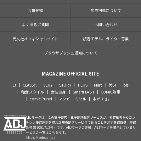
会員登録
広告掲載について
よくあるご質問
お問い合わせ
光文社オフィシャルサイト
読者モデル、ライター募集
ブラウザプッシュ通知について
MAGAZINE OFFICIAL SITE
JJ
CLASSY.
VERY
STORY
HERS
Mart
美ST
bis
和食スタイル
女性自身
SmartFLASH
COMIC熱帯
comic Pureri
マンガ コミソル
本がすき。
ABJマークは、この電子書店・電子書籍配信サービスが、著作権者からコン
テンツ使用許諾を得た正規版配信サービスであることを示す登録商標（登録
番号 第6091713号）です。ABJマークの詳細、ABJマークを掲示しているサ
ービスの一覧はこちらです。
https://aebs.or.jp/