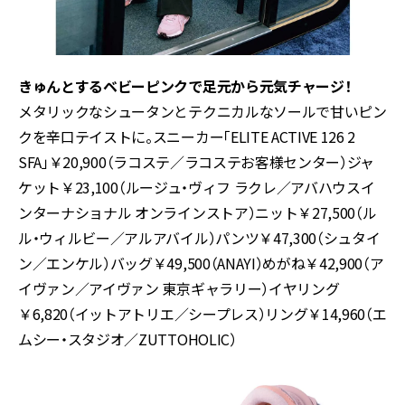
きゅんとするベビーピンクで足元から元気チャージ！
メタリックなシュータンとテクニカルなソールで甘いピン
クを辛口テイストに。スニーカー「
ELITE ACTIVE 126 2
SFA
」￥
20,900
（ラコステ／ラコステお客様センター）ジャ
ケット￥
23,100
（ルージュ・ヴィフ ラクレ／アバハウスイ
ンターナショナル オンラインストア）ニット￥
27,500
（ル
ル・ウィルビー／アルアバイル）パンツ￥
47,300
（シュタイ
ン／エンケル）バッグ￥
49,500
（
ANAYI
）めがね￥
42,900
（ア
イヴァン／アイヴァン 東京ギャラリー）イヤリング
￥
6,820
（イットアトリエ／シープレス）リング￥
14,960
（エ
ムシー・スタジオ／
ZUTTOHOLIC
）