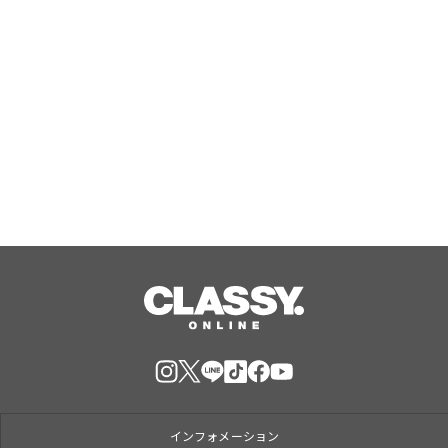
日本初のラボグロウンダイヤモンドジ
ュエリーブランド「SHINCA」 会員様
限定「SHINCA THANKS SPECIAL
2026 SUMMER ポイントアップキャン
Aug, 07, 2026
ペーン」好評開催中
インフォメーション