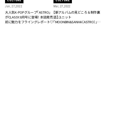
CULTURE
CULTURE
Jun, 27,2022
Mar, 27,2022
大人気K-POPグループ「ASTRO」
【新アルバムの見どころ＆制作裏
がCLASSY.8月号に登場！ 本誌発売
話】ユニット
前に魅力をフライングレポート♡
「MOONBIN&SANHA（ASTRO）」に
スペシャルインタビュー！
RANKING
ALL
FASHION
BEAUTY
Aug, 5, 2026
CULTURE
STARGLOWに質問「人生のハンドルを自分で握
っていると感じるのは？」“大️人になった”と実
感する瞬間【3rdシングル『Drivin' My Life』発
売】 | CLASSY.[クラッシィ]