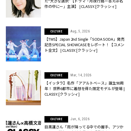
た“大きな選択”【ドラマ「月夜行路ー答えは名
作の中にー」主演】 | CLASSY.[クラッシィ]
Aug, 5, 2026
CULTURE
【TWS】Japan 2nd Single「SODA SODA」発売
記念SPECIAL SHOWCASEをレポート！【コメン
ト全文】 | CLASSY.[クラッシィ]
Mar, 14, 2026
CULTURE
【イッタラ】名作「アアルトベース」誕生90周
年！ 世界6都市に着想を得た限定モデルが登場 |
CLASSY.[クラッシィ]
Jun, 6, 2026
CULTURE
目黒蓮さん「雨が降ってる中での握手、アツか