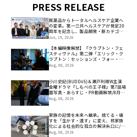
PRESS RELEASE
医薬品からトータルヘルスケア企業へ
の変革。第一三共ヘルスケアが発足20
周年を記念し、製品開発・新カテゴリ
挑戦の舞台や旧社統合時のエピソード
Jun, 19, 2026
を社員の想いとともに振り返る特別映
像を公開！
【本編映像解禁】『クラプトン・フェ
スティヴァル』第二弾「エリック・ク
ラプトン：セッションズ・フォー・ロ
バート・ジョンソン2004」8/21（金）
Aug, 08, 2026
公開まであと２週！
小川史記(BUDDiiS)＆瀬戸利樹W主演
金曜ドラマ『しもべの王子様』第7話場
面写真・あらすじ・PR動画解禁/8月14
日(金)よる11時～放送
Aug, 08, 2026
家族の記憶を未来へ継承。捨てる・壊
すを「生かす・遺す」に変え、核家族
化による社会的な孤立の解決糸口に/家
族の思い出をVRで保存する「ハウスト
Aug, 08, 2026
ーリー」サービス開始