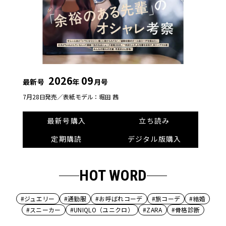
2026
09
最新号
年
月号
7月28日発売／
表紙モデル：堀田 茜
最新号購入
立ち読み
定期購読
デジタル版購入
HOT WORD
#ジュエリー
#通勤服
#お呼ばれコーデ
#旅コーデ
#結婚
#スニーカー
#UNIQLO（ユニクロ）
#ZARA
#骨格診断