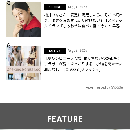
Aug, 4, 2026
CULTURE
桜井ユキさん「安定に満足したら、そこで終わ
り。限界を決めずに走り続けたい」【スペシャ
ルドラマ『しあわせは食べて寝て待て ～早春の
養生編～』】 | CLASSY.[クラッシィ]
Aug, 2, 2026
FASHION
【夏ワンピコーデ7選】甘く着ないのが正解！
アラサーが脱・ほっこりする「小物を聞かせた
着こなし」 | CLASSY.[クラッシィ]
Recommended by
FEATURE