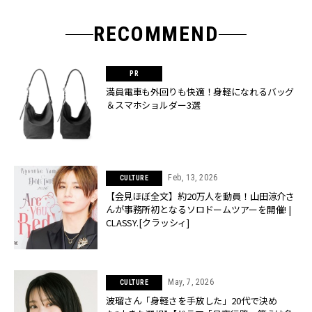
RECOMMEND
満員電車も外回りも快適！身軽になれるバッグ
＆スマホショルダー3選
Feb, 13, 2026
CULTURE
【会見ほぼ全文】約20万人を動員！山田涼介さ
んが事務所初となるソロドームツアーを開催! |
CLASSY.[クラッシィ]
May, 7, 2026
CULTURE
波瑠さん「身軽さを手放した」20代で決め