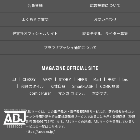
会員登録
広告掲載について
よくあるご質問
お問い合わせ
光文社オフィシャルサイト
読者モデル、ライター募集
ブラウザプッシュ通知について
MAGAZINE OFFICIAL SITE
JJ
CLASSY.
VERY
STORY
HERS
Mart
美ST
bis
和食スタイル
女性自身
SmartFLASH
COMIC熱帯
comic Pureri
マンガ コミソル
本がすき。
ABJマークは、この電子書店・電子書籍配信サービスが、著作権者からコン
テンツ使用許諾を得た正規版配信サービスであることを示す登録商標（登録
番号 第6091713号）です。ABJマークの詳細、ABJマークを掲示しているサ
ービスの一覧はこちらです。
https://aebs.or.jp/