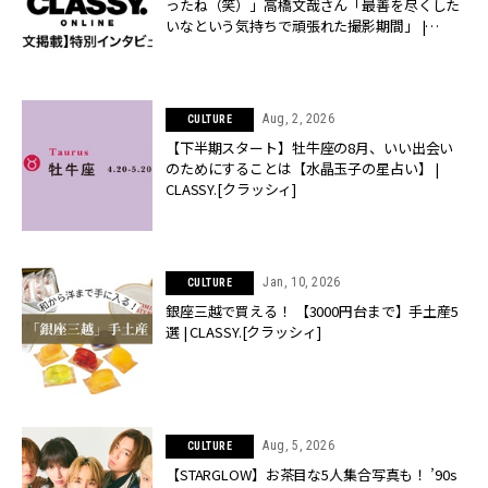
ったね（笑）」高橋文哉さん「最善を尽くした
いなという気持ちで頑張れた撮影期間」 |
CLASSY.[クラッシィ]
Aug, 2, 2026
CULTURE
【下半期スタート】牡牛座の8月、いい出会い
のためにすることは【水晶玉子の星占い】 |
CLASSY.[クラッシィ]
Jan, 10, 2026
CULTURE
銀座三越で買える！ 【3000円台まで】手土産5
選 | CLASSY.[クラッシィ]
Aug, 5, 2026
CULTURE
【STARGLOW】お茶目な5人集合写真も！ ’90s