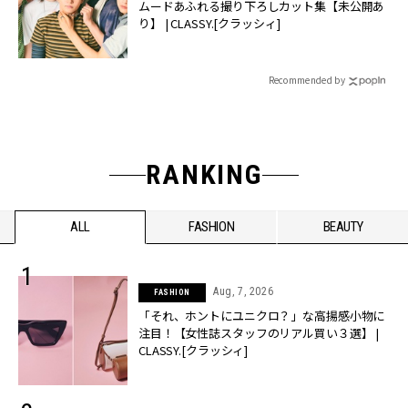
ムードあふれる撮り下ろしカット集【未公開あ
り】 | CLASSY.[クラッシィ]
Recommended by
RANKING
ALL
FASHION
BEAUTY
Aug, 7, 2026
FASHION
「それ、ホントにユニクロ？」な高揚感小物に
注目！【女性誌スタッフのリアル買い３選】 |
CLASSY.[クラッシィ]