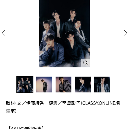
取材・文／伊藤綾香 編集／宮島彰子（CLASSY.ONLINE編
集室）
【ASTRO関連記事】