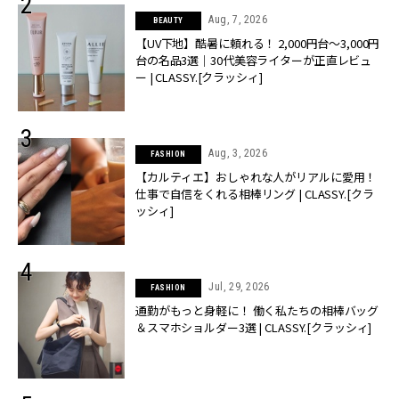
Aug, 7, 2026
BEAUTY
【UV下地】酷暑に頼れる！ 2,000円台〜3,000円
台の名品3選｜30代美容ライターが正直レビュ
ー | CLASSY.[クラッシィ]
Aug, 3, 2026
FASHION
【カルティエ】おしゃれな人がリアルに愛用！
仕事で自信をくれる相棒リング | CLASSY.[クラ
ッシィ]
Jul, 29, 2026
FASHION
通勤がもっと身軽に！ 働く私たちの相棒バッグ
＆スマホショルダー3選 | CLASSY.[クラッシィ]