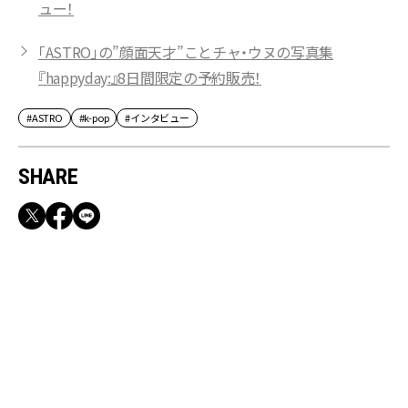
ュー！
「ASTRO」の”顔面天才”ことチャ・ウヌの写真集
『happyday:』8日間限定の予約販売！
#ASTRO
#k-pop
#インタビュー
SHARE
RECOMMEND