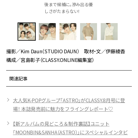
後まで候補に。滲み出る優
しさがたまらない！
撮影／Kim Daun（STUDIO DAUN） 取材・文／伊藤綾香
構成／宮島彰子（CLASSY.ONLINE編集室）
関連記事
大人気K-POPグループ「ASTRO」がCLASSY.8月号に登
場！ 本誌発売前に魅力をフライングレポート♡
【新アルバムの見どころ＆制作裏話】ユニット
「MOONBIN&SANHA（ASTRO）」にスペシャルインタビ