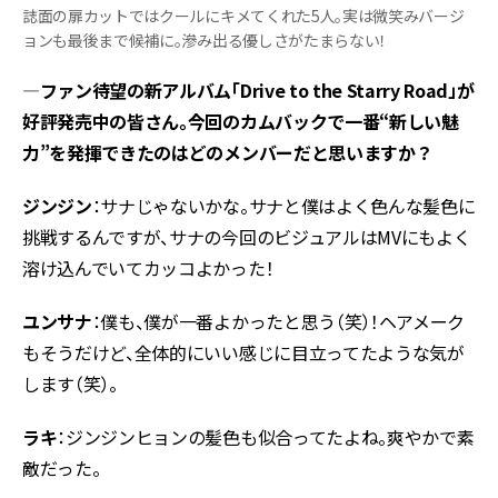
誌面の扉カットではクールにキメてくれた5人。実は微笑みバージ
ョンも最後まで候補に。滲み出る優しさがたまらない！
―
ファン待望の新アルバム「Drive to the Starry Road」が
好評発売中の皆さん。今回のカムバックで一番“新しい魅
力”を発揮できたのはどのメンバーだと思いますか？
ジンジン
：サナじゃないかな。サナと僕はよく色んな髪色に
挑戦するんですが、サナの今回のビジュアルはMVにもよく
溶け込んでいてカッコよかった！
ユンサナ
：僕も、僕が一番よかったと思う（笑）！ヘアメーク
もそうだけど、全体的にいい感じに目立ってたような気が
します（笑）。
ラキ
：ジンジンヒョンの髪色も似合ってたよね。爽やかで素
敵だった。