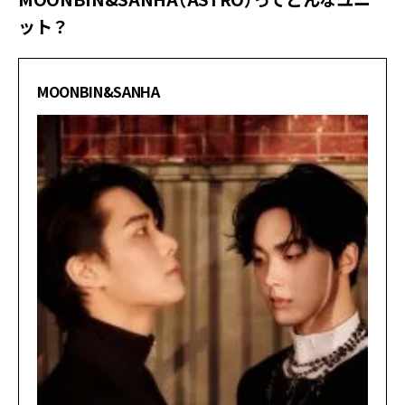
ット？
MOONBIN&SANHA