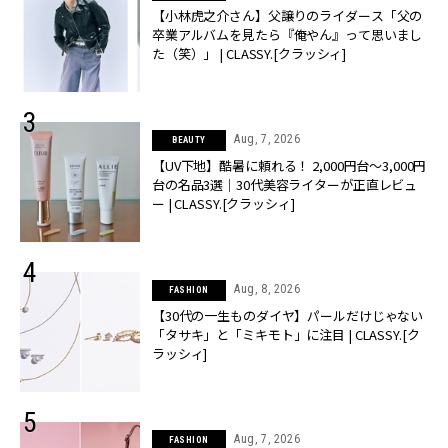
【小林虎之介さん】父譲りのライダース「父の
卒業アルバムを見たら『俺やん』って思いまし
た（笑）」 | CLASSY.[クラッシィ]
Aug, 7, 2026
BEAUTY
【UV下地】酷暑に頼れる！ 2,000円台〜3,000円
台の名品3選｜30代美容ライターが正直レビュ
ー | CLASSY.[クラッシィ]
Aug, 8, 2026
FASHION
【30代の一生ものダイヤ】パールだけじゃない
「タサキ」と「ミキモト」に注目 | CLASSY.[ク
ラッシィ]
Aug, 7, 2026
FASHION