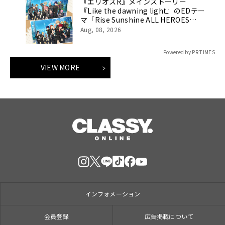
『エリオスR』メインストーリー
『Like the dawning light』のEDテー
マ「Rise Sunshine ALL HEROES
Ver.」がフルサイズ配信決定！
Aug, 08, 2026
Powered by PR TIMES
VIEW MORE
インフォメーション
会員登録
広告掲載について