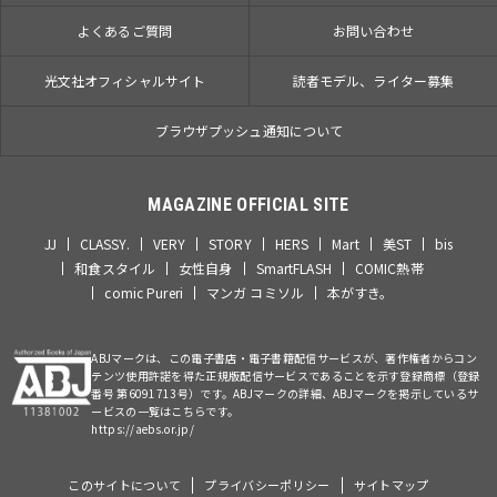
よくあるご質問
お問い合わせ
光文社オフィシャルサイト
読者モデル、ライター募集
ブラウザプッシュ通知について
MAGAZINE OFFICIAL SITE
JJ
CLASSY.
VERY
STORY
HERS
Mart
美ST
bis
和食スタイル
女性自身
SmartFLASH
COMIC熱帯
comic Pureri
マンガ コミソル
本がすき。
ABJマークは、この電子書店・電子書籍配信サービスが、著作権者からコン
テンツ使用許諾を得た正規版配信サービスであることを示す登録商標（登録
番号 第6091713号）です。ABJマークの詳細、ABJマークを掲示しているサ
ービスの一覧はこちらです。
https://aebs.or.jp/
このサイトについて
プライバシーポリシー
サイトマップ