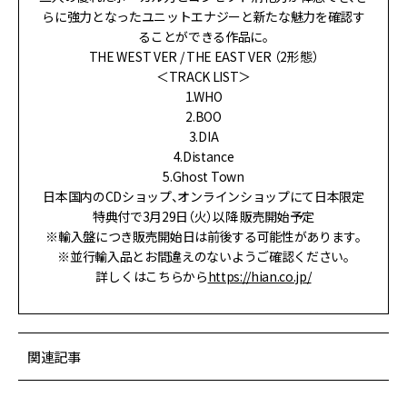
らに強力となったユニットエナジーと新たな魅力を確認す
ることができる作品に。
THE WEST VER / THE EAST VER （2形態）
＜TRACK LIST＞
1.WHO
2.BOO
3.DIA
4.Distance
5.Ghost Town
日本国内のCDショップ、オンラインショップにて日本限定
特典付で3月29日（火）以降 販売開始予定
※輸入盤につき販売開始日は前後する可能性があります。
※並行輸入品とお間違えのないようご確認ください。
詳しくはこちらから
https://hian.co.jp/
関連記事