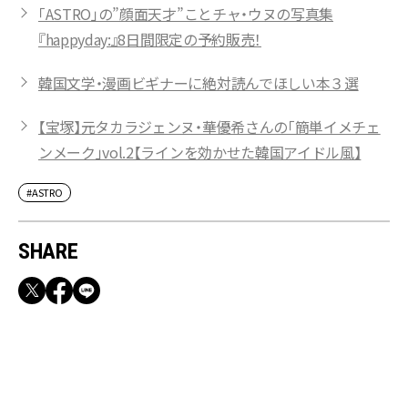
「ASTRO」の”顔面天才”ことチャ・ウヌの写真集
『happyday:』8日間限定の予約販売！
韓国文学・漫画ビギナーに絶対読んでほしい本３選
【宝塚】元タカラジェンヌ・華優希さんの「簡単イメチェ
ンメーク」vol.2【ラインを効かせた韓国アイドル風】
#ASTRO
SHARE