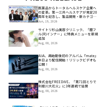
医薬品からトータルヘルスケア企業へ
の変革。第一三共ヘルスケアが発足20
周年を記念し、製品開発・新カテゴリ
挑戦の舞台や旧社統合時のエピソード
Jun, 19, 2026
を社員の想いとともに振り返る特別映
像を公開！
サイトリ杉山美容クリニック、「膣フ
ル(R)インナー」に特典メニューを新規
追加
Aug, 08, 2026
AliA、再始動後初のアルバム『mate』
本日より配信開始！リリックビデオも
公開！
Aug, 08, 2026
株式会社FREEDiVE、「第71回とりで
利根川大花火」に3年連続で協賛
Aug, 08, 2026