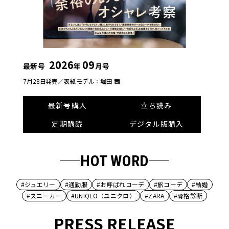
2026
09
最新号
年
月号
7月28日発売／
表紙モデル：堀田 茜
最新号購入
立ち読み
定期購読
デジタル版購入
HOT WORD
#ジュエリー
#通勤服
#お呼ばれコーデ
#旅コーデ
#結婚
#スニーカー
#UNIQLO（ユニクロ）
#ZARA
#骨格診断
PRESS RELEASE