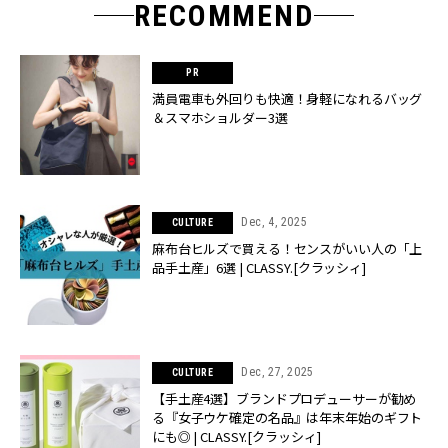
RECOMMEND
満員電車も外回りも快適！身軽になれるバッグ
＆スマホショルダー3選
Dec, 4, 2025
CULTURE
麻布台ヒルズで買える！センスがいい人の「上
品手土産」6選 | CLASSY.[クラッシィ]
Dec, 27, 2025
CULTURE
【手土産4選】ブランドプロデューサーが勧め
る『女子ウケ確定の名品』は年末年始のギフト
にも◎ | CLASSY.[クラッシィ]